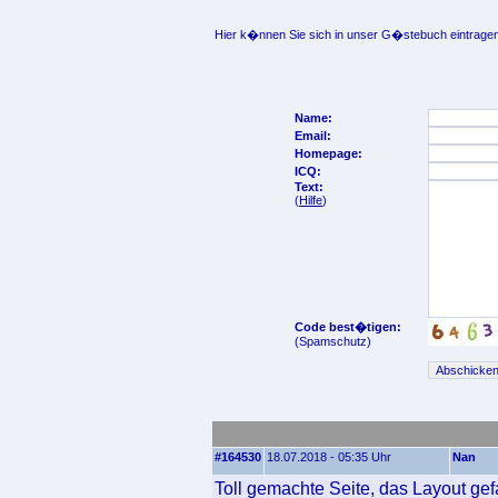
Hier k�nnen Sie sich in unser G�stebuch eintragen
Name:
Email:
Homepage:
ICQ:
Text:
(
Hilfe
)
Code best�tigen:
(Spamschutz)
#164530
18.07.2018 - 05:35 Uhr
Nan
Toll gemachte Seite, das Layout gefa