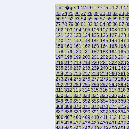
Eintr�ge: 174510 - Seiten:
1
2
3
4
23
24
25
26
27
28
29
30
31
32
33
3
50
51
52
53
54
55
56
57
58
59
60
6
77
78
79
80
81
82
83
84
85
86
87
8
102
103
104
105
106
107
108
109
121
122
123
124
125
126
127
128
140
141
142
143
144
145
146
147
159
160
161
162
163
164
165
166
178
179
180
181
182
183
184
185
197
198
199
200
201
202
203
204
216
217
218
219
220
221
222
223
235
236
237
238
239
240
241
242
254
255
256
257
258
259
260
261
273
274
275
276
277
278
279
280
292
293
294
295
296
297
298
299
311
312
313
314
315
316
317
318
330
331
332
333
334
335
336
337
349
350
351
352
353
354
355
356
368
369
370
371
372
373
374
375
387
388
389
390
391
392
393
394
406
407
408
409
410
411
412
413
425
426
427
428
429
430
431
432
444
445
446
447
448
449
450
451