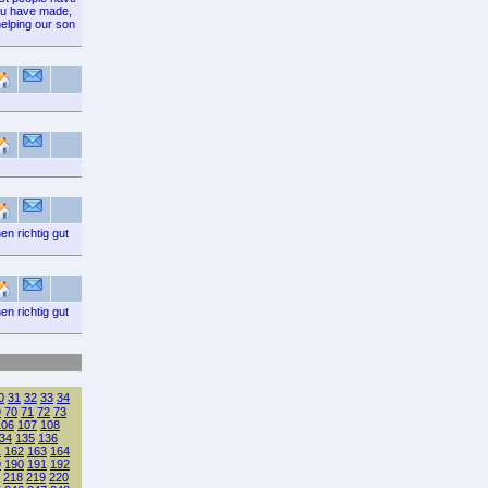
you have made,
helping our son
n richtig gut
n richtig gut
0
31
32
33
34
9
70
71
72
73
106
107
108
34
135
136
1
162
163
164
9
190
191
192
218
219
220