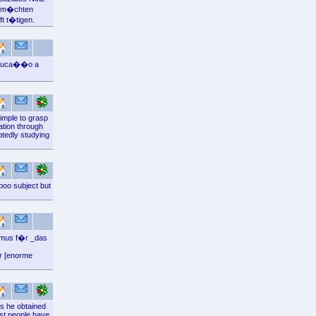
ie m�chten
t t�tigen.
 educa��o a
simple to grasp
ation through
btedly studying
aboo subject but
ismus f�r _das
er [enorme
ns he obtained
most people have