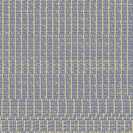
24
225
226
227
228
229
230
231
232
233
234
235
236
237
238
239
240
241
242
243
244
24
52
253
254
255
256
257
258
259
260
261
262
263
264
265
266
267
268
269
270
271
272
27
80
281
282
283
284
285
286
287
288
289
290
291
292
293
294
295
296
297
298
299
300
30
08
309
310
311
312
313
314
315
316
317
318
319
320
321
322
323
324
325
326
327
328
329
36
337
338
339
340
341
342
343
344
345
346
347
348
349
350
351
352
353
354
355
356
35
64
365
366
367
368
369
370
371
372
373
374
375
376
377
378
379
380
381
382
383
384
38
92
393
394
395
396
397
398
399
400
401
402
403
404
405
406
407
408
409
410
411
412
413
20
421
422
423
424
425
426
427
428
429
430
431
432
433
434
435
436
437
438
439
440
44
48
449
450
451
452
453
454
455
456
457
458
459
460
461
462
463
464
465
466
467
468
46
76
477
478
479
480
481
482
483
484
485
486
487
488
489
490
491
492
493
494
495
496
49
04
505
506
507
508
509
510
511
512
513
514
515
516
517
518
519
520
521
522
523
524
525
32
533
534
535
536
537
538
539
540
541
542
543
544
545
546
547
548
549
550
551
552
55
60
561
562
563
564
565
566
567
568
569
570
571
572
573
574
575
576
577
578
579
580
58
88
589
590
591
592
593
594
595
596
597
598
599
600
601
602
603
604
605
606
607
608
60
16
617
618
619
620
621
622
623
624
625
626
627
628
629
630
631
632
633
634
635
636
63
44
645
646
647
648
649
650
651
652
653
654
655
656
657
658
659
660
661
662
663
664
66
72
673
674
675
676
677
678
679
680
681
682
683
684
685
686
687
688
689
690
691
692
69
00
701
702
703
704
705
706
707
708
709
710
711
712
713
714
715
716
717
718
719
720
721
28
729
730
731
732
733
734
735
736
737
738
739
740
741
742
743
744
745
746
747
748
74
56
757
758
759
760
761
762
763
764
765
766
767
768
769
770
771
772
773
774
775
776
77
84
785
786
787
788
789
790
791
792
793
794
795
796
797
798
799
800
801
802
803
804
80
12
813
814
815
816
817
818
819
820
821
822
823
824
825
826
827
828
829
830
831
832
833
40
841
842
843
844
845
846
847
848
849
850
851
852
853
854
855
856
857
858
859
860
86
68
869
870
871
872
873
874
875
876
877
878
879
880
881
882
883
884
885
886
887
888
88
96
897
898
899
900
901
902
903
904
905
906
907
908
909
910
911
912
913
914
915
916
917
24
925
926
927
928
929
930
931
932
933
934
935
936
937
938
939
940
941
942
943
944
94
52
953
954
955
956
957
958
959
960
961
962
963
964
965
966
967
968
969
970
971
972
97
80
981
982
983
984
985
986
987
988
989
990
991
992
993
994
995
996
997
998
999
1000
1
6
1007
1008
1009
1010
1011
1012
1013
1014
1015
1016
1017
1018
1019
1020
1021
1022
1
8
1029
1030
1031
1032
1033
1034
1035
1036
1037
1038
1039
1040
1041
1042
1043
1044
1
0
1051
1052
1053
1054
1055
1056
1057
1058
1059
1060
1061
1062
1063
1064
1065
1066
1
2
1073
1074
1075
1076
1077
1078
1079
1080
1081
1082
1083
1084
1085
1086
1087
1088
1
4
1095
1096
1097
1098
1099
1100
1101
1102
1103
1104
1105
1106
1107
1108
1109
1110
111
1117
1118
1119
1120
1121
1122
1123
1124
1125
1126
1127
1128
1129
1130
1131
1132
1133
1
9
1140
1141
1142
1143
1144
1145
1146
1147
1148
1149
1150
1151
1152
1153
1154
1155
1156
1
1162
1163
1164
1165
1166
1167
1168
1169
1170
1171
1172
1173
1174
1175
1176
1177
1178
3
1184
1185
1186
1187
1188
1189
1190
1191
1192
1193
1194
1195
1196
1197
1198
1199
1200
5
1206
1207
1208
1209
1210
1211
1212
1213
1214
1215
1216
1217
1218
1219
1220
1221
1