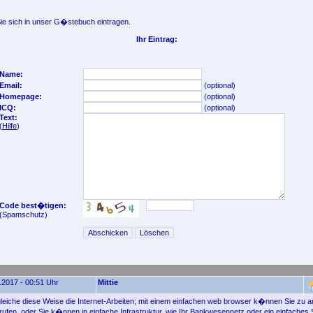
e sich in unser G�stebuch eintragen.
Ihr Eintrag:
Name:
Email:
(optional)
Homepage:
(optional)
ICQ:
(optional)
Text:
(
Hilfe
)
Code best�tigen:
(Spamschutz)
.2017 - 00:51 Uhr
Mittie
 gleiche diese Weise die Internet-Arbeiten; mit einem einfachen web browser k�nnen Sie zu 
ufen, oder Sie k�nnen in einfache Infrastruktur, wie Ihr Bankwesennetz oder ein einfaches 