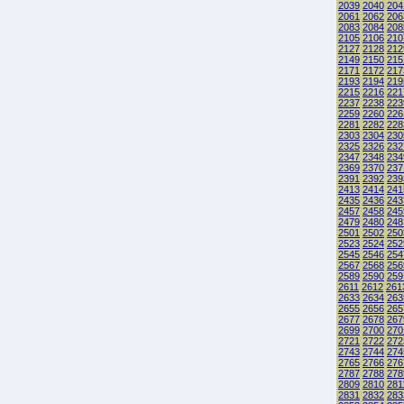
2039
2040
204
2061
2062
206
2083
2084
208
2105
2106
210
2127
2128
212
2149
2150
215
2171
2172
217
2193
2194
219
2215
2216
221
2237
2238
223
2259
2260
226
2281
2282
228
2303
2304
230
2325
2326
232
2347
2348
234
2369
2370
237
2391
2392
239
2413
2414
241
2435
2436
243
2457
2458
245
2479
2480
248
2501
2502
250
2523
2524
252
2545
2546
254
2567
2568
256
2589
2590
259
2611
2612
261
2633
2634
263
2655
2656
265
2677
2678
267
2699
2700
270
2721
2722
272
2743
2744
274
2765
2766
276
2787
2788
278
2809
2810
281
2831
2832
283