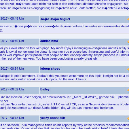
ber derzeit, m�chten Leute nicht nur sich in den einfachen, direkten Anrufen engagieren; s
ten; sie m�chten sich engagieren; sie m�chten neue Leute treffen; sie m�chten Gesch�f
.2017 - 00:45 Uhr
Jo�o Jo�o Miguel
as e exerc�cios pr�ticos por interm�dio de aulas virtuais baseadas em ferramentas de
D).
.2017 - 00:40 Uhr
adidas nmd
 for your own labor on this web page. My mom enjoys managing investigations and it's really 
people know all concerning the dynamic manner you produce both interesting and useful inform
nd as well improve participation from people on that concept and my simple princess is undou
the rest of the new year. You have been conducting a really great job.
.2017 - 00:34 Uhr
lebron shoes
dialogue is price comment. I believe that you must write more on this topic, it might not be a t
are not sufficient to speak on such topics. To the next. Cheers
.2017 - 00:32 Uhr
Bailey
 die die meisten Leser neigen, sich zu wundern, ist: _Nicht _ist Wolke_ gerade ein Euphem
ne Art.
ist das Netz selbst; es ist roh; es ist HTTP; es ist TCP; es ist a Netz-mit den Servern, Rout
ter] die zusammen auf diese Sache bilden, die, wir als das Internet uns beziehen.
.2017 - 00:18 Uhr
yeezy boost 350
elt so satisfied Ervin managed to finish up his reports by way of the precious recommendatio
own web site. It's not at all simplistic to simply choose to be freely giving helpful hints that 