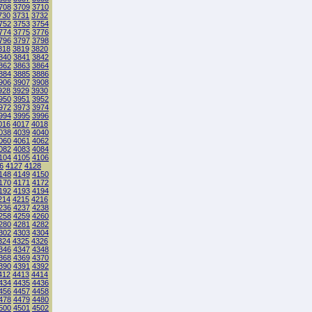
708
3709
3710
730
3731
3732
752
3753
3754
774
3775
3776
796
3797
3798
818
3819
3820
840
3841
3842
862
3863
3864
884
3885
3886
906
3907
3908
928
3929
3930
950
3951
3952
972
3973
3974
994
3995
3996
016
4017
4018
038
4039
4040
060
4061
4062
082
4083
4084
104
4105
4106
6
4127
4128
148
4149
4150
170
4171
4172
192
4193
4194
214
4215
4216
236
4237
4238
258
4259
4260
280
4281
4282
302
4303
4304
324
4325
4326
346
4347
4348
368
4369
4370
390
4391
4392
412
4413
4414
434
4435
4436
456
4457
4458
478
4479
4480
500
4501
4502