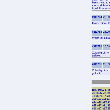
been trying to 
the straightfor
in addition to o
#111754
28.09
Klasse Seite. 
#111753
28.09
Wollte Dir einf
#111752
28.09
Zufaellig bin 
gefaelt.
#111751
28.09
Zufaellig bin 
gefaelt.
Eintr�ge: 1745
35
36
37
38
39
74
75
76
77
78
109
110
111
11
137
138
139
1
165
166
167
1
193
194
195
1