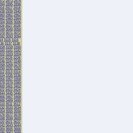
872
2873
2874
894
2895
2896
916
2917
2918
938
2939
2940
960
2961
2962
982
2983
2984
004
3005
3006
026
3027
3028
048
3049
3050
070
3071
3072
092
3093
3094
14
3115
3116
136
3137
3138
158
3159
3160
180
3181
3182
202
3203
3204
224
3225
3226
246
3247
3248
268
3269
3270
290
3291
3292
312
3313
3314
334
3335
3336
356
3357
3358
378
3379
3380
400
3401
3402
422
3423
3424
444
3445
3446
466
3467
3468
488
3489
3490
510
3511
3512
532
3533
3534
554
3555
3556
576
3577
3578
598
3599
3600
620
3621
3622
642
3643
3644
664
3665
3666
686
3687
3688