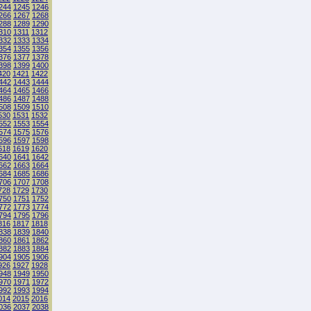
244
1245
1246
266
1267
1268
288
1289
1290
310
1311
1312
332
1333
1334
354
1355
1356
376
1377
1378
398
1399
1400
420
1421
1422
442
1443
1444
464
1465
1466
486
1487
1488
508
1509
1510
530
1531
1532
552
1553
1554
574
1575
1576
596
1597
1598
618
1619
1620
640
1641
1642
662
1663
1664
684
1685
1686
706
1707
1708
728
1729
1730
750
1751
1752
772
1773
1774
794
1795
1796
816
1817
1818
838
1839
1840
860
1861
1862
882
1883
1884
904
1905
1906
926
1927
1928
948
1949
1950
970
1971
1972
992
1993
1994
014
2015
2016
036
2037
2038