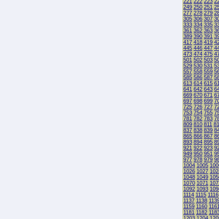
221
222
223
2
249
250
251
2
277
278
279
2
305
306
307
3
333
334
335
3
361
362
363
3
389
390
391
3
417
418
419
4
445
446
447
4
473
474
475
4
501
502
503
5
529
530
531
5
557
558
559
5
585
586
587
5
613
614
615
6
641
642
643
6
669
670
671
6
697
698
699
7
725
726
727
7
753
754
755
7
781
782
783
7
809
810
811
8
837
838
839
8
865
866
867
8
893
894
895
8
921
922
923
9
949
950
951
9
977
978
979
9
1004
1005
100
1026
1027
102
1048
1049
105
1070
1071
107
1092
1093
109
1114
1115
1116
1137
1138
113
1159
1160
116
1181
1182
118
1203
1204
120