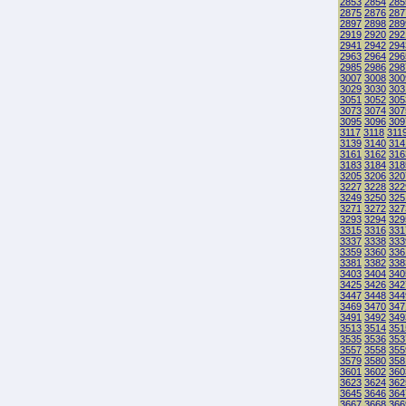
2853
2854
285
2875
2876
287
2897
2898
289
2919
2920
292
2941
2942
294
2963
2964
296
2985
2986
298
3007
3008
300
3029
3030
303
3051
3052
305
3073
3074
307
3095
3096
309
3117
3118
311
3139
3140
314
3161
3162
316
3183
3184
318
3205
3206
320
3227
3228
322
3249
3250
325
3271
3272
327
3293
3294
329
3315
3316
331
3337
3338
333
3359
3360
336
3381
3382
338
3403
3404
340
3425
3426
342
3447
3448
344
3469
3470
347
3491
3492
349
3513
3514
351
3535
3536
353
3557
3558
355
3579
3580
358
3601
3602
360
3623
3624
362
3645
3646
364
3667
3668
366