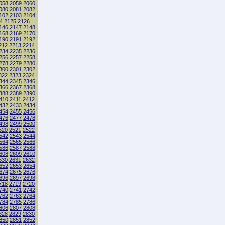
058
2059
2060
080
2081
2082
102
2103
2104
4
2125
2126
146
2147
2148
168
2169
2170
190
2191
2192
212
2213
2214
234
2235
2236
256
2257
2258
278
2279
2280
300
2301
2302
322
2323
2324
344
2345
2346
366
2367
2368
388
2389
2390
410
2411
2412
432
2433
2434
454
2455
2456
476
2477
2478
498
2499
2500
520
2521
2522
542
2543
2544
564
2565
2566
586
2587
2588
608
2609
2610
630
2631
2632
652
2653
2654
674
2675
2676
696
2697
2698
718
2719
2720
740
2741
2742
762
2763
2764
784
2785
2786
806
2807
2808
828
2829
2830
850
2851
2852