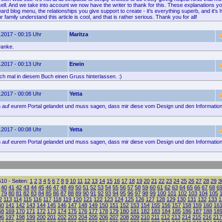
sell. And we take into account we now have the writer to thank for this. These explanations 
ward blog menu, the relationships you give support to create - it's everything superb, and it's 
ur family understand this article is cool, and that is rather serious. Thank you for all!
.2017 - 00:15 Uhr
Maritza
Danke.
.2017 - 00:13 Uhr
Erwin
ach mal in diesem Buch einen Gruss hinterlassen. :)
.2017 - 00:08 Uhr
Yetta
ich auf eurem Portal gelandet und muss sagen, dass mir diese vom Design und den Informatione
.2017 - 00:08 Uhr
Yetta
ich auf eurem Portal gelandet und muss sagen, dass mir diese vom Design und den Informatione
10 - Seiten:
1
2
3
4
5
6
7
8
9
10
11
12
13
14
15
16
17
18
19
20
21
22
23
24
25
26
27
28
29
3
40
41
42
43
44
45
46
47
48
49
50
51
52
53
54
55
56
57
58
59
60
61
62
63
64
65
66
67
68
6
79
80
81
82
83
84
85
86
87
88
89
90
91
92
93
94
95
96
97
98
99
100
101
102
103
104
105
2
113
114
115
116
117
118
119
120
121
122
123
124
125
126
127
128
129
130
131
132
133
1
40
141
142
143
144
145
146
147
148
149
150
151
152
153
154
155
156
157
158
159
160
16
68
169
170
171
172
173
174
175
176
177
178
179
180
181
182
183
184
185
186
187
188
18
96
197
198
199
200
201
202
203
204
205
206
207
208
209
210
211
212
213
214
215
216
217