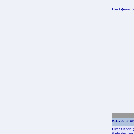
Hier k�nnen Si
#111760
28.09
Dieses ist die
Webseiten ausr