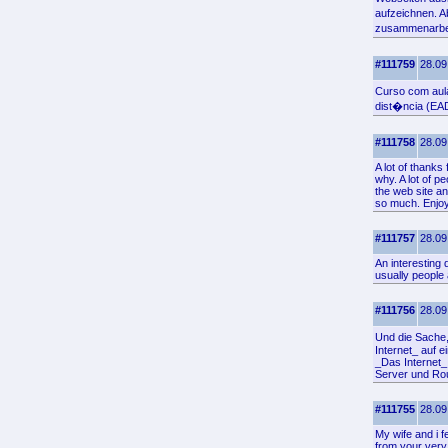
aufzeichnen. A
zusammenarbei
#111759
28.09
Curso com aul
dist�ncia (EA
#111758
28.09
A lot of thanks
why. A lot of 
the web site a
so much. Enjoy 
#111757
28.09
An interesting 
usually people 
#111756
28.09
Und die Sache,
Internet_ auf ei
_Das Internet_ 
Server und Rou
#111755
28.09
My wife and i f
from your very 