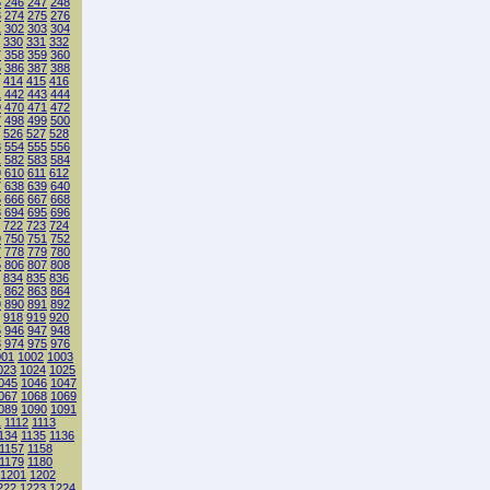
5
246
247
248
3
274
275
276
1
302
303
304
330
331
332
7
358
359
360
5
386
387
388
414
415
416
1
442
443
444
9
470
471
472
7
498
499
500
526
527
528
3
554
555
556
1
582
583
584
9
610
611
612
7
638
639
640
5
666
667
668
3
694
695
696
722
723
724
9
750
751
752
7
778
779
780
5
806
807
808
834
835
836
1
862
863
864
9
890
891
892
918
919
920
5
946
947
948
3
974
975
976
001
1002
1003
023
1024
1025
045
1046
1047
067
1068
1069
089
1090
1091
1
1112
1113
134
1135
1136
1157
1158
1179
1180
1201
1202
222
1223
1224