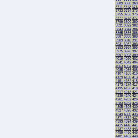
3689
3690
369
3711
3712
371
3733
3734
373
3755
3756
375
3777
3778
377
3799
3800
380
3821
3822
382
3843
3844
384
3865
3866
386
3887
3888
388
3909
3910
391
3931
3932
393
3953
3954
395
3975
3976
397
3997
3998
399
4019
4020
402
4041
4042
404
4063
4064
406
4085
4086
408
4107
4108
410
4129
4130
413
4151
4152
415
4173
4174
417
4195
4196
419
4217
4218
421
4239
4240
424
4261
4262
426
4283
4284
428
4305
4306
430
4327
4328
432
4349
4350
435
4371
4372
437
4393
4394
439
4415
4416
441
4437
4438
443
4459
4460
446
4481
4482
448