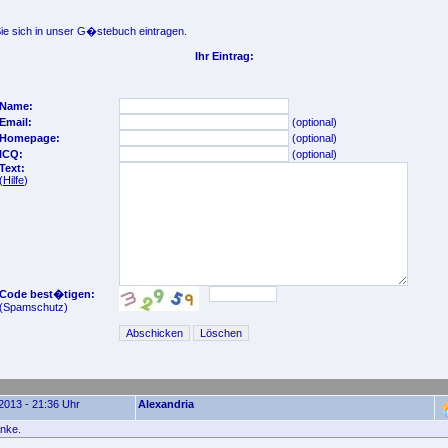
e sich in unser G�stebuch eintragen.
Ihr Eintrag:
Name:
Email:
(optional)
Homepage:
(optional)
ICQ:
(optional)
Text:
(
Hilfe
)
Code best�tigen:
(Spamschutz)
2013 - 21:36 Uhr
Alexandria
anke.