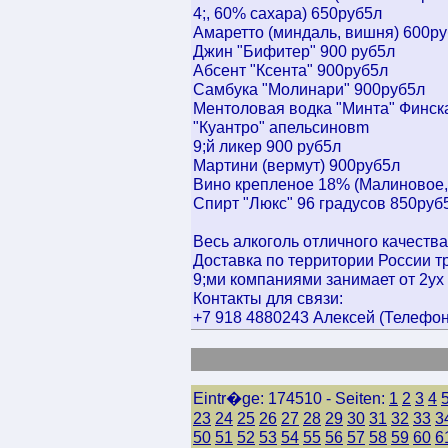
4;, 60% сахара) 650руб5л
Амаретто (миндаль, вишня) 600р
Джин "Бифитер" 900 руб5л
Абсент "Ксента" 900руб5л
Самбука "Молинари" 900руб5л
Ментоловая водка "Минта" Финск
"Куантро" апельсиновm
9;й ликер 900 руб5л
Мартини (вермут) 900руб5л
Вино крепленое 18% (Малиновое,
Спирт "Люкс" 96 градусов 850руб
Весь алкоголь отличного качества
Доставка по территории России 
9;ми компаниями занимает от 2ух 
Контакты для связи:
+7 918 4880243 Алексей (Телефон, 
Eintr�ge: 174510 - Seiten:
1
2
3
4
23
24
25
26
27
28
29
30
31
32
33
3
50
51
52
53
54
55
56
57
58
59
60
6