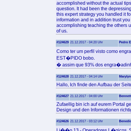
accomplished without the actual tip
question. It had been the depressin
this expert strategy you handled it fo
information and in addition trust yo
accomplishing teaching the others us
of us.
#124629
21.12.2017 - 04:20 Uhr
Pedro 
Como ter um perfil visto como eng
EST�PIDO bobo.
� assim que 93% dos engra�adin
#124628
21.12.2017 - 04:14 Uhr
Marylyn
Hallo, Ich finde den Aufbau der Seite
#124627
21.12.2017 - 04:00 Uhr
Bennet
Zufaellig bin ich auf eurem Portal 
Design und den Informationen richtig
#124626
21.12.2017 - 03:12 Uhr
Benedi
Li��o 13 - Operadores L�gicos, S