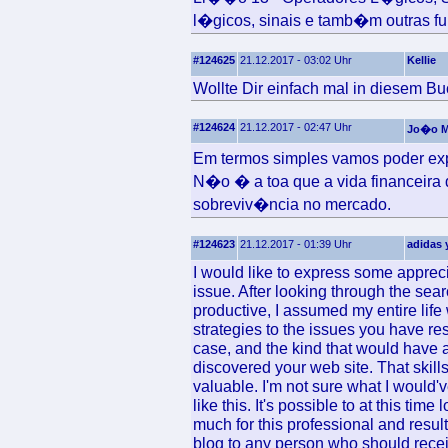
l�gicos, sinais e tamb�m outras 
#124625
21.12.2017 - 03:02 Uhr
Kellie
Wollte Dir einfach mal in diesem Bu
#124624
21.12.2017 - 02:47 Uhr
Jo�o M
Em termos simples vamos poder ex
N�o � a toa que a vida financeira
sobreviv�ncia no mercado.
#124623
21.12.2017 - 01:39 Uhr
adidas 
I would like to express some apprecia
issue. After looking through the se
productive, I assumed my entire life
strategies to the issues you have re
case, and the kind that would have 
discovered your web site. That skill
valuable. I'm not sure what I would'
like this. It's possible to at this ti
much for this professional and result
blog to any person who should receiv