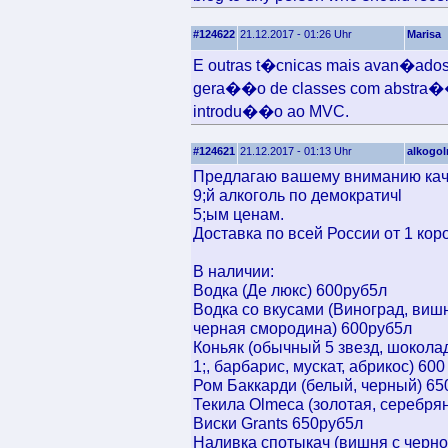
#124622
21.12.2017 - 01:26 Uhr
Marisa
E outras t�cnicas mais avan�ado
gera��o de classes com abstra
introdu��o ao MVC.
#124621
21.12.2017 - 01:13 Uhr
alkogol
Предлагаю вашему вниманию ка
9;й алкоголь по демократичl
5;ым ценам.
Доставка по всей России от 1 коро
В наличии:
Водка (Де люкс) 600руб5л
Водка со вкусами (Виноград, вишн
черная смородина) 600руб5л
Коньяк (обычный 5 звезд, шокол
1;, барбарис, мускат, абрикос) 600
Ром Баккарди (белый, черный) 65
Текила Olmeca (золотая, серебря
Виски Grants 650руб5л
Наливка спотыкач (вишня с черно