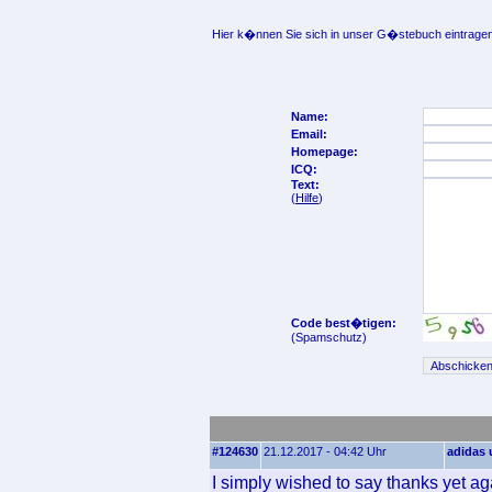
Hier k�nnen Sie sich in unser G�stebuch eintragen
Name:
Email:
Homepage:
ICQ:
Text:
(
Hilfe
)
Code best�tigen:
(Spamschutz)
#124630
21.12.2017 - 04:42 Uhr
adidas 
I simply wished to say thanks yet aga