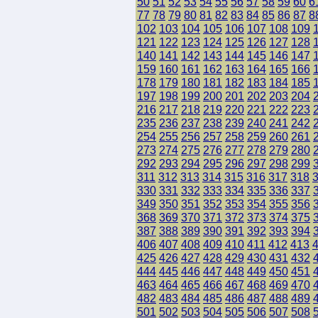
50
51
52
53
54
55
56
57
58
59
60
6
77
78
79
80
81
82
83
84
85
86
87
8
102
103
104
105
106
107
108
109
121
122
123
124
125
126
127
128
140
141
142
143
144
145
146
147
159
160
161
162
163
164
165
166
178
179
180
181
182
183
184
185
197
198
199
200
201
202
203
204
216
217
218
219
220
221
222
223
235
236
237
238
239
240
241
242
254
255
256
257
258
259
260
261
273
274
275
276
277
278
279
280
292
293
294
295
296
297
298
299
311
312
313
314
315
316
317
318
330
331
332
333
334
335
336
337
349
350
351
352
353
354
355
356
368
369
370
371
372
373
374
375
387
388
389
390
391
392
393
394
406
407
408
409
410
411
412
413
425
426
427
428
429
430
431
432
444
445
446
447
448
449
450
451
463
464
465
466
467
468
469
470
482
483
484
485
486
487
488
489
501
502
503
504
505
506
507
508