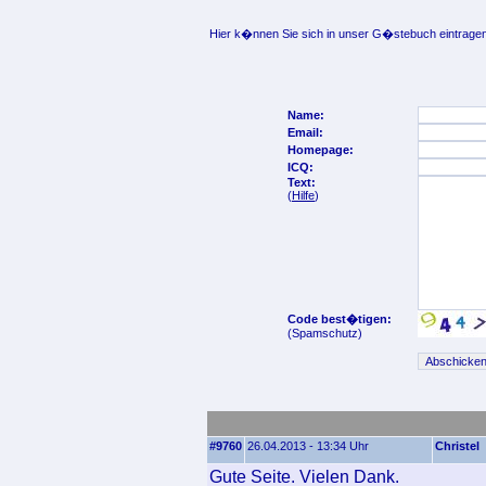
Hier k�nnen Sie sich in unser G�stebuch eintragen
Name:
Email:
Homepage:
ICQ:
Text:
(
Hilfe
)
Code best�tigen:
(Spamschutz)
#9760
26.04.2013 - 13:34 Uhr
Christel
Gute Seite. Vielen Dank.