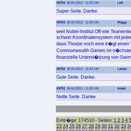
#9754
26.04.2013 - 11:53 Uhr
Leif
Super Seite. Danke.
#9753
26.04.2013 - 11:42 Uhr
Peggy
weil Nobel-Institut Off-site Teamen
schwer Koordinatensystem mit jede
dass Thorpe noch eine tr�gt einen
Commonwealth Games im n�chsten J
finanzielle Unterst�tzung von Swim
#9752
26.04.2013 - 11:34 Uhr
Lavon
Gute Seite. Danke.
#9751
26.04.2013 - 11:05 Uhr
Israel
Nette Seite. Danke.
Eintr�ge: 174510 - Seiten:
1
2
3
4
23
24
25
26
27
28
29
30
31
32
33
3