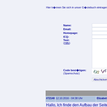
Hier k�nnen Sie sich in unser G�stebuch eintragen
Name:
Email:
Homepage:
ICQ:
Text:
(
Hilfe
)
Code best�tigen:
(Spamschutz)
#72140
12.10.2016 - 04:38 Uhr
Elizabe
Hallo, Ich finde den Aufbau der Seit