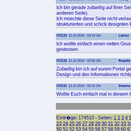
Ich bin gerade zufaellig auf Ihrer S
anderen Seite).
Ich moechte diese Seite nicht verla
strukturierten und schick designten
#72133
12.10.2016 - 03:19 Uhr
Latrice
Ich wollte einfach einen netten Gru
gestossen.
#72132
12.10.2016 - 02:56 Uhr
Rogelio
Zufaellig bin ich auf eurem Portal 
Design und den Informationen richtig
#72131
12.10.2016 - 02:41 Uhr
Deanna
Wollte Euch einfach mal in diesem 
Eintr�ge: 174510 - Seiten:
1
2
3
4
23
24
25
26
27
28
29
30
31
32
33
3
50
51
52
53
54
55
56
57
58
59
60
6