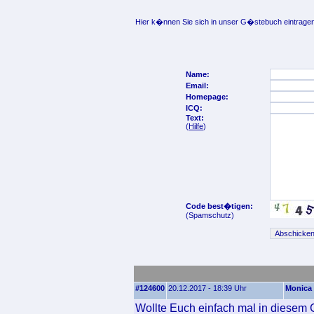
Hier k�nnen Sie sich in unser G�stebuch eintragen
Name:
Email:
Homepage:
ICQ:
Text:
(
Hilfe
)
Code best�tigen:
(Spamschutz)
#124600
20.12.2017 - 18:39 Uhr
Monica
Wollte Euch einfach mal in diesem 