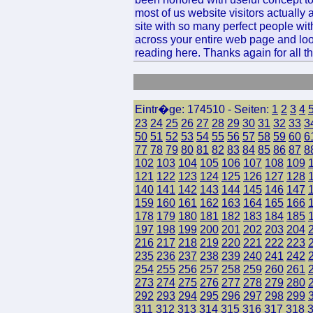
most of us website visitors actually
site with so many perfect people with
across your entire web page and lo
reading here. Thanks again for all th
Eintr�ge: 174510 - Seiten:
1
2
3
4
23
24
25
26
27
28
29
30
31
32
33
3
50
51
52
53
54
55
56
57
58
59
60
6
77
78
79
80
81
82
83
84
85
86
87
8
102
103
104
105
106
107
108
109
121
122
123
124
125
126
127
128
140
141
142
143
144
145
146
147
159
160
161
162
163
164
165
166
178
179
180
181
182
183
184
185
197
198
199
200
201
202
203
204
216
217
218
219
220
221
222
223
235
236
237
238
239
240
241
242
254
255
256
257
258
259
260
261
273
274
275
276
277
278
279
280
292
293
294
295
296
297
298
299
311
312
313
314
315
316
317
318