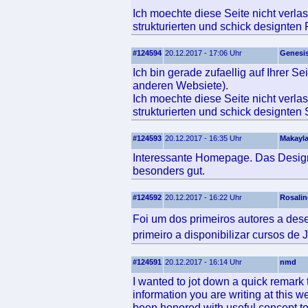
Ich moechte diese Seite nicht verla
strukturierten und schick designten
#124594
20.12.2017 - 17:06 Uhr
Genesi
Ich bin gerade zufaellig auf Ihrer S
anderen Websiete).
Ich moechte diese Seite nicht verla
strukturierten und schick designten 
#124593
20.12.2017 - 16:35 Uhr
Makayl
Interessante Homepage. Das Design 
besonders gut.
#124592
20.12.2017 - 16:22 Uhr
Rosalin
Foi um dos primeiros autores a de
primeiro a disponibilizar cursos d
#124591
20.12.2017 - 16:14 Uhr
nmd
I wanted to jot down a quick remark t
information you are writing at this w
been honored with useful concept to g