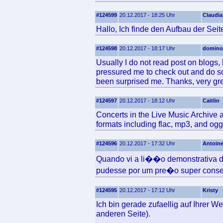
#124599
20.12.2017 - 18:25 Uhr
Claudia
Hallo, Ich finde den Aufbau der Seit
#124598
20.12.2017 - 18:17 Uhr
domin
Usually I do not read post on blogs, b
pressured me to check out and do so
been surprised me. Thanks, very gre
#124597
20.12.2017 - 18:12 Uhr
Caitlin
Concerts in the Live Music Archive 
formats including flac, mp3, and ogg
#124596
20.12.2017 - 17:32 Uhr
Antoin
Quando vi a li��o demonstrativa de
pudesse por um pre�o super cons
#124595
20.12.2017 - 17:12 Uhr
Kristy
Ich bin gerade zufaellig auf Ihrer W
anderen Seite).