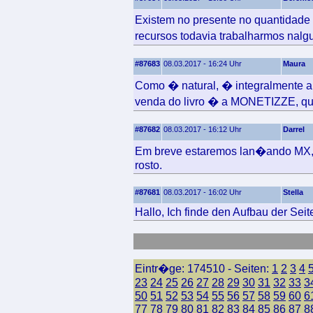
Existem no presente no quantidade 
recursos todavia trabalharmos na
#87683
08.03.2017 - 16:24 Uhr
Maura
Como � natural, � integralmente 
venda do livro � a MONETIZZE, q
#87682
08.03.2017 - 16:12 Uhr
Darrel
Em breve estaremos lan�ando MX, n
rosto.
#87681
08.03.2017 - 16:02 Uhr
Stella
Hallo, Ich finde den Aufbau der Seite
Eintr�ge: 174510 - Seiten:
1
2
3
4
23
24
25
26
27
28
29
30
31
32
33
3
50
51
52
53
54
55
56
57
58
59
60
6
77
78
79
80
81
82
83
84
85
86
87
8