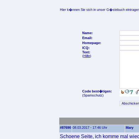
Hier k�nnen Sie sich in unser G�stebuch eintragen
Name:
Email:
Homepage:
ICQ:
Text:
(
Hilfe
)
Code best�tigen:
(Spamschutz)
#87690
08.03.2017 - 17:46 Uhr
Mary
Schoene Seite, ich komme mal wied