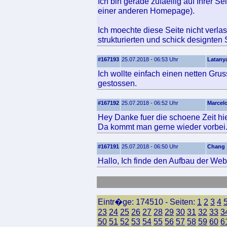
Ich bin gerade zufaellig auf Ihrer S
einer anderen Homepage).
Ich moechte diese Seite nicht verla
strukturierten und schick designten 
#167193
25.07.2018 - 06:53 Uhr
Latany
Ich wollte einfach einen netten Gru
gestossen.
#167192
25.07.2018 - 06:52 Uhr
Marcel
Hey Danke fuer die schoene Zeit hie
Da kommt man gerne wieder vorbei
#167191
25.07.2018 - 06:50 Uhr
Chang
Hallo, Ich finde den Aufbau der Webs
Eintr�ge: 174510 - Seiten:
1
2
3
4
23
24
25
26
27
28
29
30
31
32
33
3
50
51
52
53
54
55
56
57
58
59
60
6