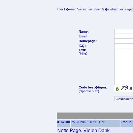
Hier k�nnen Sie sich in unser G�stebuch eintragen
Name:
Email:
Homepage:
ICQ:
Text:
(
Hilfe
)
Code best�tigen:
(Spamschutz)
#167200
25.07.2018 - 07:15 Uhr
Raquel
Nette Page. Vielen Dank.