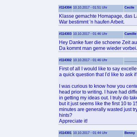
#114304
10.10.2017 - 01:51 Uhr
Cecile
Klasse gemachte Homapage, das Layo
War bestimmt 'n haufen Arbeit.
#114303
10.10.2017 - 01:46 Uhr
Camille
Hey Danke fuer die schoene Zeit auf
Da kommt man gerne wieder vorbei
#114302
10.10.2017 - 01:46 Uhr
______
First of all I would like to say excell
a quick question that I'd like to ask i
I was curious to know how you cente
head prior to writing. I have had diff
in getting my ideas out. I truly do ta
but it just seems like the first 10 to 1
minutes are generally wasted just try
hints?
Appreciate it!
#114301
10.10.2017 - 01:44 Uhr
Benny