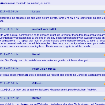
n�o tem mas reclinado na Insulina, ou como
2017 - 05:38 Uhr
Lucas
ensurado, no presente, do suic�dio de um literato, tamb�m n�o h� como fugir da dela
ade.
2017 - 05:31 Uhr
michael kors outlet
d to write a quick comment so as to express gratitude to you for those fabulous steps you are
ive internet investigation has at the end of the day been compensated with awesome facts and
 companions. I 'd repeat that most of us site visitors are undeniably blessed to live in a fant
rful professionals with beneficial strategies. I feel very much lucky to have seen your webl
e more awesome minutes reading here. Thank you once again for all the details.
2017 - 05:31 Uhr
Kermit
eite. Das Design und die nuetzlichen Informationen gefallen mir besonders gut.
2017 - 05:19 Uhr
Paulo Jo�o Miguel
todas essas informa��es e contatos ao realizar sua letreiro no Curso de Estiramento de
2017 - 05:16 Uhr
Gilberto
 zur�ck zur Insel und es gab ein leckeres Mittagessen mit paradiesischem Ausblick.
2017 - 05:12 Uhr
Kirsten
es Kollektiv_, schlie�en wir an Webseiten, Website und andere Technologien und Dienstlei