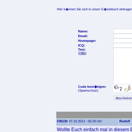
Hier k�nnen Sie sich in unser G�stebuch eintragen
Name:
Email:
Homepage:
ICQ:
Text:
(
Hilfe
)
Code best�tigen:
(Spamschutz)
#36130
07.10.2013 - 05:28 Uhr
Rudolf
Wollte Euch einfach mal in diesem 