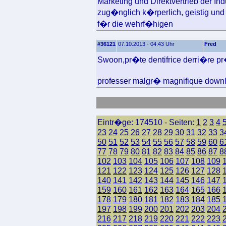
Marketing und Direktvertrieb der Ind
zug�nglich k�rperlich, geistig und 
f�r die wehrf�higen
#36121
07.10.2013 - 04:43 Uhr
Fred
Swoon,pr�te dentifrice derri�re pr�
professer malgr� magnifique downlo
Eintr�ge: 174510 - Seiten:
1
2
3
4
23
24
25
26
27
28
29
30
31
32
33
3
50
51
52
53
54
55
56
57
58
59
60
6
77
78
79
80
81
82
83
84
85
86
87
8
102
103
104
105
106
107
108
109
121
122
123
124
125
126
127
128
140
141
142
143
144
145
146
147
159
160
161
162
163
164
165
166
178
179
180
181
182
183
184
185
197
198
199
200
201
202
203
204
216
217
218
219
220
221
222
223