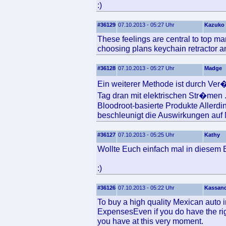
:)
#36129
07.10.2013 - 05:27 Uhr
Kazuko
These feelings are central to top man
choosing plans keychain retractor a
#36128
07.10.2013 - 05:27 Uhr
Madge
Ein weiterer Methode ist durch Ver
Tag dran mit elektrischen Str�men 
Bloodroot-basierte Produkte Allerdi
beschleunigt die Auswirkungen auf
#36127
07.10.2013 - 05:25 Uhr
Kathy
Wollte Euch einfach mal in diesem 
:)
#36126
07.10.2013 - 05:22 Uhr
Kassan
To buy a high quality Mexican auto 
ExpensesEven if you do have the righ
you have at this very moment.