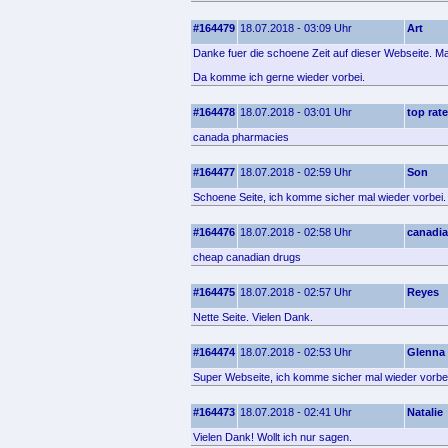
#164479
18.07.2018 - 03:09 Uhr
Art
Danke fuer die schoene Zeit auf dieser Webseite. Ma
Da komme ich gerne wieder vorbei.
#164478
18.07.2018 - 03:01 Uhr
top rat
canada pharmacies
#164477
18.07.2018 - 02:59 Uhr
Son
Schoene Seite, ich komme sicher mal wieder vorbei.
#164476
18.07.2018 - 02:58 Uhr
canadia
cheap canadian drugs
#164475
18.07.2018 - 02:57 Uhr
Reyes
Nette Seite. Vielen Dank.
#164474
18.07.2018 - 02:53 Uhr
Glenna
Super Webseite, ich komme sicher mal wieder vorbei
#164473
18.07.2018 - 02:41 Uhr
Natalie
Vielen Dank! Wollt ich nur sagen.