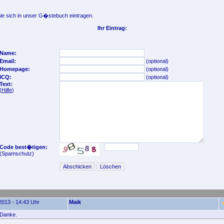
e sich in unser G�stebuch eintragen.
Ihr Eintrag:
Name:
Email:
(optional)
Homepage:
(optional)
ICQ:
(optional)
Text:
(
Hilfe
)
Code best�tigen:
(Spamschutz)
2013 - 14:43 Uhr
Maik
 Danke.