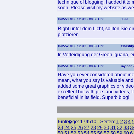
technique of blogging. I added it to
soon. Please visit my website as we
#20553
01.07.2013 - 00:58 Uhr
Julie
Right unter dem Licht, sollten Sie 
platzieren
#20552
01.07.2013 - 00:57 Uhr
Chastity
In Verteidigung der Green Iguana, 
#20551
01.07.2013 - 00:48 Uhr
ray ban 
Have you ever considered about includ
mean, what you say is valuable and 
added some great graphics or videos
excellent but with pics and videos, t
beneficial in its field. Superb blog!
Eintr�ge: 174510 - Seiten:
1
2
3
4
23
24
25
26
27
28
29
30
31
32
33
3
50
51
52
53
54
55
56
57
58
59
60
6