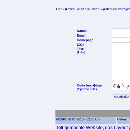
Hier k�nnen Sie sich in unser G�stebuch eintragen
Name:
Email:
Homepage:
ICQ:
Text:
(
Hilfe
)
Code best�tigen:
(Spamschutz)
#20560
01.07.2013 - 02:25 Uhr
Helen
Toll gemachte Website, das Layout ge