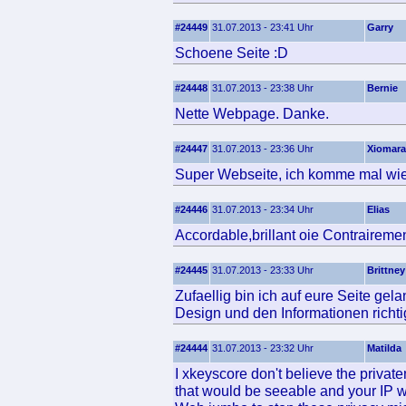
#24449
31.07.2013 - 23:41 Uhr
Garry
Schoene Seite :D
#24448
31.07.2013 - 23:38 Uhr
Bernie
Nette Webpage. Danke.
#24447
31.07.2013 - 23:36 Uhr
Xiomara
Super Webseite, ich komme mal wie
#24446
31.07.2013 - 23:34 Uhr
Elias
Accordable,brillant oie Contraireme
#24445
31.07.2013 - 23:33 Uhr
Brittney
Zufaellig bin ich auf eure Seite ge
Design und den Informationen richtig
#24444
31.07.2013 - 23:32 Uhr
Matilda
I xkeyscore don't believe the privat
that would be seeable and your IP w