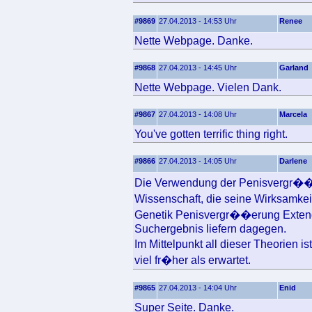
#9869
27.04.2013 - 14:53 Uhr
Renee
Nette Webpage. Danke.
#9868
27.04.2013 - 14:45 Uhr
Garland
Nette Webpage. Vielen Dank.
#9867
27.04.2013 - 14:08 Uhr
Marcela
You've gotten terrific thing right.
#9866
27.04.2013 - 14:05 Uhr
Darlene
Die Verwendung der Penisvergr��er
Wissenschaft, die seine Wirksamke
Genetik Penisvergr��erung Extender
Suchergebnis liefern dagegen.
Im Mittelpunkt all dieser Theorien
viel fr�her als erwartet.
#9865
27.04.2013 - 14:04 Uhr
Enid
Super Seite. Danke.