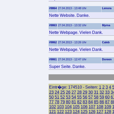
#9864
27.04.2013 - 13:48 Uhr
Lenora
Nette Website. Danke.
#9863
27.04.2013 - 13:32 Uhr
Myrna
Nette Webpage. Vielen Dank.
#9862
27.04.2013 - 13:26 Uhr
Caleb
Nette Webpage. Vielen Dank.
#9861
27.04.2013 - 12:47 Uhr
Doreen
Super Seite. Danke.
Eintr�ge: 174510 - Seiten:
1
2
3
4
23
24
25
26
27
28
29
30
31
32
33
3
50
51
52
53
54
55
56
57
58
59
60
6
77
78
79
80
81
82
83
84
85
86
87
8
102
103
104
105
106
107
108
109
121
122
123
124
125
126
127
128