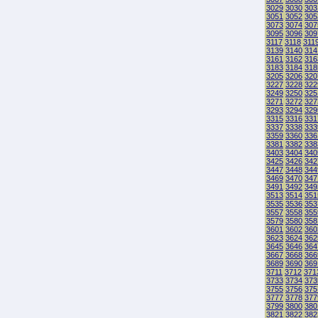
3029
3030
303
3051
3052
305
3073
3074
307
3095
3096
309
3117
3118
311
3139
3140
314
3161
3162
316
3183
3184
318
3205
3206
320
3227
3228
322
3249
3250
325
3271
3272
327
3293
3294
329
3315
3316
331
3337
3338
333
3359
3360
336
3381
3382
338
3403
3404
340
3425
3426
342
3447
3448
344
3469
3470
347
3491
3492
349
3513
3514
351
3535
3536
353
3557
3558
355
3579
3580
358
3601
3602
360
3623
3624
362
3645
3646
364
3667
3668
366
3689
3690
369
3711
3712
371
3733
3734
373
3755
3756
375
3777
3778
377
3799
3800
380
3821
3822
382