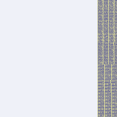
445
446
447
4
473
474
475
4
501
502
503
5
529
530
531
5
557
558
559
5
585
586
587
5
613
614
615
6
641
642
643
6
669
670
671
6
697
698
699
7
725
726
727
7
753
754
755
7
781
782
783
7
809
810
811
8
837
838
839
8
865
866
867
8
893
894
895
8
921
922
923
9
949
950
951
9
977
978
979
9
1004
1005
100
1026
1027
102
1048
1049
105
1070
1071
107
1092
1093
109
1114
1115
1116
1137
1138
113
1159
1160
116
1181
1182
118
1203
1204
120
1225
1226
122
1247
1248
124
1269
1270
127
1291
1292
129
1313
1314
131
1335
1336
133
1357
1358
135