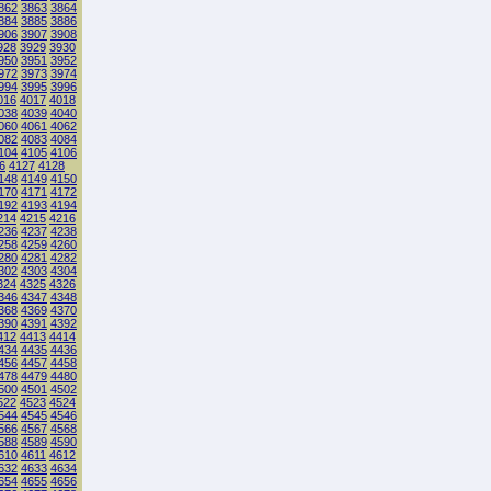
862
3863
3864
884
3885
3886
906
3907
3908
928
3929
3930
950
3951
3952
972
3973
3974
994
3995
3996
016
4017
4018
038
4039
4040
060
4061
4062
082
4083
4084
104
4105
4106
6
4127
4128
148
4149
4150
170
4171
4172
192
4193
4194
214
4215
4216
236
4237
4238
258
4259
4260
280
4281
4282
302
4303
4304
324
4325
4326
346
4347
4348
368
4369
4370
390
4391
4392
412
4413
4414
434
4435
4436
456
4457
4458
478
4479
4480
500
4501
4502
522
4523
4524
544
4545
4546
566
4567
4568
588
4589
4590
610
4611
4612
632
4633
4634
654
4655
4656