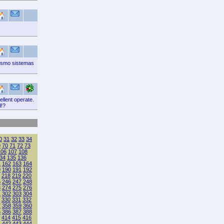
esmo sistemas
llent operate.
d!?
0
31
32
33
34
9
70
71
72
73
106
107
108
34
135
136
1
162
163
164
9
190
191
192
218
219
220
5
246
247
248
3
274
275
276
1
302
303
304
330
331
332
7
358
359
360
5
386
387
388
414
415
416
1
442
443
444