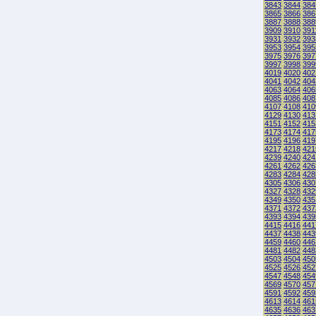
3843
3844
384
3865
3866
386
3887
3888
388
3909
3910
391
3931
3932
393
3953
3954
395
3975
3976
397
3997
3998
399
4019
4020
402
4041
4042
404
4063
4064
406
4085
4086
408
4107
4108
410
4129
4130
413
4151
4152
415
4173
4174
417
4195
4196
419
4217
4218
421
4239
4240
424
4261
4262
426
4283
4284
428
4305
4306
430
4327
4328
432
4349
4350
435
4371
4372
437
4393
4394
439
4415
4416
441
4437
4438
443
4459
4460
446
4481
4482
448
4503
4504
450
4525
4526
452
4547
4548
454
4569
4570
457
4591
4592
459
4613
4614
461
4635
4636
463