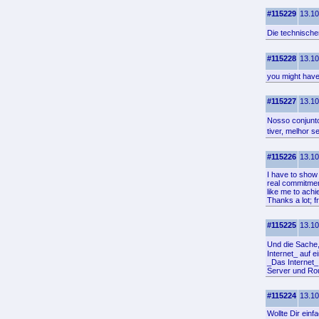
#115229
13.10
Die technische
#115228
13.10
you might have
#115227
13.10
Nosso conjunto
tiver, melhor s
#115226
13.10
I have to show
real commitmen
like me to achi
Thanks a lot; 
#115225
13.10
Und die Sache,
Internet_ auf ei
_Das Internet_ 
Server und Rou
#115224
13.10
Wollte Dir ein