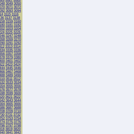
048
3049
3050
070
3071
3072
092
3093
3094
14
3115
3116
136
3137
3138
158
3159
3160
180
3181
3182
202
3203
3204
224
3225
3226
246
3247
3248
268
3269
3270
290
3291
3292
312
3313
3314
334
3335
3336
356
3357
3358
378
3379
3380
400
3401
3402
422
3423
3424
444
3445
3446
466
3467
3468
488
3489
3490
510
3511
3512
532
3533
3534
554
3555
3556
576
3577
3578
598
3599
3600
620
3621
3622
642
3643
3644
664
3665
3666
686
3687
3688
708
3709
3710
730
3731
3732
752
3753
3754
774
3775
3776
796
3797
3798
818
3819
3820
840
3841
3842