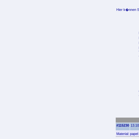
Hier k�nnen Si
#115230
13.10
Material: pape