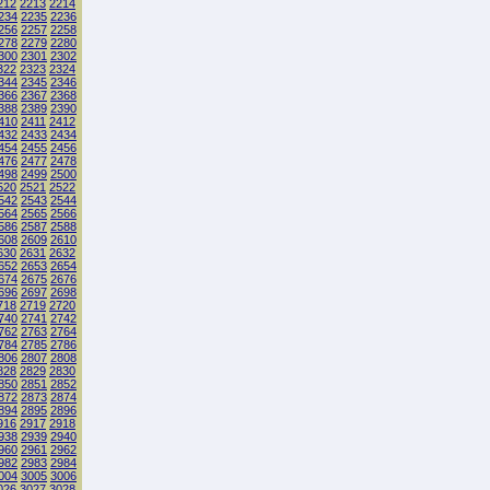
212
2213
2214
234
2235
2236
256
2257
2258
278
2279
2280
300
2301
2302
322
2323
2324
344
2345
2346
366
2367
2368
388
2389
2390
410
2411
2412
432
2433
2434
454
2455
2456
476
2477
2478
498
2499
2500
520
2521
2522
542
2543
2544
564
2565
2566
586
2587
2588
608
2609
2610
630
2631
2632
652
2653
2654
674
2675
2676
696
2697
2698
718
2719
2720
740
2741
2742
762
2763
2764
784
2785
2786
806
2807
2808
828
2829
2830
850
2851
2852
872
2873
2874
894
2895
2896
916
2917
2918
938
2939
2940
960
2961
2962
982
2983
2984
004
3005
3006
026
3027
3028