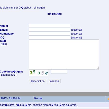
e sich in unser G�stebuch eintragen.
Ihr Eintrag:
Name:
Email:
(optional)
Homepage:
(optional)
ICQ:
(optional)
Text:
(
Hilfe
)
Code best�tigen:
(Spamschutz)
.2017 - 21:29 Uhr
Kattie
l cart�o alvo, r�gua,l�pis, canetas hidrogr�fica,l�pis aquarela.