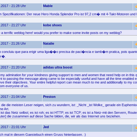
.2017 - 21:28 Uhr
Mable
n Spezifikationen: Der neue Hero Honda Splendor Pro ist 97,2 cm� mit 4-Takt-Motoren und
.2017 - 21:27 Uhr
kobe shoes
 a terrific weblog here! would you prefer to make some invite posts on my weblog?
.2017 - 21:26 Uhr
Natalie
 concluiu que para erigir uma liga��o precisa de paci�ncia e tamb�m pratica, pois quan
er�.
.2017 - 21:20 Uhr
adidas ultra boost
 my admiration for your kindness giving support to men and women that need help on in this 
t to passing the message along came to be especially useful and have all the time enabled 
eve their objectives. Your entire helpful report can mean much to me and additionally to my co
from everyone of us.
.2017 - 21:04 Uhr
Preston
 die die meisten Leser neigen, sich zu wundern, ist: _Nicht _ist Wolke_ gerade ein Euphem
ne Art.
ist das Netz selbst; es ist roh; es ist HTTP; es ist TCP; es ist a Netz-mit den Servern, Rout
ter] die zusammen auf diese Sache bilden, die, wir als das Internet uns beziehen.
.2017 - 21:01 Uhr
Jed
fach mal in diesem Gaestebuch einen Gruss hinterlassen. :)