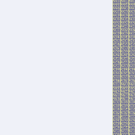
2193
2194
219
2215
2216
221
2237
2238
223
2259
2260
226
2281
2282
228
2303
2304
230
2325
2326
232
2347
2348
234
2369
2370
237
2391
2392
239
2413
2414
241
2435
2436
243
2457
2458
245
2479
2480
248
2501
2502
250
2523
2524
252
2545
2546
254
2567
2568
256
2589
2590
259
2611
2612
261
2633
2634
263
2655
2656
265
2677
2678
267
2699
2700
270
2721
2722
272
2743
2744
274
2765
2766
276
2787
2788
278
2809
2810
281
2831
2832
283
2853
2854
285
2875
2876
287
2897
2898
289
2919
2920
292
2941
2942
294
2963
2964
296
2985
2986
298
3007
3008
300