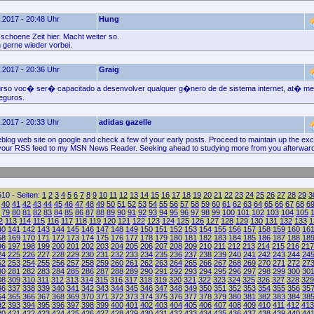
.2017 - 20:48 Uhr
Hung
schoene Zeit hier. Macht weiter so.
gerne wieder vorbei.
.2017 - 20:36 Uhr
Graig
urso voc� ser� capacitado a desenvolver qualquer g�nero de de sistema internet, at� m
eguros.
.2017 - 20:33 Uhr
adidas gazelle
eblog web site on google and check a few of your early posts. Proceed to maintain up the exce
p your RSS feed to my MSN News Reader. Seeking ahead to studying more from you afterwar
10 - Seiten:
1
2
3
4
5
6
7
8
9
10
11
12
13
14
15
16
17
18
19
20
21
22
23
24
25
26
27
28
29
3
40
41
42
43
44
45
46
47
48
49
50
51
52
53
54
55
56
57
58
59
60
61
62
63
64
65
66
67
68
6
79
80
81
82
83
84
85
86
87
88
89
90
91
92
93
94
95
96
97
98
99
100
101
102
103
104
105
2
113
114
115
116
117
118
119
120
121
122
123
124
125
126
127
128
129
130
131
132
133
1
40
141
142
143
144
145
146
147
148
149
150
151
152
153
154
155
156
157
158
159
160
16
68
169
170
171
172
173
174
175
176
177
178
179
180
181
182
183
184
185
186
187
188
18
96
197
198
199
200
201
202
203
204
205
206
207
208
209
210
211
212
213
214
215
216
217
24
225
226
227
228
229
230
231
232
233
234
235
236
237
238
239
240
241
242
243
244
24
52
253
254
255
256
257
258
259
260
261
262
263
264
265
266
267
268
269
270
271
272
27
80
281
282
283
284
285
286
287
288
289
290
291
292
293
294
295
296
297
298
299
300
30
08
309
310
311
312
313
314
315
316
317
318
319
320
321
322
323
324
325
326
327
328
329
36
337
338
339
340
341
342
343
344
345
346
347
348
349
350
351
352
353
354
355
356
35
64
365
366
367
368
369
370
371
372
373
374
375
376
377
378
379
380
381
382
383
384
38
92
393
394
395
396
397
398
399
400
401
402
403
404
405
406
407
408
409
410
411
412
413
20
421
422
423
424
425
426
427
428
429
430
431
432
433
434
435
436
437
438
439
440
44