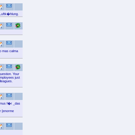
 Luftk�hlung.
to mas calma
question. Your
employees just
lleagues.
ismus f�r _das
er [enorme