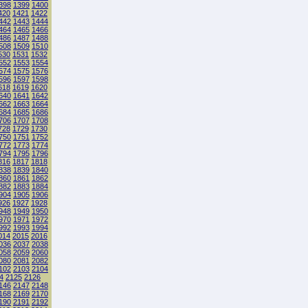
398
1399
1400
420
1421
1422
442
1443
1444
464
1465
1466
486
1487
1488
508
1509
1510
530
1531
1532
552
1553
1554
574
1575
1576
596
1597
1598
618
1619
1620
640
1641
1642
662
1663
1664
684
1685
1686
706
1707
1708
728
1729
1730
750
1751
1752
772
1773
1774
794
1795
1796
816
1817
1818
838
1839
1840
860
1861
1862
882
1883
1884
904
1905
1906
926
1927
1928
948
1949
1950
970
1971
1972
992
1993
1994
014
2015
2016
036
2037
2038
058
2059
2060
080
2081
2082
102
2103
2104
4
2125
2126
146
2147
2148
168
2169
2170
190
2191
2192