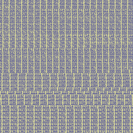
48
449
450
451
452
453
454
455
456
457
458
459
460
461
462
463
464
465
466
467
468
46
76
477
478
479
480
481
482
483
484
485
486
487
488
489
490
491
492
493
494
495
496
49
04
505
506
507
508
509
510
511
512
513
514
515
516
517
518
519
520
521
522
523
524
525
32
533
534
535
536
537
538
539
540
541
542
543
544
545
546
547
548
549
550
551
552
55
60
561
562
563
564
565
566
567
568
569
570
571
572
573
574
575
576
577
578
579
580
58
88
589
590
591
592
593
594
595
596
597
598
599
600
601
602
603
604
605
606
607
608
60
16
617
618
619
620
621
622
623
624
625
626
627
628
629
630
631
632
633
634
635
636
63
44
645
646
647
648
649
650
651
652
653
654
655
656
657
658
659
660
661
662
663
664
66
72
673
674
675
676
677
678
679
680
681
682
683
684
685
686
687
688
689
690
691
692
69
00
701
702
703
704
705
706
707
708
709
710
711
712
713
714
715
716
717
718
719
720
721
28
729
730
731
732
733
734
735
736
737
738
739
740
741
742
743
744
745
746
747
748
74
56
757
758
759
760
761
762
763
764
765
766
767
768
769
770
771
772
773
774
775
776
77
84
785
786
787
788
789
790
791
792
793
794
795
796
797
798
799
800
801
802
803
804
80
12
813
814
815
816
817
818
819
820
821
822
823
824
825
826
827
828
829
830
831
832
833
40
841
842
843
844
845
846
847
848
849
850
851
852
853
854
855
856
857
858
859
860
86
68
869
870
871
872
873
874
875
876
877
878
879
880
881
882
883
884
885
886
887
888
88
96
897
898
899
900
901
902
903
904
905
906
907
908
909
910
911
912
913
914
915
916
917
24
925
926
927
928
929
930
931
932
933
934
935
936
937
938
939
940
941
942
943
944
94
52
953
954
955
956
957
958
959
960
961
962
963
964
965
966
967
968
969
970
971
972
97
80
981
982
983
984
985
986
987
988
989
990
991
992
993
994
995
996
997
998
999
1000
1
6
1007
1008
1009
1010
1011
1012
1013
1014
1015
1016
1017
1018
1019
1020
1021
1022
1
8
1029
1030
1031
1032
1033
1034
1035
1036
1037
1038
1039
1040
1041
1042
1043
1044
1
0
1051
1052
1053
1054
1055
1056
1057
1058
1059
1060
1061
1062
1063
1064
1065
1066
1
2
1073
1074
1075
1076
1077
1078
1079
1080
1081
1082
1083
1084
1085
1086
1087
1088
1
4
1095
1096
1097
1098
1099
1100
1101
1102
1103
1104
1105
1106
1107
1108
1109
1110
111
1117
1118
1119
1120
1121
1122
1123
1124
1125
1126
1127
1128
1129
1130
1131
1132
1133
1
9
1140
1141
1142
1143
1144
1145
1146
1147
1148
1149
1150
1151
1152
1153
1154
1155
1156
1
1162
1163
1164
1165
1166
1167
1168
1169
1170
1171
1172
1173
1174
1175
1176
1177
1178
3
1184
1185
1186
1187
1188
1189
1190
1191
1192
1193
1194
1195
1196
1197
1198
1199
1200
5
1206
1207
1208
1209
1210
1211
1212
1213
1214
1215
1216
1217
1218
1219
1220
1221
1
7
1228
1229
1230
1231
1232
1233
1234
1235
1236
1237
1238
1239
1240
1241
1242
1243
1
9
1250
1251
1252
1253
1254
1255
1256
1257
1258
1259
1260
1261
1262
1263
1264
1265
1
1
1272
1273
1274
1275
1276
1277
1278
1279
1280
1281
1282
1283
1284
1285
1286
1287
1
3
1294
1295
1296
1297
1298
1299
1300
1301
1302
1303
1304
1305
1306
1307
1308
1309
1
5
1316
1317
1318
1319
1320
1321
1322
1323
1324
1325
1326
1327
1328
1329
1330
1331
1
7
1338
1339
1340
1341
1342
1343
1344
1345
1346
1347
1348
1349
1350
1351
1352
1353
1
9
1360
1361
1362
1363
1364
1365
1366
1367
1368
1369
1370
1371
1372
1373
1374
1375
1