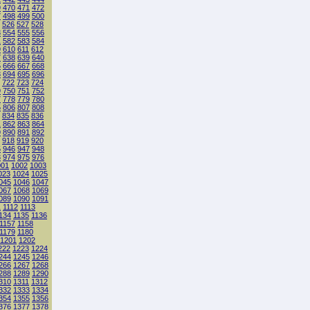
9
470
471
472
7
498
499
500
526
527
528
3
554
555
556
1
582
583
584
9
610
611
612
7
638
639
640
5
666
667
668
3
694
695
696
722
723
724
9
750
751
752
7
778
779
780
5
806
807
808
834
835
836
1
862
863
864
9
890
891
892
918
919
920
5
946
947
948
3
974
975
976
001
1002
1003
023
1024
1025
045
1046
1047
067
1068
1069
089
1090
1091
1
1112
1113
134
1135
1136
1157
1158
1179
1180
1201
1202
222
1223
1224
244
1245
1246
266
1267
1268
288
1289
1290
310
1311
1312
332
1333
1334
354
1355
1356
376
1377
1378