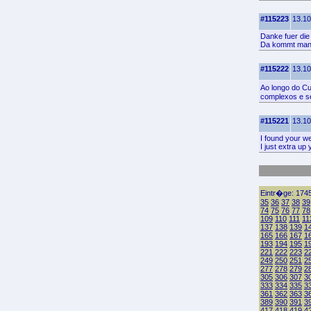
#115223
13.10
Danke fuer die 
Da kommt man 
#115222
13.10
Ao longo do C
complexos e s
#115221
13.10
I found your w
I just extra u
Eintr�ge: 1745
35
36
37
38
39
74
75
76
77
78
109
110
111
11
137
138
139
1
165
166
167
1
193
194
195
1
221
222
223
2
249
250
251
2
277
278
279
2
305
306
307
3
333
334
335
3
361
362
363
3
389
390
391
3
417
418
419
4