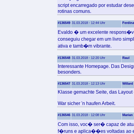
script encarregado por estudar d
rotinas comuns.
#136549
31.03.2018 - 12:44 Uhr
Ferdin
Evaldo � um excelente respons�v
conseguiu chegar em um livro simpl
ativa e tamb�m vibrante.
#136548
31.03.2018 - 12:20 Uhr
Raul
Interessante Homepage. Das Design 
besonders.
#136547
31.03.2018 - 12:13 Uhr
Willard
Klasse gemachte Seite, das Layout ge
War sicher 'n haufen Arbeit.
#136546
31.03.2018 - 12:08 Uhr
Marian
Com isso, voc� ser� capaz de atu
f�runs e aplica��es voltadas ao en