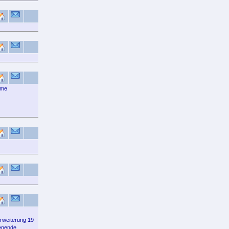
ame
rweiterung 19
ienende