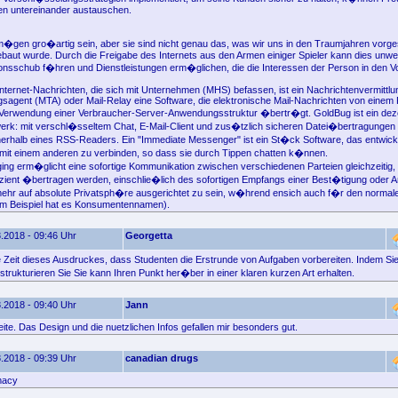
en untereinander austauschen.
�gen gro�artig sein, aber sie sind nicht genau das, was wir uns in den Traumjahren vorges
baut wurde. Durch die Freigabe des Internets aus den Armen einiger Spieler kann dies unwei
onsschub f�hren und Dienstleistungen erm�glichen, die die Interessen der Person in den V
Internet-Nachrichten, die sich mit Unternehmen (MHS) befassen, ist ein Nachrichtenvermittl
ngsagent (MTA) oder Mail-Relay eine Software, die elektronische Mail-Nachrichten von einem
 Verwendung einer Verbraucher-Server-Anwendungsstruktur �bertr�gt. GoldBug ist ein dez
erk: mit verschl�sseltem Chat, E-Mail-Client und zus�tzlich sicheren Datei�bertragungen 
rhalb eines RSS-Readers. Ein "Immediate Messenger" ist ein St�ck Software, das entwick
 mit einem anderen zu verbinden, so dass sie durch Tippen chatten k�nnen.
ing erm�glicht eine sofortige Kommunikation zwischen verschiedenen Parteien gleichzeitig
fizient �bertragen werden, einschlie�lich des sofortigen Empfangs einer Best�tigung oder A
mehr auf absolute Privatsph�re ausgerichtet zu sein, w�hrend ensich auch f�r den norma
um Beispiel hat es Konsumentennamen).
.2018 - 09:46 Uhr
Georgetta
e Zeit dieses Ausdruckes, dass Studenten die Erstrunde von Aufgaben vorbereiten. Indem Si
trukturieren Sie Sie kann Ihren Punkt her�ber in einer klaren kurzen Art erhalten.
.2018 - 09:40 Uhr
Jann
ite. Das Design und die nuetzlichen Infos gefallen mir besonders gut.
.2018 - 09:39 Uhr
canadian drugs
macy