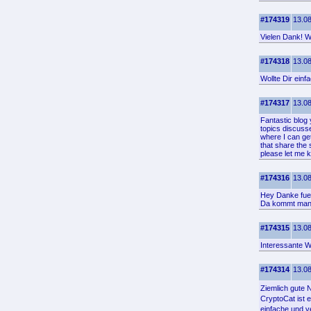
#174319
13.08
Vielen Dank! Wo
#174318
13.08
Wollte Dir ein
#174317
13.08
Fantastic blog
topics discussed
where I can ge
that share the
please let me 
#174316
13.08
Hey Danke fuer
Da kommt man 
#174315
13.08
Interessante W
#174314
13.08
Ziemlich gute 
CryptoCat ist 
einfache und v