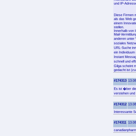
und IP-Adress
Diese Firmen m
als das Web ge
einem Innovati
stellen.
Innerhalb von 
Mail-Vermittlu
anderen unter
soziales Netzw
URL-Suche inne
ein Individuum
Instant Messag
schnell und ef
Gilga scheint 
gedacht ist (z
#174313
13.08
Es ist �ber di
verstehen und s
#174312
13.08
Interessante Se
#174311
13.08
canadianphar