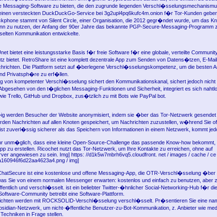
e Messaging-Software zu bieten, die den zugrunde liegenden Verschl�sselungsmechanismu
einen versteckten DuckDuckGo-Service bei 3g2upl4pq6kufc4m.onion f�r Tor-Kunden geben
ckphone stammt von Silent Circle, einer Organisation, die 2012 gegr�ndet wurde, um das 
nn zu nutzen, der Anfang der 90er Jahre das bekannte PGP-Secure-Messaging-Programm z
elten Kommunikation entwickelte.
 bietet eine leistungsstarke Basis f�r freie Software f�r eine globale, verteilte Community,
z bietet. RetroShare ist eine komplett dezentrale App zum Senden von Datens�tzen, E-Mai
hrichten. Die Plattform setzt auf �berlegene Verschl�sselungskompetenz, um die besten 
und Privatsph�re zu erf�llen.
 von kompetenter Verschl�sselung sichert den Kommunikationskanal, sichert jedoch nicht
Abgesehen von den t�glichen Messaging-Funktionen und Sicherheit, integriert es sich nahtlos
ie Trello, GitHub und Dropbox, zus�tzlich zu mit Bots wie PayPal bot.
 werden Besucher der Website anonymisiert, indem sie �ber das Tor-Netzwerk gesendet 
den Nachrichten auf allen Knoten gespeichert, um Nachrichten zuzustellen, w�hrend Sie offl
ist zuverl�ssig sicherer als das Speichern von Informationen in einem Netzwerk, kommt jed
sehr unm�glich, dass eine kleine Open-Source-Challenge das passende Know-how bekommt,
pp zu erstellen. Ricochet nutzt das Tor-Netzwerk, um Ihre Kontakte zu erreichen, ohne auf
er angewiesen zu sein. Img] https: //d1k5w7mbrh6vq5.cloudfront. net / images / cache / ce / 
160946f6d22aa4623a4.png / img]
ChatSecure ist eine kostenlose und offene Messaging-App, die OTR-Verschl�sselung �ber 
 was Sie von einem normalen Messenger erwarten: kostenlos und einfach zu benutzen, aber 
ffentlich und verschl�sselt. ist ein beliebter Twitter-�hnlicher Social-Networking-Hub f�r die
ftware-Community betreibt eine Software-Plattform.
hrichten werden mit ROCKSOLID-Verschl�sselung verschl�sselt. Pr�sentieren Sie eine na
sidian-Netzwerk, um nicht-�ffentliche Benutzer-zu-Bot-Kommunikation, z. Anbieter wie med
Techniken in Frage stellen.