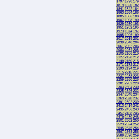
1797
1798
179
1819
1820
182
1841
1842
184
1863
1864
186
1885
1886
188
1907
1908
190
1929
1930
193
1951
1952
195
1973
1974
197
1995
1996
199
2017
2018
201
2039
2040
204
2061
2062
206
2083
2084
208
2105
2106
210
2127
2128
212
2149
2150
215
2171
2172
217
2193
2194
219
2215
2216
221
2237
2238
223
2259
2260
226
2281
2282
228
2303
2304
230
2325
2326
232
2347
2348
234
2369
2370
237
2391
2392
239
2413
2414
241
2435
2436
243
2457
2458
245
2479
2480
248
2501
2502
250
2523
2524
252
2545
2546
254
2567
2568
256
2589
2590
259