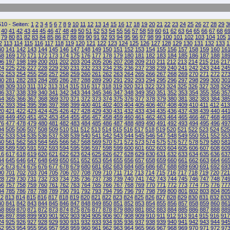
10 - Seiten:
1
2
3
4
5
6
7
8
9
10
11
12
13
14
15
16
17
18
19
20
21
22
23
24
25
26
27
28
29
3
40
41
42
43
44
45
46
47
48
49
50
51
52
53
54
55
56
57
58
59
60
61
62
63
64
65
66
67
68
6
79
80
81
82
83
84
85
86
87
88
89
90
91
92
93
94
95
96
97
98
99
100
101
102
103
104
105
2
113
114
115
116
117
118
119
120
121
122
123
124
125
126
127
128
129
130
131
132
133
1
40
141
142
143
144
145
146
147
148
149
150
151
152
153
154
155
156
157
158
159
160
16
68
169
170
171
172
173
174
175
176
177
178
179
180
181
182
183
184
185
186
187
188
18
96
197
198
199
200
201
202
203
204
205
206
207
208
209
210
211
212
213
214
215
216
217
24
225
226
227
228
229
230
231
232
233
234
235
236
237
238
239
240
241
242
243
244
24
52
253
254
255
256
257
258
259
260
261
262
263
264
265
266
267
268
269
270
271
272
27
80
281
282
283
284
285
286
287
288
289
290
291
292
293
294
295
296
297
298
299
300
30
08
309
310
311
312
313
314
315
316
317
318
319
320
321
322
323
324
325
326
327
328
329
36
337
338
339
340
341
342
343
344
345
346
347
348
349
350
351
352
353
354
355
356
35
64
365
366
367
368
369
370
371
372
373
374
375
376
377
378
379
380
381
382
383
384
38
92
393
394
395
396
397
398
399
400
401
402
403
404
405
406
407
408
409
410
411
412
413
20
421
422
423
424
425
426
427
428
429
430
431
432
433
434
435
436
437
438
439
440
44
48
449
450
451
452
453
454
455
456
457
458
459
460
461
462
463
464
465
466
467
468
46
76
477
478
479
480
481
482
483
484
485
486
487
488
489
490
491
492
493
494
495
496
49
04
505
506
507
508
509
510
511
512
513
514
515
516
517
518
519
520
521
522
523
524
525
32
533
534
535
536
537
538
539
540
541
542
543
544
545
546
547
548
549
550
551
552
55
60
561
562
563
564
565
566
567
568
569
570
571
572
573
574
575
576
577
578
579
580
58
88
589
590
591
592
593
594
595
596
597
598
599
600
601
602
603
604
605
606
607
608
60
16
617
618
619
620
621
622
623
624
625
626
627
628
629
630
631
632
633
634
635
636
63
44
645
646
647
648
649
650
651
652
653
654
655
656
657
658
659
660
661
662
663
664
66
72
673
674
675
676
677
678
679
680
681
682
683
684
685
686
687
688
689
690
691
692
69
00
701
702
703
704
705
706
707
708
709
710
711
712
713
714
715
716
717
718
719
720
721
28
729
730
731
732
733
734
735
736
737
738
739
740
741
742
743
744
745
746
747
748
74
56
757
758
759
760
761
762
763
764
765
766
767
768
769
770
771
772
773
774
775
776
77
84
785
786
787
788
789
790
791
792
793
794
795
796
797
798
799
800
801
802
803
804
80
12
813
814
815
816
817
818
819
820
821
822
823
824
825
826
827
828
829
830
831
832
833
40
841
842
843
844
845
846
847
848
849
850
851
852
853
854
855
856
857
858
859
860
86
68
869
870
871
872
873
874
875
876
877
878
879
880
881
882
883
884
885
886
887
888
88
96
897
898
899
900
901
902
903
904
905
906
907
908
909
910
911
912
913
914
915
916
917
24
925
926
927
928
929
930
931
932
933
934
935
936
937
938
939
940
941
942
943
944
94
52
953
954
955
956
957
958
959
960
961
962
963
964
965
966
967
968
969
970
971
972
97