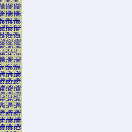
816
1817
1818
838
1839
1840
860
1861
1862
882
1883
1884
904
1905
1906
926
1927
1928
948
1949
1950
970
1971
1972
992
1993
1994
014
2015
2016
036
2037
2038
058
2059
2060
080
2081
2082
102
2103
2104
4
2125
2126
146
2147
2148
168
2169
2170
190
2191
2192
212
2213
2214
234
2235
2236
256
2257
2258
278
2279
2280
300
2301
2302
322
2323
2324
344
2345
2346
366
2367
2368
388
2389
2390
410
2411
2412
432
2433
2434
454
2455
2456
476
2477
2478
498
2499
2500
520
2521
2522
542
2543
2544
564
2565
2566
586
2587
2588
608
2609
2610