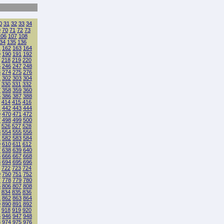
0
31
32
33
34
9
70
71
72
73
106
107
108
34
135
136
1
162
163
164
9
190
191
192
218
219
220
5
246
247
248
3
274
275
276
1
302
303
304
330
331
332
7
358
359
360
5
386
387
388
414
415
416
1
442
443
444
9
470
471
472
7
498
499
500
526
527
528
3
554
555
556
1
582
583
584
9
610
611
612
7
638
639
640
5
666
667
668
3
694
695
696
722
723
724
9
750
751
752
7
778
779
780
5
806
807
808
834
835
836
1
862
863
864
9
890
891
892
918
919
920
5
946
947
948
3
974
975
976