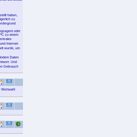
tellt haben,
gerlich zu
ordergrund
ungsagent oder
 PC zu einem
entrales
und Internet-
elt wurde, um
, indem Daten
ntwort. Und
len Gebrauch
e Wortwahl