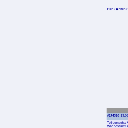
Hier k�nnen Si
#174320
13.08
Toll gemachte W
War bestimmt n