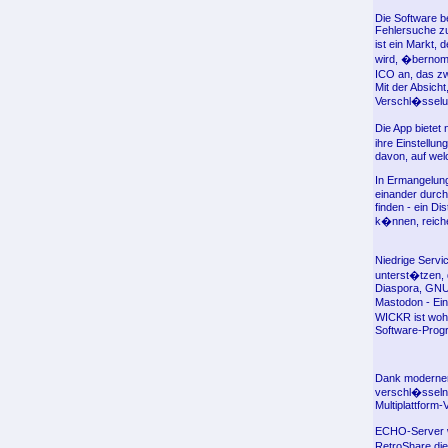
Die Software b
Fehlersuche zu 
ist ein Markt, 
wird, �bernomm
ICO an, das z
Mit der Absicht
Verschl�sselu
Die App biete
ihre Einstellu
davon, auf wel
In Ermangelung
einander durch
finden - ein D
k�nnen, reiche
Niedrige Servi
unterst�tzen, 
Diaspora, GNU 
Mastodon - Ein
WICKR ist wohl
Software-Progr
Dank moderner 
verschl�sseln 
Multiplattform
ECHO-Server we
RetroShare die