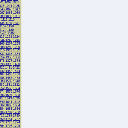
001
1002
1003
023
1024
1025
045
1046
1047
067
1068
1069
089
1090
1091
1
1112
1113
134
1135
1136
1157
1158
1179
1180
1201
1202
222
1223
1224
244
1245
1246
266
1267
1268
288
1289
1290
310
1311
1312
332
1333
1334
354
1355
1356
376
1377
1378
398
1399
1400
420
1421
1422
442
1443
1444
464
1465
1466
486
1487
1488
508
1509
1510
530
1531
1532
552
1553
1554
574
1575
1576
596
1597
1598
618
1619
1620
640
1641
1642
662
1663
1664
684
1685
1686
706
1707
1708
728
1729
1730
750
1751
1752
772
1773
1774
794
1795
1796