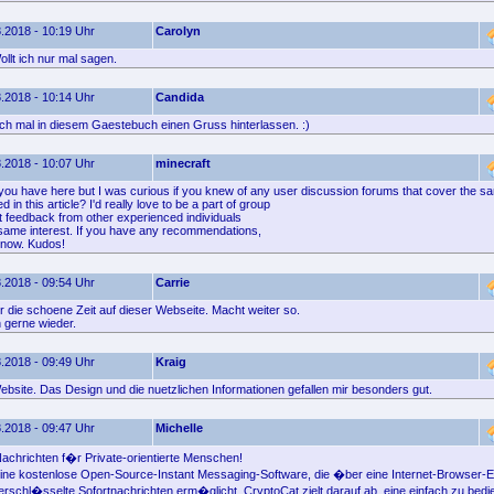
.2018 - 10:19 Uhr
Carolyn
llt ich nur mal sagen.
.2018 - 10:14 Uhr
Candida
fach mal in diesem Gaestebuch einen Gruss hinterlassen. :)
.2018 - 10:07 Uhr
minecraft
 you have here but I was curious if you knew of any user discussion forums that cover the s
 in this article? I'd really love to be a part of group
t feedback from other experienced individuals
 same interest. If you have any recommendations,
know. Kudos!
.2018 - 09:54 Uhr
Carrie
 die schoene Zeit auf dieser Webseite. Macht weiter so.
gerne wieder.
.2018 - 09:49 Uhr
Kraig
ebsite. Das Design und die nuetzlichen Informationen gefallen mir besonders gut.
.2018 - 09:47 Uhr
Michelle
Nachrichten f�r Private-orientierte Menschen!
eine kostenlose Open-Source-Instant Messaging-Software, die �ber eine Internet-Browser-E
erschl�sselte Sofortnachrichten erm�glicht. CryptoCat zielt darauf ab, eine einfach zu bed