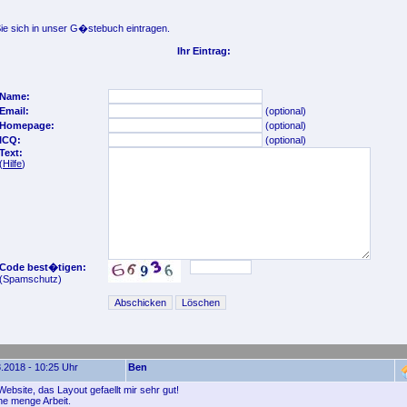
e sich in unser G�stebuch eintragen.
Ihr Eintrag:
Name:
Email:
(optional)
Homepage:
(optional)
ICQ:
(optional)
Text:
(
Hilfe
)
Code best�tigen:
(Spamschutz)
.2018 - 10:25 Uhr
Ben
ebsite, das Layout gefaellt mir sehr gut!
e menge Arbeit.