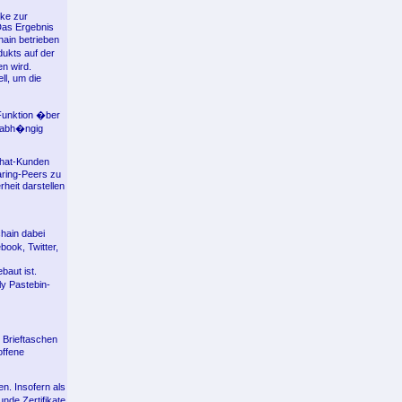
rke zur
 Das Ergebnis
hain betrieben
ukts auf der
n wird.
ll, um die
Funktion �ber
unabh�ngig
Chat-Kunden
aring-Peers zu
heit darstellen
hain dabei
ook, Twitter,
baut ist.
ly Pastebin-
 Brieftaschen
offene
n. Insofern als
nde Zertifikate