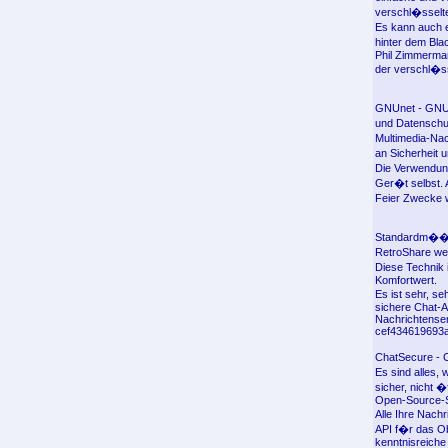
verschl�sselt
Es kann auch 
hinter dem Bla
Phil Zimmerma
der verschl�ss
GNUnet - GNUnet
und Datenschut
Multimedia-Nac
an Sicherheit 
Die Verwendung
Ger�t selbst. 
Feier Zwecke w
Standardm��ig
RetroShare wer
Diese Technik 
Komfortwert.
Es ist sehr, 
sichere Chat-A
Nachrichtenserv
cef434619693a
ChatSecure - 
Es sind alles,
sicher, nicht �
Open-Source-So
Alle Ihre Nac
API f�r das Ob
kenntnisreiche 