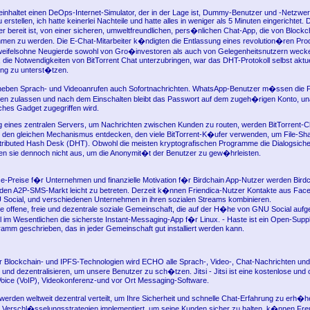
einhaltet einen DeOps-Internet-Simulator, der in der Lage ist, Dummy-Benutzer und -Netzwe
erstellen, ich hatte keinerlei Nachteile und hatte alles in weniger als 5 Minuten eingerichtet.
der bereit ist, von einer sicheren, umweltfreundlichen, pers�nlichen Chat-App, die von Blockc
en zu werden. Die E-Chat-Mitarbeiter k�ndigten die Entlassung eines revolution�ren Prod
weifelsohne Neugierde sowohl von Gro�investoren als auch von Gelegenheitsnutzern wecke
, die Notwendigkeiten von BitTorrent Chat unterzubringen, war das DHT-Protokoll selbst aktue
ng zu unterst�tzen.
t neben Sprach- und Videoanrufen auch Sofortnachrichten. WhatsApp-Benutzer m�ssen die 
ngen zulassen und nach dem Einschalten bleibt das Passwort auf dem zugeh�rigen Konto, 
ches Gadget zugegriffen wird.
 eines zentralen Servers, um Nachrichten zwischen Kunden zu routen, werden BitTorrent-
 den gleichen Mechanismus entdecken, den viele BitTorrent-K�ufer verwenden, um File-Sh
istributed Hash Desk (DHT). Obwohl die meisten kryptografischen Programme die Dialogsicher
n sie dennoch nicht aus, um die Anonymit�t der Benutzer zu gew�hrleisten.
ce-Preise f�r Unternehmen und finanzielle Motivation f�r Birdchain App-Nutzer werden Birdc
den A2P-SMS-Markt leicht zu betreten. Derzeit k�nnen Friendica-Nutzer Kontakte aus Faceb
Social, und verschiedenen Unternehmen in ihren sozialen Streams kombinieren.
e offene, freie und dezentrale soziale Gemeinschaft, die auf der H�he von GNU Social aufge
 im Wesentlichen die sicherste Instant-Messaging-App f�r Linux. - Haste ist ein Open-Supp
amm geschrieben, das in jeder Gemeinschaft gut installiert werden kann.
Blockchain- und IPFS-Technologien wird ECHO alle Sprach-, Video-, Chat-Nachrichten und
und dezentralisieren, um unsere Benutzer zu sch�tzen. Jitsi - Jitsi ist eine kostenlose und 
-Voice (VoIP), Videokonferenz-und vor Ort Messaging-Software.
rden weltweit dezentral verteilt, um Ihre Sicherheit und schnelle Chat-Erfahrung zu erh�he
 Verschl�sselungsstrategien implementiert, um seine Kunden sicher zu halten, k�nnen Freu