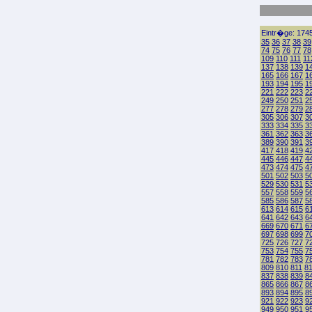
Eintr�ge: 1745
35
36
37
38
39
74
75
76
77
78
109
110
111
11
137
138
139
1
165
166
167
1
193
194
195
1
221
222
223
2
249
250
251
2
277
278
279
2
305
306
307
3
333
334
335
3
361
362
363
3
389
390
391
3
417
418
419
4
445
446
447
4
473
474
475
4
501
502
503
5
529
530
531
5
557
558
559
5
585
586
587
5
613
614
615
6
641
642
643
6
669
670
671
6
697
698
699
7
725
726
727
7
753
754
755
7
781
782
783
7
809
810
811
8
837
838
839
8
865
866
867
8
893
894
895
8
921
922
923
9
949
950
951
9