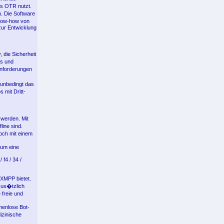
s OTR nutzt.
. Die Software
Know-how von
ur Entwicklung
 die Sicherheit
ls und
Anforderungen
 unbedingt das
 mit Dritt-
werden. Mit
ine sind.
och mit einem
 um eine
f4 / 34 /
XMPP bietet.
zus�tzlich
 freie und
menlose Bot-
izinische