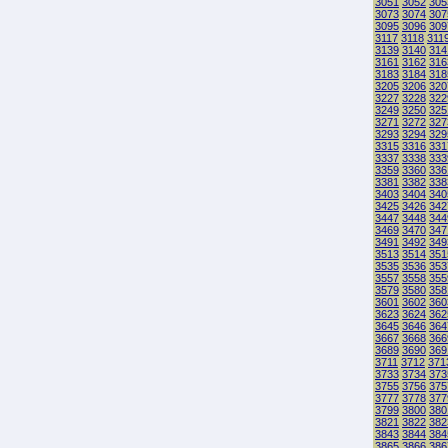
3051
3052
305
3073
3074
307
3095
3096
309
3117
3118
311
3139
3140
314
3161
3162
316
3183
3184
318
3205
3206
320
3227
3228
322
3249
3250
325
3271
3272
327
3293
3294
329
3315
3316
331
3337
3338
333
3359
3360
336
3381
3382
338
3403
3404
340
3425
3426
342
3447
3448
344
3469
3470
347
3491
3492
349
3513
3514
351
3535
3536
353
3557
3558
355
3579
3580
358
3601
3602
360
3623
3624
362
3645
3646
364
3667
3668
366
3689
3690
369
3711
3712
371
3733
3734
373
3755
3756
375
3777
3778
377
3799
3800
380
3821
3822
382
3843
3844
384
3865
3866
386