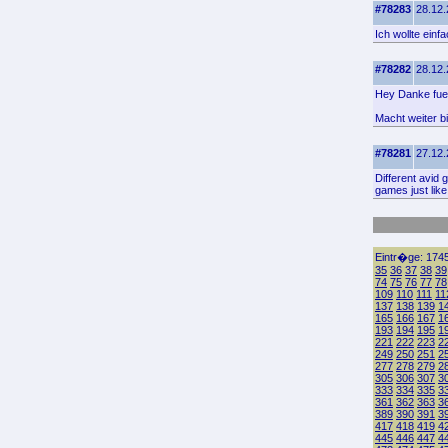
#78283
28.12.
Ich wollte ein
#78282
28.12.
Hey Danke fuer
Macht weiter b
#78281
27.12.
Different avid 
games just like
Eintr�ge: 1745
35
36
37
38
39
74
75
76
77
78
109
110
111
11
137
138
139
1
165
166
167
1
193
194
195
1
221
222
223
2
249
250
251
2
277
278
279
2
305
306
307
3
333
334
335
3
361
362
363
3
389
390
391
3
417
418
419
4
445
446
447
4