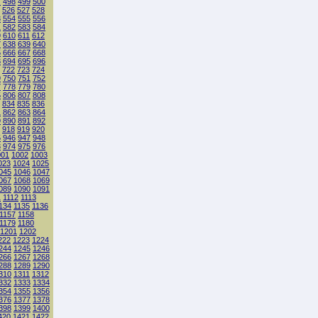
7
498
499
500
526
527
528
3
554
555
556
1
582
583
584
9
610
611
612
7
638
639
640
5
666
667
668
3
694
695
696
722
723
724
9
750
751
752
7
778
779
780
5
806
807
808
834
835
836
1
862
863
864
9
890
891
892
918
919
920
5
946
947
948
3
974
975
976
001
1002
1003
023
1024
1025
045
1046
1047
067
1068
1069
089
1090
1091
1
1112
1113
134
1135
1136
1157
1158
1179
1180
1201
1202
222
1223
1224
244
1245
1246
266
1267
1268
288
1289
1290
310
1311
1312
332
1333
1334
354
1355
1356
376
1377
1378
398
1399
1400
420
1421
1422