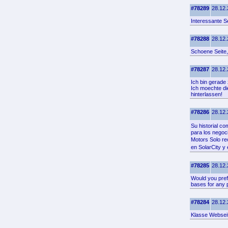
#78289
28.12.
Interessante Se
#78288
28.12.
Schoene Seite,
#78287
28.12.
Ich bin gerade
Ich moechte di
hinterlassen!
#78286
28.12.
Su historial c
para los negoc
Motors Solo re
en SolarCity y
#78285
28.12.
Would you pref
bases for any 
#78284
28.12.
Klasse Webseit