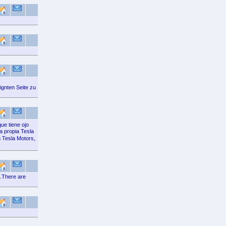
ignten Seite zu
ue tiene ojo
a propia Tesla
 Tesla Motors,
C.There are