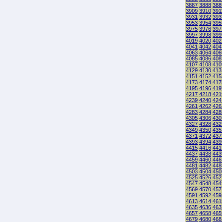
3887
3888
388
3909
3910
391
3931
3932
393
3953
3954
395
3975
3976
397
3997
3998
399
4019
4020
402
4041
4042
404
4063
4064
406
4085
4086
408
4107
4108
410
4129
4130
413
4151
4152
415
4173
4174
417
4195
4196
419
4217
4218
421
4239
4240
424
4261
4262
426
4283
4284
428
4305
4306
430
4327
4328
432
4349
4350
435
4371
4372
437
4393
4394
439
4415
4416
441
4437
4438
443
4459
4460
446
4481
4482
448
4503
4504
450
4525
4526
452
4547
4548
454
4569
4570
457
4591
4592
459
4613
4614
461
4635
4636
463
4657
4658
465
4679
4680
468