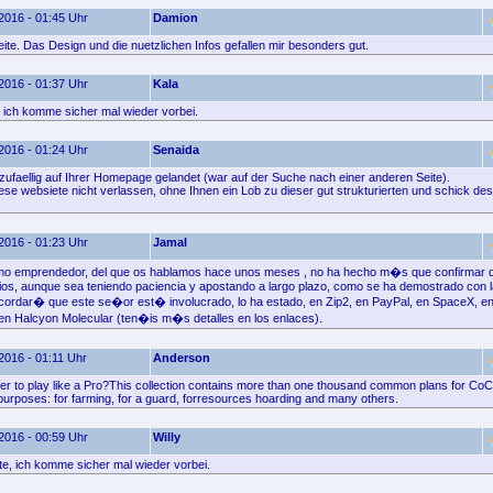
2016 - 01:45 Uhr
Damion
ite. Das Design und die nuetzlichen Infos gefallen mir besonders gut.
2016 - 01:37 Uhr
Kala
 ich komme sicher mal wieder vorbei.
2016 - 01:24 Uhr
Senaida
 zufaellig auf Ihrer Homepage gelandet (war auf der Suche nach einer anderen Seite).
ese websiete nicht verlassen, ohne Ihnen ein Lob zu dieser gut strukturierten und schick des
2016 - 01:23 Uhr
Jamal
omo emprendedor, del que os hablamos hace unos meses , no ha hecho m�s que confirmar q
ios, aunque sea teniendo paciencia y apostando a largo plazo, como se ha demostrado con l
cordar� que este se�or est� involucrado, lo ha estado, en Zip2, en PayPal, en SpaceX, en
 en Halcyon Molecular (ten�is m�s detalles en los enlaces).
2016 - 01:11 Uhr
Anderson
er to play like a Pro?This collection contains more than one thousand common plans for Co
purposes: for farming, for a guard, forresources hoarding and many others.
2016 - 00:59 Uhr
Willy
e, ich komme sicher mal wieder vorbei.