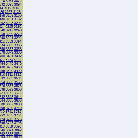
070
3071
3072
092
3093
3094
14
3115
3116
136
3137
3138
158
3159
3160
180
3181
3182
202
3203
3204
224
3225
3226
246
3247
3248
268
3269
3270
290
3291
3292
312
3313
3314
334
3335
3336
356
3357
3358
378
3379
3380
400
3401
3402
422
3423
3424
444
3445
3446
466
3467
3468
488
3489
3490
510
3511
3512
532
3533
3534
554
3555
3556
576
3577
3578
598
3599
3600
620
3621
3622
642
3643
3644
664
3665
3666
686
3687
3688
708
3709
3710
730
3731
3732
752
3753
3754
774
3775
3776
796
3797
3798
818
3819
3820
840
3841
3842
862
3863
3864
884
3885
3886