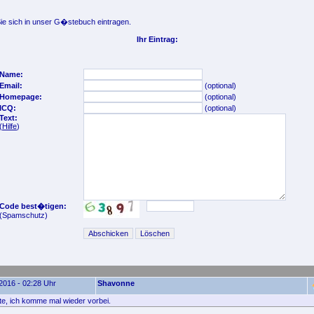
e sich in unser G�stebuch eintragen.
Ihr Eintrag:
Name:
Email:
(optional)
Homepage:
(optional)
ICQ:
(optional)
Text:
(
Hilfe
)
Code best�tigen:
(Spamschutz)
2016 - 02:28 Uhr
Shavonne
e, ich komme mal wieder vorbei.