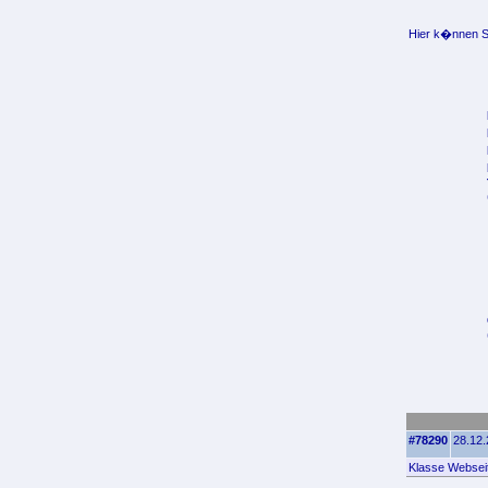
Hier k�nnen Si
#78290
28.12.
Klasse Webseit