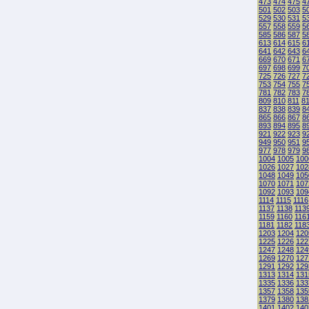
473
474
475
4
501
502
503
5
529
530
531
5
557
558
559
5
585
586
587
5
613
614
615
6
641
642
643
6
669
670
671
6
697
698
699
7
725
726
727
7
753
754
755
7
781
782
783
7
809
810
811
8
837
838
839
8
865
866
867
8
893
894
895
8
921
922
923
9
949
950
951
9
977
978
979
9
1004
1005
100
1026
1027
102
1048
1049
105
1070
1071
107
1092
1093
109
1114
1115
1116
1137
1138
113
1159
1160
116
1181
1182
118
1203
1204
120
1225
1226
122
1247
1248
124
1269
1270
127
1291
1292
129
1313
1314
131
1335
1336
133
1357
1358
135
1379
1380
138
1401
1402
140