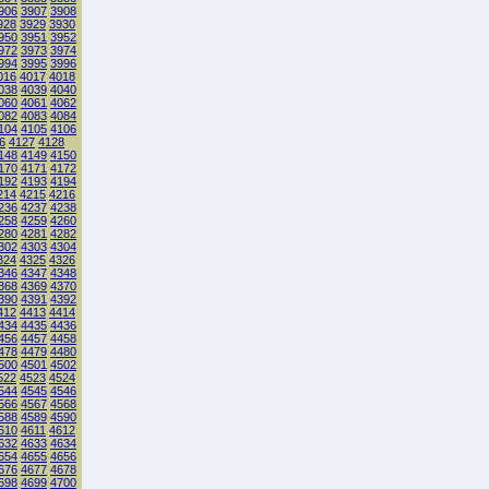
906
3907
3908
928
3929
3930
950
3951
3952
972
3973
3974
994
3995
3996
016
4017
4018
038
4039
4040
060
4061
4062
082
4083
4084
104
4105
4106
6
4127
4128
148
4149
4150
170
4171
4172
192
4193
4194
214
4215
4216
236
4237
4238
258
4259
4260
280
4281
4282
302
4303
4304
324
4325
4326
346
4347
4348
368
4369
4370
390
4391
4392
412
4413
4414
434
4435
4436
456
4457
4458
478
4479
4480
500
4501
4502
522
4523
4524
544
4545
4546
566
4567
4568
588
4589
4590
610
4611
4612
632
4633
4634
654
4655
4656
676
4677
4678
698
4699
4700