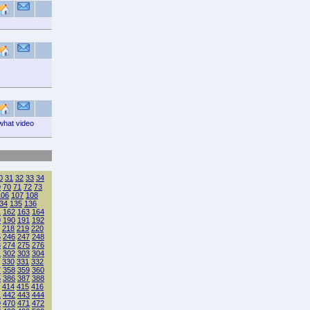
 what video
0
31
32
33
34
9
70
71
72
73
106
107
108
34
135
136
1
162
163
164
9
190
191
192
218
219
220
5
246
247
248
3
274
275
276
1
302
303
304
330
331
332
7
358
359
360
5
386
387
388
414
415
416
1
442
443
444
9
470
471
472