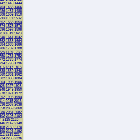
442
1443
1444
464
1465
1466
486
1487
1488
508
1509
1510
530
1531
1532
552
1553
1554
574
1575
1576
596
1597
1598
618
1619
1620
640
1641
1642
662
1663
1664
684
1685
1686
706
1707
1708
728
1729
1730
750
1751
1752
772
1773
1774
794
1795
1796
816
1817
1818
838
1839
1840
860
1861
1862
882
1883
1884
904
1905
1906
926
1927
1928
948
1949
1950
970
1971
1972
992
1993
1994
014
2015
2016
036
2037
2038
058
2059
2060
080
2081
2082
102
2103
2104
4
2125
2126
146
2147
2148
168
2169
2170
190
2191
2192
212
2213
2214
234
2235
2236