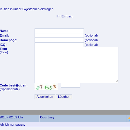
e sich in unser G�stebuch eintragen.
Ihr Eintrag:
Name:
Email:
(optional)
Homepage:
(optional)
ICQ:
(optional)
Text:
(
Hilfe
)
Code best�tigen:
(Spamschutz)
2013 - 02:59 Uhr
Courtney
llt ich nur sagen.