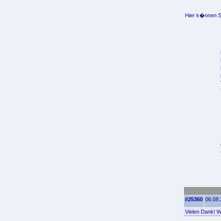
Hier k�nnen Si
#25360
06.08.
Vielen Dank! Wo