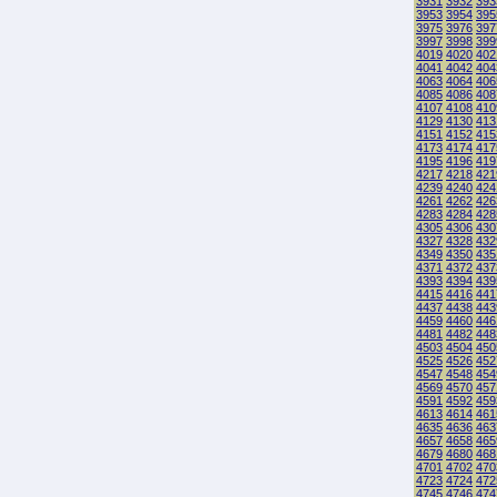
3931
3932
393
3953
3954
395
3975
3976
397
3997
3998
399
4019
4020
402
4041
4042
404
4063
4064
406
4085
4086
408
4107
4108
410
4129
4130
413
4151
4152
415
4173
4174
417
4195
4196
419
4217
4218
421
4239
4240
424
4261
4262
426
4283
4284
428
4305
4306
430
4327
4328
432
4349
4350
435
4371
4372
437
4393
4394
439
4415
4416
441
4437
4438
443
4459
4460
446
4481
4482
448
4503
4504
450
4525
4526
452
4547
4548
454
4569
4570
457
4591
4592
459
4613
4614
461
4635
4636
463
4657
4658
465
4679
4680
468
4701
4702
470
4723
4724
472
4745
4746
474