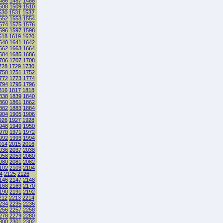
486
1487
1488
508
1509
1510
530
1531
1532
552
1553
1554
574
1575
1576
596
1597
1598
618
1619
1620
640
1641
1642
662
1663
1664
684
1685
1686
706
1707
1708
728
1729
1730
750
1751
1752
772
1773
1774
794
1795
1796
816
1817
1818
838
1839
1840
860
1861
1862
882
1883
1884
904
1905
1906
926
1927
1928
948
1949
1950
970
1971
1972
992
1993
1994
014
2015
2016
036
2037
2038
058
2059
2060
080
2081
2082
102
2103
2104
4
2125
2126
146
2147
2148
168
2169
2170
190
2191
2192
212
2213
2214
234
2235
2236
256
2257
2258
278
2279
2280
300
2301
2302