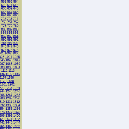
1
582
583
584
9
610
611
612
7
638
639
640
5
666
667
668
3
694
695
696
722
723
724
9
750
751
752
7
778
779
780
5
806
807
808
834
835
836
1
862
863
864
9
890
891
892
918
919
920
5
946
947
948
3
974
975
976
001
1002
1003
023
1024
1025
045
1046
1047
067
1068
1069
089
1090
1091
1
1112
1113
134
1135
1136
1157
1158
1179
1180
1201
1202
222
1223
1224
244
1245
1246
266
1267
1268
288
1289
1290
310
1311
1312
332
1333
1334
354
1355
1356
376
1377
1378
398
1399
1400
420
1421
1422
442
1443
1444
464
1465
1466