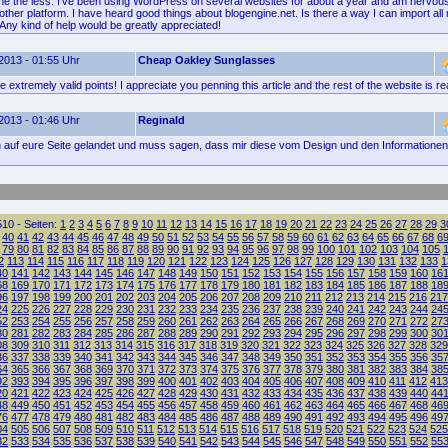
one the less. I've been using WordPress on several websites for about a year and am nervou
other platform. I have heard good things about blogengine.net. Is there a way I can import a
? Any kind of help would be greatly appreciated!
2013 - 01:55 Uhr
Cheap Oakley Sunglasses
extremely valid points! I appreciate you penning this article and the rest of the website is re
2013 - 01:46 Uhr
Reginald
ich auf eure Seite gelandet und muss sagen, dass mir diese vom Design und den Informationen 
10 - Seiten:
1
2
3
4
5
6
7
8
9
10
11
12
13
14
15
16
17
18
19
20
21
22
23
24
25
26
27
28
29
3
40
41
42
43
44
45
46
47
48
49
50
51
52
53
54
55
56
57
58
59
60
61
62
63
64
65
66
67
68
6
79
80
81
82
83
84
85
86
87
88
89
90
91
92
93
94
95
96
97
98
99
100
101
102
103
104
105
2
113
114
115
116
117
118
119
120
121
122
123
124
125
126
127
128
129
130
131
132
133
1
40
141
142
143
144
145
146
147
148
149
150
151
152
153
154
155
156
157
158
159
160
16
68
169
170
171
172
173
174
175
176
177
178
179
180
181
182
183
184
185
186
187
188
18
96
197
198
199
200
201
202
203
204
205
206
207
208
209
210
211
212
213
214
215
216
217
24
225
226
227
228
229
230
231
232
233
234
235
236
237
238
239
240
241
242
243
244
24
52
253
254
255
256
257
258
259
260
261
262
263
264
265
266
267
268
269
270
271
272
27
80
281
282
283
284
285
286
287
288
289
290
291
292
293
294
295
296
297
298
299
300
30
08
309
310
311
312
313
314
315
316
317
318
319
320
321
322
323
324
325
326
327
328
329
36
337
338
339
340
341
342
343
344
345
346
347
348
349
350
351
352
353
354
355
356
35
64
365
366
367
368
369
370
371
372
373
374
375
376
377
378
379
380
381
382
383
384
38
92
393
394
395
396
397
398
399
400
401
402
403
404
405
406
407
408
409
410
411
412
413
20
421
422
423
424
425
426
427
428
429
430
431
432
433
434
435
436
437
438
439
440
44
48
449
450
451
452
453
454
455
456
457
458
459
460
461
462
463
464
465
466
467
468
46
76
477
478
479
480
481
482
483
484
485
486
487
488
489
490
491
492
493
494
495
496
49
04
505
506
507
508
509
510
511
512
513
514
515
516
517
518
519
520
521
522
523
524
525
32
533
534
535
536
537
538
539
540
541
542
543
544
545
546
547
548
549
550
551
552
55