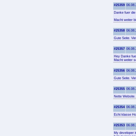
#25359
06.08.
Danke fuer die
Macht weiter b
#25358
06.08.
Gute Seite. Vi
#25357
06.08.
Hey Danke fuer
Macht weiter s
#25356
06.08.
Gute Seite. Vi
#25355
06.08.
Nette Website.
#25354
06.08.
Echt klasse Ho
#25353
06.08.
My developer i