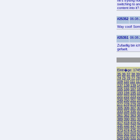
he's tryiong n
switching to an
content into it
#25352
06.08.
Way cool! Some 
#25351
06.08.
Zufaellig bin 
gefaelt.
Eintr�ge: 1745
35
36
37
38
39
74
75
76
77
78
109
110
111
11
137
138
139
1
165
166
167
1
193
194
195
1
221
222
223
2
249
250
251
2
277
278
279
2
305
306
307
3
333
334
335
3
361
362
363
3
389
390
391
3
417
418
419
4
445
446
447
4
473
474
475
4
501
502
503
5
529
530
531
5