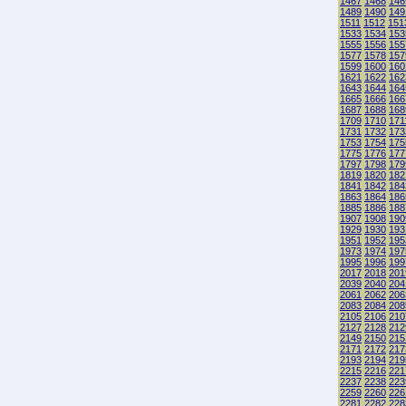
1467
1468
146
1489
1490
149
1511
1512
151
1533
1534
153
1555
1556
155
1577
1578
157
1599
1600
160
1621
1622
162
1643
1644
164
1665
1666
166
1687
1688
168
1709
1710
171
1731
1732
173
1753
1754
175
1775
1776
177
1797
1798
179
1819
1820
182
1841
1842
184
1863
1864
186
1885
1886
188
1907
1908
190
1929
1930
193
1951
1952
195
1973
1974
197
1995
1996
199
2017
2018
201
2039
2040
204
2061
2062
206
2083
2084
208
2105
2106
210
2127
2128
212
2149
2150
215
2171
2172
217
2193
2194
219
2215
2216
221
2237
2238
223
2259
2260
226
2281
2282
228