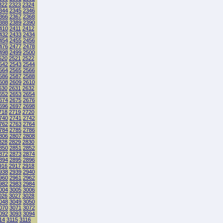
322
2323
2324
344
2345
2346
366
2367
2368
388
2389
2390
410
2411
2412
432
2433
2434
454
2455
2456
476
2477
2478
498
2499
2500
520
2521
2522
542
2543
2544
564
2565
2566
586
2587
2588
608
2609
2610
630
2631
2632
652
2653
2654
674
2675
2676
696
2697
2698
718
2719
2720
740
2741
2742
762
2763
2764
784
2785
2786
806
2807
2808
828
2829
2830
850
2851
2852
872
2873
2874
894
2895
2896
916
2917
2918
938
2939
2940
960
2961
2962
982
2983
2984
004
3005
3006
026
3027
3028
048
3049
3050
070
3071
3072
092
3093
3094
14
3115
3116