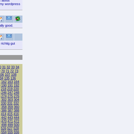
s about
ll my wordpress
ally good.
richtig gut
0
31
32
33
34
9
70
71
72
73
106
107
108
34
135
136
1
162
163
164
9
190
191
192
218
219
220
5
246
247
248
3
274
275
276
1
302
303
304
330
331
332
7
358
359
360
5
386
387
388
414
415
416
1
442
443
444
9
470
471
472
7
498
499
500
526
527
528
3
554
555
556