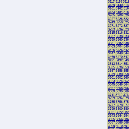
3117
3118
311
3139
3140
314
3161
3162
316
3183
3184
318
3205
3206
320
3227
3228
322
3249
3250
325
3271
3272
327
3293
3294
329
3315
3316
331
3337
3338
333
3359
3360
336
3381
3382
338
3403
3404
340
3425
3426
342
3447
3448
344
3469
3470
347
3491
3492
349
3513
3514
351
3535
3536
353
3557
3558
355
3579
3580
358
3601
3602
360
3623
3624
362
3645
3646
364
3667
3668
366
3689
3690
369
3711
3712
371
3733
3734
373
3755
3756
375
3777
3778
377
3799
3800
380
3821
3822
382
3843
3844
384
3865
3866
386
3887
3888
388
3909
3910
391