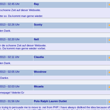
2013 - 02:45 Uhr
Ray
 schoene Zeit auf dieser Webseite.
itte so. Da kommt man gerne wieder.
2013 - 02:26 Uhr
Scotty
elen Dank.
2013 - 02:20 Uhr
Nell
 die schoene Zeit auf dieser Webseite.
o. Da kommt man gerne wieder vorbei.
2013 - 02:11 Uhr
Claudia
elen Dank.
2013 - 02:05 Uhr
Woodrow
 Danke.
2013 - 02:03 Uhr
Micaela
mepage! Vielerlei Gr
2013 - 01:56 Uhr
Polo Ralph Lauren Outlet
s trying to persuade me to move to .net from PHP. I have always disliked the idea because of