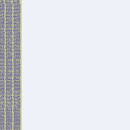
136
3137
3138
158
3159
3160
180
3181
3182
202
3203
3204
224
3225
3226
246
3247
3248
268
3269
3270
290
3291
3292
312
3313
3314
334
3335
3336
356
3357
3358
378
3379
3380
400
3401
3402
422
3423
3424
444
3445
3446
466
3467
3468
488
3489
3490
510
3511
3512
532
3533
3534
554
3555
3556
576
3577
3578
598
3599
3600
620
3621
3622
642
3643
3644
664
3665
3666
686
3687
3688
708
3709
3710
730
3731
3732
752
3753
3754
774
3775
3776
796
3797
3798
818
3819
3820
840
3841
3842
862
3863
3864
884
3885
3886
906
3907
3908
928
3929
3930