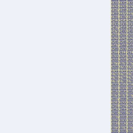
2303
2304
230
2325
2326
232
2347
2348
234
2369
2370
237
2391
2392
239
2413
2414
241
2435
2436
243
2457
2458
245
2479
2480
248
2501
2502
250
2523
2524
252
2545
2546
254
2567
2568
256
2589
2590
259
2611
2612
261
2633
2634
263
2655
2656
265
2677
2678
267
2699
2700
270
2721
2722
272
2743
2744
274
2765
2766
276
2787
2788
278
2809
2810
281
2831
2832
283
2853
2854
285
2875
2876
287
2897
2898
289
2919
2920
292
2941
2942
294
2963
2964
296
2985
2986
298
3007
3008
300
3029
3030
303
3051
3052
305
3073
3074
307
3095
3096
309