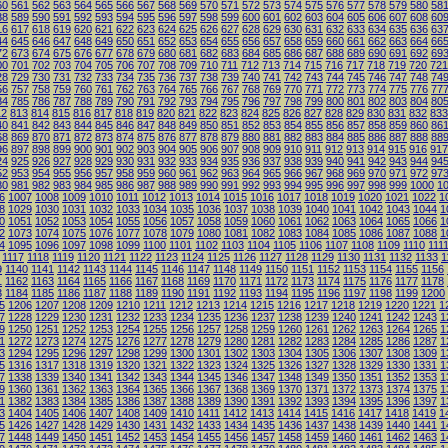
60
561
562
563
564
565
566
567
568
569
570
571
572
573
574
575
576
577
578
579
580
58
88
589
590
591
592
593
594
595
596
597
598
599
600
601
602
603
604
605
606
607
608
60
16
617
618
619
620
621
622
623
624
625
626
627
628
629
630
631
632
633
634
635
636
63
44
645
646
647
648
649
650
651
652
653
654
655
656
657
658
659
660
661
662
663
664
66
72
673
674
675
676
677
678
679
680
681
682
683
684
685
686
687
688
689
690
691
692
69
00
701
702
703
704
705
706
707
708
709
710
711
712
713
714
715
716
717
718
719
720
721
28
729
730
731
732
733
734
735
736
737
738
739
740
741
742
743
744
745
746
747
748
74
56
757
758
759
760
761
762
763
764
765
766
767
768
769
770
771
772
773
774
775
776
77
84
785
786
787
788
789
790
791
792
793
794
795
796
797
798
799
800
801
802
803
804
80
12
813
814
815
816
817
818
819
820
821
822
823
824
825
826
827
828
829
830
831
832
833
40
841
842
843
844
845
846
847
848
849
850
851
852
853
854
855
856
857
858
859
860
86
68
869
870
871
872
873
874
875
876
877
878
879
880
881
882
883
884
885
886
887
888
88
96
897
898
899
900
901
902
903
904
905
906
907
908
909
910
911
912
913
914
915
916
917
24
925
926
927
928
929
930
931
932
933
934
935
936
937
938
939
940
941
942
943
944
94
52
953
954
955
956
957
958
959
960
961
962
963
964
965
966
967
968
969
970
971
972
97
80
981
982
983
984
985
986
987
988
989
990
991
992
993
994
995
996
997
998
999
1000
1
6
1007
1008
1009
1010
1011
1012
1013
1014
1015
1016
1017
1018
1019
1020
1021
1022
1
8
1029
1030
1031
1032
1033
1034
1035
1036
1037
1038
1039
1040
1041
1042
1043
1044
1
0
1051
1052
1053
1054
1055
1056
1057
1058
1059
1060
1061
1062
1063
1064
1065
1066
1
2
1073
1074
1075
1076
1077
1078
1079
1080
1081
1082
1083
1084
1085
1086
1087
1088
1
4
1095
1096
1097
1098
1099
1100
1101
1102
1103
1104
1105
1106
1107
1108
1109
1110
111
1117
1118
1119
1120
1121
1122
1123
1124
1125
1126
1127
1128
1129
1130
1131
1132
1133
1
9
1140
1141
1142
1143
1144
1145
1146
1147
1148
1149
1150
1151
1152
1153
1154
1155
1156
1
1162
1163
1164
1165
1166
1167
1168
1169
1170
1171
1172
1173
1174
1175
1176
1177
1178
3
1184
1185
1186
1187
1188
1189
1190
1191
1192
1193
1194
1195
1196
1197
1198
1199
1200
5
1206
1207
1208
1209
1210
1211
1212
1213
1214
1215
1216
1217
1218
1219
1220
1221
1
7
1228
1229
1230
1231
1232
1233
1234
1235
1236
1237
1238
1239
1240
1241
1242
1243
1
9
1250
1251
1252
1253
1254
1255
1256
1257
1258
1259
1260
1261
1262
1263
1264
1265
1
1
1272
1273
1274
1275
1276
1277
1278
1279
1280
1281
1282
1283
1284
1285
1286
1287
1
3
1294
1295
1296
1297
1298
1299
1300
1301
1302
1303
1304
1305
1306
1307
1308
1309
1
5
1316
1317
1318
1319
1320
1321
1322
1323
1324
1325
1326
1327
1328
1329
1330
1331
1
7
1338
1339
1340
1341
1342
1343
1344
1345
1346
1347
1348
1349
1350
1351
1352
1353
1
9
1360
1361
1362
1363
1364
1365
1366
1367
1368
1369
1370
1371
1372
1373
1374
1375
1
1
1382
1383
1384
1385
1386
1387
1388
1389
1390
1391
1392
1393
1394
1395
1396
1397
1
3
1404
1405
1406
1407
1408
1409
1410
1411
1412
1413
1414
1415
1416
1417
1418
1419
1
5
1426
1427
1428
1429
1430
1431
1432
1433
1434
1435
1436
1437
1438
1439
1440
1441
1
7
1448
1449
1450
1451
1452
1453
1454
1455
1456
1457
1458
1459
1460
1461
1462
1463
1