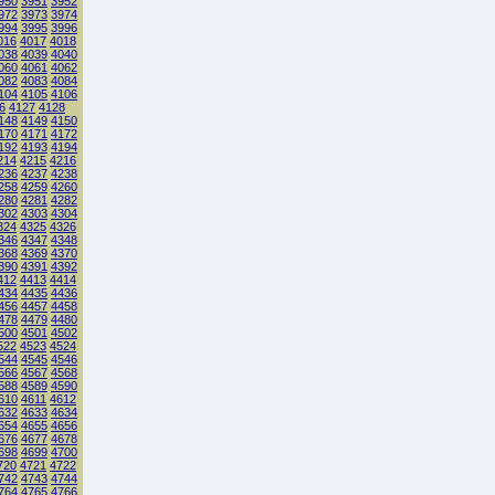
950
3951
3952
972
3973
3974
994
3995
3996
016
4017
4018
038
4039
4040
060
4061
4062
082
4083
4084
104
4105
4106
6
4127
4128
148
4149
4150
170
4171
4172
192
4193
4194
214
4215
4216
236
4237
4238
258
4259
4260
280
4281
4282
302
4303
4304
324
4325
4326
346
4347
4348
368
4369
4370
390
4391
4392
412
4413
4414
434
4435
4436
456
4457
4458
478
4479
4480
500
4501
4502
522
4523
4524
544
4545
4546
566
4567
4568
588
4589
4590
610
4611
4612
632
4633
4634
654
4655
4656
676
4677
4678
698
4699
4700
720
4721
4722
742
4743
4744
764
4765
4766