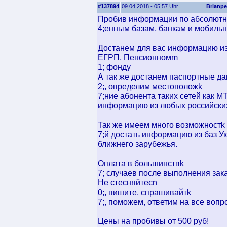
#137894
09.04.2018 - 05:57 Uhr
Brianp
Пробив информации по абсолютн
4;енным базам, банкам и мобиль
Достанем для вас информацию и
ЕГРП, Пенсионномm
1; фонду
А так же достанем паспортные д
2;, определим местоположk
7;ние абонента таких сетей как М
информацию из любых российских
Так же имеем много возможностk
7;й достать информацию из баз Ук
ближнего зарубежья.
Оплата в большинствk
7; случаев после выполнения зака
Не стесняйтесn
0;, пишите, спрашивайтk
7;, поможем, ответим на все вопр
Цены на пробивы от 500 руб!