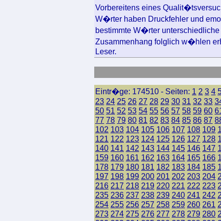
Vorbereitens eines Qualit�tsversuc
W�rter haben Druckfehler und emot
bestimmte W�rter unterschiedliche 
Zusammenhang folglich w�hlen erh
Leser.
Eintr�ge: 174510 - Seiten:
1
2
3
4
23
24
25
26
27
28
29
30
31
32
33
3
50
51
52
53
54
55
56
57
58
59
60
6
77
78
79
80
81
82
83
84
85
86
87
8
102
103
104
105
106
107
108
109
121
122
123
124
125
126
127
128
140
141
142
143
144
145
146
147
159
160
161
162
163
164
165
166
178
179
180
181
182
183
184
185
197
198
199
200
201
202
203
204
216
217
218
219
220
221
222
223
235
236
237
238
239
240
241
242
254
255
256
257
258
259
260
261
273
274
275
276
277
278
279
280