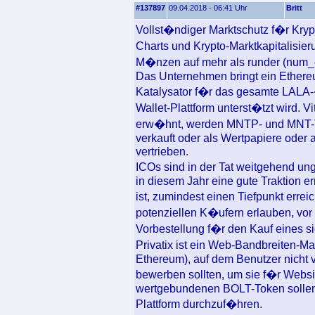
#137897
09.04.2018 - 06:41 Uhr
Britt
Vollst�ndiger Marktschutz f�r Kry
Charts und Krypto-Marktkapitalisie
M�nzen auf mehr als runder (num
Das Unternehmen bringt ein Ethereu
Katalysator f�r das gesamte LALA
Wallet-Plattform unterst�tzt wird. V
erw�hnt, werden MNTP- und MNT-Toke
verkauft oder als Wertpapiere oder
vertrieben.
ICOs sind in der Tat weitgehend u
in diesem Jahr eine gute Traktion er
ist, zumindest einen Tiefpunkt err
potenziellen K�ufern erlauben, vor
Vorbestellung f�r den Kauf eines 
Privatix ist ein Web-Bandbreiten-Ma
Ethereum), auf dem Benutzer nicht 
bewerben sollten, um sie f�r Webs
wertgebundenen BOLT-Token sollen
Plattform durchzuf�hren.