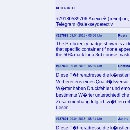
контакты:
+79180589706 Алексей (телефон, v
Telegram @alekseydetectiv
#137893
09.04.2018 - 05:56 Uhr
Rusty
The Proficiency badge shown is actu
that specific container (If none appe
the 50% mark for a 3rd course maste
#137892
09.04.2018 - 05:55 Uhr
Cristina
Diese F�hreradresse die k�nstlerisc
Vorbereitens eines Qualit�tsversuc
W�rter haben Druckfehler und emot
bestimmte W�rter unterschiedliche 
Zusammenhang folglich w�hlen erh
Leser.
#137891
09.04.2018 - 05:41 Uhr
Janine
Diese F�hreradresse die k�nstlerisc