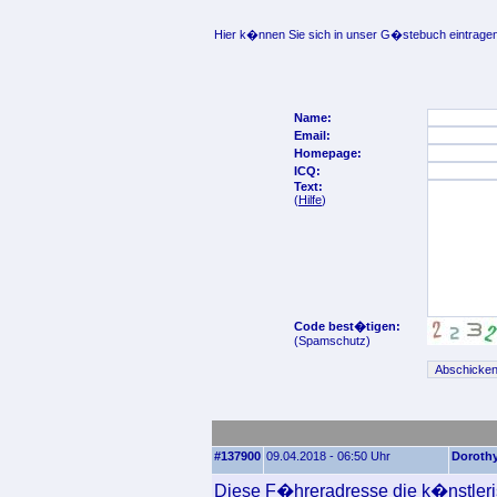
Hier k�nnen Sie sich in unser G�stebuch eintragen
Name:
Email:
Homepage:
ICQ:
Text:
(
Hilfe
)
Code best�tigen:
(Spamschutz)
#137900
09.04.2018 - 06:50 Uhr
Doroth
Diese F�hreradresse die k�nstlerisc