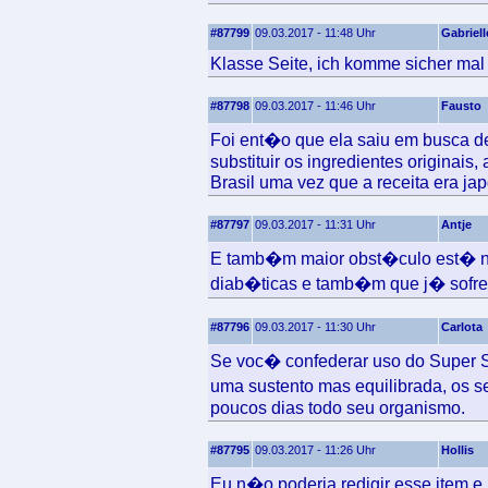
#87799
09.03.2017 - 11:48 Uhr
Gabriell
Klasse Seite, ich komme sicher mal 
#87798
09.03.2017 - 11:46 Uhr
Fausto
Foi ent�o que ela saiu em busca 
substituir os ingredientes originais, 
Brasil uma vez que a receita era ja
#87797
09.03.2017 - 11:31 Uhr
Antje
E tamb�m maior obst�culo est� n
diab�ticas e tamb�m que j� sofre
#87796
09.03.2017 - 11:30 Uhr
Carlota
Se voc� confederar uso do Super S
uma sustento mas equilibrada, os 
poucos dias todo seu organismo.
#87795
09.03.2017 - 11:26 Uhr
Hollis
Eu n�o poderia redigir esse item e 