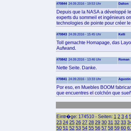
#70844
24.09.2016 - 19:53 Uhr
Dalton
Depuis que la NASA a développé le
experts du sommeil et ingénieurs on
technologies de pointe pour créer le 
#70843
24.09.2016 - 15:45 Uhr
Kelli
Toll gemachte Homapage, das Layout
Aufwand.
#70842
24.09.2016 - 13:46 Uhr
Roman
Nette Seite. Danke.
#70841
24.09.2016 - 13:33 Uhr
Agustin
Por eso, en Muebles BOOM fabricam
que encuentres el colchón que sue
Eintr�ge: 174510 - Seiten:
1
2
3
4
23
24
25
26
27
28
29
30
31
32
33
3
50
51
52
53
54
55
56
57
58
59
60
6