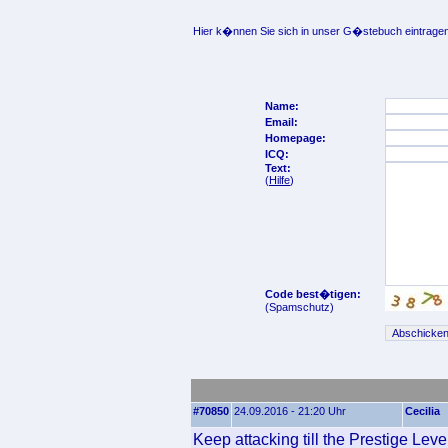
Hier k�nnen Sie sich in unser G�stebuch eintragen
Name:
Email:
Homepage:
ICQ:
Text:
(
Hilfe
)
Code best�tigen:
(Spamschutz)
#70850
24.09.2016 - 21:20 Uhr
Cecilia
Keep attacking till the Prestige Leve