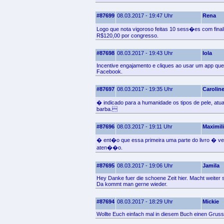
#87699
08.03.2017 - 19:47 Uhr
Rena
Logo que nota vigoroso feitas 10 sess�es com fina
R$120,00 por congresso.
#87698
08.03.2017 - 19:43 Uhr
Iola
Incentive engajamento e cliques ao usar um app qu
Facebook.
#87697
08.03.2017 - 19:35 Uhr
Carolin
� indicado para a humanidade os tipos de pele, at
barba.
#87696
08.03.2017 - 19:11 Uhr
Maximil
� ent�o que essa primeira uma parte do livro � ve
aten��o.
#87695
08.03.2017 - 19:06 Uhr
Jamila
Hey Danke fuer die schoene Zeit hier. Macht weiter 
Da kommt man gerne wieder.
#87694
08.03.2017 - 18:29 Uhr
Mickie
Wollte Euch einfach mal in diesem Buch einen Gruss 