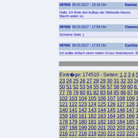
#87693
08.03.2017 - 18:18 Uhr
Damian
Hallo, Ich finde den Aufbau der Webseite klasse.
Macht weiter so.
#87692
08.03.2017 - 17:58 Uhr
Clarenc
Schoene Seite ;)
#87691
08.03.2017 - 17:53 Uhr
Cynthia
Ich wollte einfach einen netten Gruss hinterlassen. B
Eintr�ge: 174510 - Seiten:
1
2
3
4
23
24
25
26
27
28
29
30
31
32
33
3
50
51
52
53
54
55
56
57
58
59
60
6
77
78
79
80
81
82
83
84
85
86
87
8
102
103
104
105
106
107
108
109
121
122
123
124
125
126
127
128
140
141
142
143
144
145
146
147
159
160
161
162
163
164
165
166
178
179
180
181
182
183
184
185
197
198
199
200
201
202
203
204
216
217
218
219
220
221
222
223