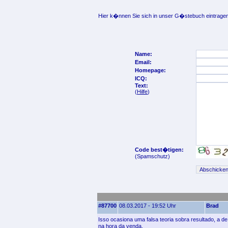
Hier k�nnen Sie sich in unser G�stebuch eintragen
Name:
Email:
Homepage:
ICQ:
Text:
(
Hilfe
)
Code best�tigen:
(Spamschutz)
#87700
08.03.2017 - 19:52 Uhr
Brad
Isso ocasiona uma falsa teoria sobra resultado, a
na hora da venda.