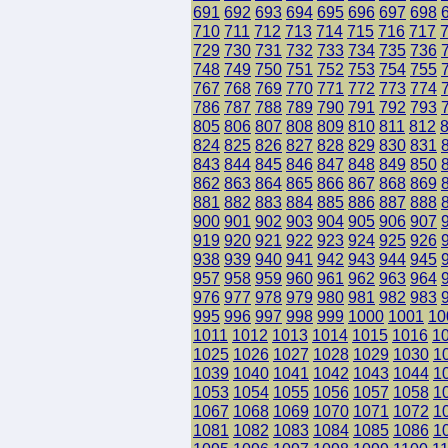
691
692
693
694
695
696
697
698
710
711
712
713
714
715
716
717
729
730
731
732
733
734
735
736
748
749
750
751
752
753
754
755
767
768
769
770
771
772
773
774
786
787
788
789
790
791
792
793
805
806
807
808
809
810
811
812
824
825
826
827
828
829
830
831
843
844
845
846
847
848
849
850
862
863
864
865
866
867
868
869
881
882
883
884
885
886
887
888
900
901
902
903
904
905
906
907
919
920
921
922
923
924
925
926
938
939
940
941
942
943
944
945
957
958
959
960
961
962
963
964
976
977
978
979
980
981
982
983
995
996
997
998
999
1000
1001
10
1011
1012
1013
1014
1015
1016
1
1025
1026
1027
1028
1029
1030
1
1039
1040
1041
1042
1043
1044
1
1053
1054
1055
1056
1057
1058
1
1067
1068
1069
1070
1071
1072
1
1081
1082
1083
1084
1085
1086
1