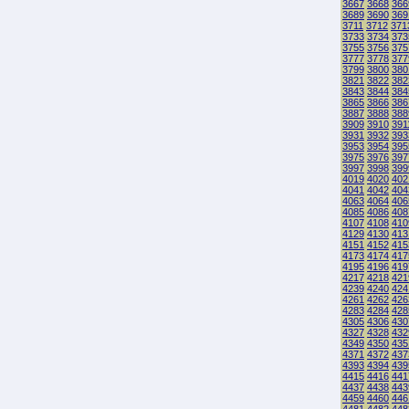
3667
3668
366
3689
3690
369
3711
3712
371
3733
3734
373
3755
3756
375
3777
3778
377
3799
3800
380
3821
3822
382
3843
3844
384
3865
3866
386
3887
3888
388
3909
3910
391
3931
3932
393
3953
3954
395
3975
3976
397
3997
3998
399
4019
4020
402
4041
4042
404
4063
4064
406
4085
4086
408
4107
4108
410
4129
4130
413
4151
4152
415
4173
4174
417
4195
4196
419
4217
4218
421
4239
4240
424
4261
4262
426
4283
4284
428
4305
4306
430
4327
4328
432
4349
4350
435
4371
4372
437
4393
4394
439
4415
4416
441
4437
4438
443
4459
4460
446