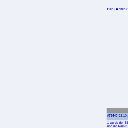
Hier k�nnen Si
#73440
29.10.
1 wurde der Sil
und die Ram rut