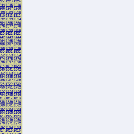
222
1223
1224
244
1245
1246
266
1267
1268
288
1289
1290
310
1311
1312
332
1333
1334
354
1355
1356
376
1377
1378
398
1399
1400
420
1421
1422
442
1443
1444
464
1465
1466
486
1487
1488
508
1509
1510
530
1531
1532
552
1553
1554
574
1575
1576
596
1597
1598
618
1619
1620
640
1641
1642
662
1663
1664
684
1685
1686
706
1707
1708
728
1729
1730
750
1751
1752
772
1773
1774
794
1795
1796
816
1817
1818
838
1839
1840
860
1861
1862
882
1883
1884
904
1905
1906
926
1927
1928
948
1949
1950
970
1971
1972
992
1993
1994
014
2015
2016