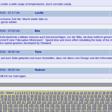
ent under a wide range of temperatures, but it corrodes easily.
2016 - 07:17 Uhr
Lucille
schoene Zeit hier. Macht weiter bitte so.
gerne wieder.
2016 - 07:03 Uhr
Bea
kehrsbehörde Leitlinien müssen auch berücksichtigen, vor der Bitte, ein Auto entfernt geno
ormel E eine \"disruptive Motorsport ' .Spend time and more effort rebuilding the body of the m
a five-speed gearbox developed by Hewland.
2016 - 06:56 Uhr
Terra
ch auf eure Seite gelandet und muss feststellen, dass mir diese vom Design und den Informatio
2016 - 06:55 Uhr
Hudson
llt ich nur mal sagen.
10 - Seiten:
1
2
3
4
5
6
7
8
9
10
11
12
13
14
15
16
17
18
19
20
21
22
23
24
25
26
27
28
29
3
40
41
42
43
44
45
46
47
48
49
50
51
52
53
54
55
56
57
58
59
60
61
62
63
64
65
66
67
68
6
79
80
81
82
83
84
85
86
87
88
89
90
91
92
93
94
95
96
97
98
99
100
101
102
103
104
105
2
113
114
115
116
117
118
119
120
121
122
123
124
125
126
127
128
129
130
131
132
133
1
40
141
142
143
144
145
146
147
148
149
150
151
152
153
154
155
156
157
158
159
160
16
68
169
170
171
172
173
174
175
176
177
178
179
180
181
182
183
184
185
186
187
188
18
96
197
198
199
200
201
202
203
204
205
206
207
208
209
210
211
212
213
214
215
216
217