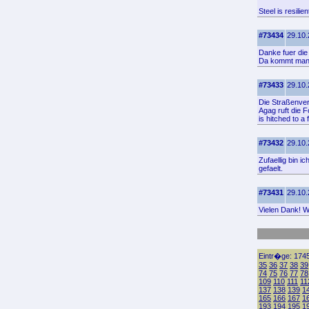
Steel is resili
#73434
29.10.
Danke fuer die 
Da kommt man 
#73433
29.10.
Die Straßenver
Agag ruft die F
is hitched to 
#73432
29.10.
Zufaellig bin i
gefaelt.
#73431
29.10.
Vielen Dank! Wo
Eintr�ge: 1745
35
36
37
38
39
74
75
76
77
78
109
110
111
11
137
138
139
1
165
166
167
1
193
194
195
1