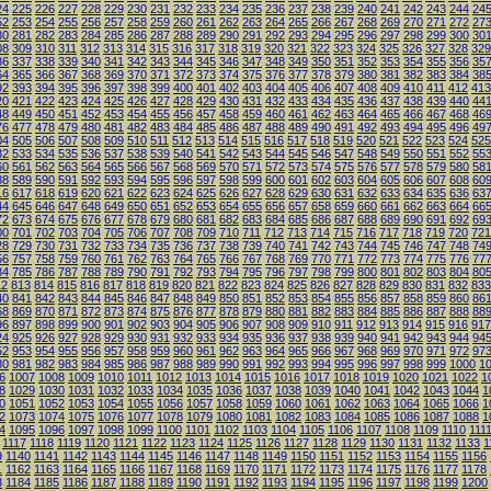
24
225
226
227
228
229
230
231
232
233
234
235
236
237
238
239
240
241
242
243
244
24
52
253
254
255
256
257
258
259
260
261
262
263
264
265
266
267
268
269
270
271
272
27
80
281
282
283
284
285
286
287
288
289
290
291
292
293
294
295
296
297
298
299
300
30
08
309
310
311
312
313
314
315
316
317
318
319
320
321
322
323
324
325
326
327
328
329
36
337
338
339
340
341
342
343
344
345
346
347
348
349
350
351
352
353
354
355
356
35
64
365
366
367
368
369
370
371
372
373
374
375
376
377
378
379
380
381
382
383
384
38
92
393
394
395
396
397
398
399
400
401
402
403
404
405
406
407
408
409
410
411
412
413
20
421
422
423
424
425
426
427
428
429
430
431
432
433
434
435
436
437
438
439
440
44
48
449
450
451
452
453
454
455
456
457
458
459
460
461
462
463
464
465
466
467
468
46
76
477
478
479
480
481
482
483
484
485
486
487
488
489
490
491
492
493
494
495
496
49
04
505
506
507
508
509
510
511
512
513
514
515
516
517
518
519
520
521
522
523
524
525
32
533
534
535
536
537
538
539
540
541
542
543
544
545
546
547
548
549
550
551
552
55
60
561
562
563
564
565
566
567
568
569
570
571
572
573
574
575
576
577
578
579
580
58
88
589
590
591
592
593
594
595
596
597
598
599
600
601
602
603
604
605
606
607
608
60
16
617
618
619
620
621
622
623
624
625
626
627
628
629
630
631
632
633
634
635
636
63
44
645
646
647
648
649
650
651
652
653
654
655
656
657
658
659
660
661
662
663
664
66
72
673
674
675
676
677
678
679
680
681
682
683
684
685
686
687
688
689
690
691
692
69
00
701
702
703
704
705
706
707
708
709
710
711
712
713
714
715
716
717
718
719
720
721
28
729
730
731
732
733
734
735
736
737
738
739
740
741
742
743
744
745
746
747
748
74
56
757
758
759
760
761
762
763
764
765
766
767
768
769
770
771
772
773
774
775
776
77
84
785
786
787
788
789
790
791
792
793
794
795
796
797
798
799
800
801
802
803
804
80
12
813
814
815
816
817
818
819
820
821
822
823
824
825
826
827
828
829
830
831
832
833
40
841
842
843
844
845
846
847
848
849
850
851
852
853
854
855
856
857
858
859
860
86
68
869
870
871
872
873
874
875
876
877
878
879
880
881
882
883
884
885
886
887
888
88
96
897
898
899
900
901
902
903
904
905
906
907
908
909
910
911
912
913
914
915
916
917
24
925
926
927
928
929
930
931
932
933
934
935
936
937
938
939
940
941
942
943
944
94
52
953
954
955
956
957
958
959
960
961
962
963
964
965
966
967
968
969
970
971
972
97
80
981
982
983
984
985
986
987
988
989
990
991
992
993
994
995
996
997
998
999
1000
1
6
1007
1008
1009
1010
1011
1012
1013
1014
1015
1016
1017
1018
1019
1020
1021
1022
1
8
1029
1030
1031
1032
1033
1034
1035
1036
1037
1038
1039
1040
1041
1042
1043
1044
1
0
1051
1052
1053
1054
1055
1056
1057
1058
1059
1060
1061
1062
1063
1064
1065
1066
1
2
1073
1074
1075
1076
1077
1078
1079
1080
1081
1082
1083
1084
1085
1086
1087
1088
1
4
1095
1096
1097
1098
1099
1100
1101
1102
1103
1104
1105
1106
1107
1108
1109
1110
111
1117
1118
1119
1120
1121
1122
1123
1124
1125
1126
1127
1128
1129
1130
1131
1132
1133
1
9
1140
1141
1142
1143
1144
1145
1146
1147
1148
1149
1150
1151
1152
1153
1154
1155
1156
1
1162
1163
1164
1165
1166
1167
1168
1169
1170
1171
1172
1173
1174
1175
1176
1177
1178
3
1184
1185
1186
1187
1188
1189
1190
1191
1192
1193
1194
1195
1196
1197
1198
1199
1200