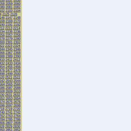
036
2037
2038
058
2059
2060
080
2081
2082
102
2103
2104
4
2125
2126
146
2147
2148
168
2169
2170
190
2191
2192
212
2213
2214
234
2235
2236
256
2257
2258
278
2279
2280
300
2301
2302
322
2323
2324
344
2345
2346
366
2367
2368
388
2389
2390
410
2411
2412
432
2433
2434
454
2455
2456
476
2477
2478
498
2499
2500
520
2521
2522
542
2543
2544
564
2565
2566
586
2587
2588
608
2609
2610
630
2631
2632
652
2653
2654
674
2675
2676
696
2697
2698
718
2719
2720
740
2741
2742
762
2763
2764
784
2785
2786
806
2807
2808
828
2829
2830
850
2851
2852