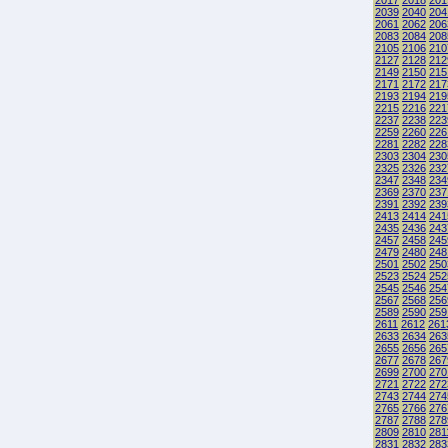
2017
2018
201
2039
2040
204
2061
2062
206
2083
2084
208
2105
2106
210
2127
2128
212
2149
2150
215
2171
2172
217
2193
2194
219
2215
2216
221
2237
2238
223
2259
2260
226
2281
2282
228
2303
2304
230
2325
2326
232
2347
2348
234
2369
2370
237
2391
2392
239
2413
2414
241
2435
2436
243
2457
2458
245
2479
2480
248
2501
2502
250
2523
2524
252
2545
2546
254
2567
2568
256
2589
2590
259
2611
2612
261
2633
2634
263
2655
2656
265
2677
2678
267
2699
2700
270
2721
2722
272
2743
2744
274
2765
2766
276
2787
2788
278
2809
2810
281
2831
2832
283