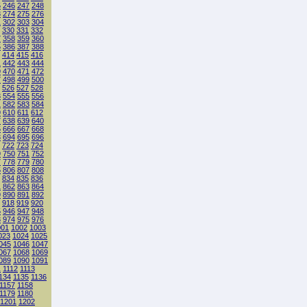
5
246
247
248
3
274
275
276
1
302
303
304
330
331
332
7
358
359
360
5
386
387
388
414
415
416
1
442
443
444
9
470
471
472
7
498
499
500
526
527
528
3
554
555
556
1
582
583
584
9
610
611
612
7
638
639
640
5
666
667
668
3
694
695
696
722
723
724
9
750
751
752
7
778
779
780
5
806
807
808
834
835
836
1
862
863
864
9
890
891
892
918
919
920
5
946
947
948
3
974
975
976
001
1002
1003
023
1024
1025
045
1046
1047
067
1068
1069
089
1090
1091
1
1112
1113
134
1135
1136
1157
1158
1179
1180
1201
1202