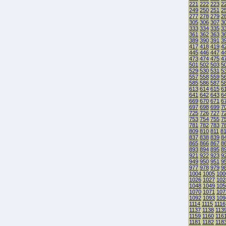
221
222
223
2
249
250
251
2
277
278
279
2
305
306
307
3
333
334
335
3
361
362
363
3
389
390
391
3
417
418
419
4
445
446
447
4
473
474
475
4
501
502
503
5
529
530
531
5
557
558
559
5
585
586
587
5
613
614
615
6
641
642
643
6
669
670
671
6
697
698
699
7
725
726
727
7
753
754
755
7
781
782
783
7
809
810
811
8
837
838
839
8
865
866
867
8
893
894
895
8
921
922
923
9
949
950
951
9
977
978
979
9
1004
1005
100
1026
1027
102
1048
1049
105
1070
1071
107
1092
1093
109
1114
1115
1116
1137
1138
113
1159
1160
116
1181
1182
118