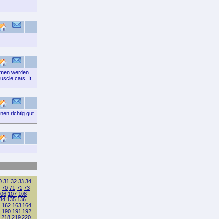
mmen werden .
uscle cars. It
nen richtig gut
0
31
32
33
34
9
70
71
72
73
106
107
108
34
135
136
1
162
163
164
9
190
191
192
218
219
220