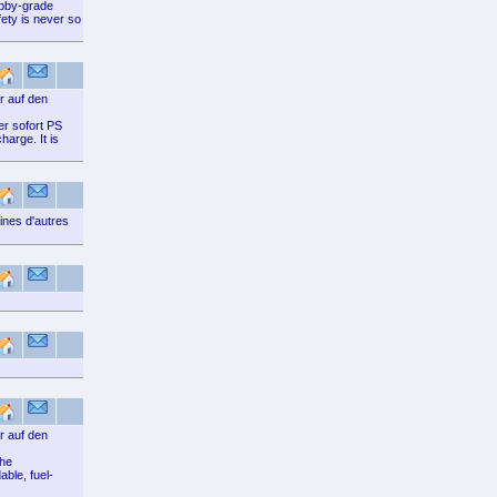
obby-grade
fety is never so
r auf den
er sofort PS
arge. It is
ines d'autres
r auf den
the
ble, fuel-