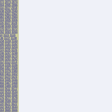
872
2873
2874
894
2895
2896
916
2917
2918
938
2939
2940
960
2961
2962
982
2983
2984
004
3005
3006
026
3027
3028
048
3049
3050
070
3071
3072
092
3093
3094
14
3115
3116
136
3137
3138
158
3159
3160
180
3181
3182
202
3203
3204
224
3225
3226
246
3247
3248
268
3269
3270
290
3291
3292
312
3313
3314
334
3335
3336
356
3357
3358
378
3379
3380
400
3401
3402
422
3423
3424
444
3445
3446
466
3467
3468
488
3489
3490
510
3511
3512
532
3533
3534
554
3555
3556
576
3577
3578
598
3599
3600
620
3621
3622
642
3643
3644
664
3665
3666