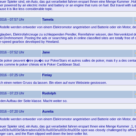
euer Spieler sind, ein Auto, das gut verarbeitet fahren erspart Ihnen eine Menge Kummer .H
er powered by an electric motor and battery or an engine that runs on fuel. But travel with sa
se it is like less considerable topic.
2016 - 07:57 Uhr
Tamela
delle werden entweder von einem Elektromotor angetrieben und Batterie oder ein Motor, de
glauben, Elektrofahrzeuge zu schleppenden Pendler, Rennfahrer wissen, den Nervenkitzel d
rehmoment .Posting the ads or searching ads in online classified sites are totally free of ch
ive-speed gearbox developed by Hewland.
2016 - 07:52 Uhr
Jane
de poker peuvent �tre jou�s sur PokerStars et autres salles de poker, mais il y a des centa
es comme le poker chinois et le Poker Caribbean Stud.
2016 - 07:25 Uhr
Finlay
fach einen netten Gruss da lassen. Bin eben auf eure Websiete gestossen.
2016 - 07:23 Uhr
Rudolph
e den Aufbau der Seite klasse. Macht weiter so.
2016 - 07:20 Uhr
Aurelia
delle werden entweder von einem Elektromotor angetrieben und Batterie oder ein Motor, de
euer Spieler sind, ein Auto, das gut verarbeitet fahren erspart Ihnen eine Menge Kummer .1, 
u003ci\u003eSilverados\u003c/i\u003e\u003c/b\u003e spot was closely challenged by afforda
nger cars, and the Ram slipped well down the best-seller list.