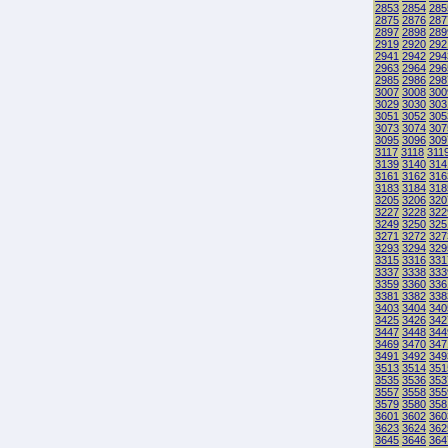
2853
2854
285
2875
2876
287
2897
2898
289
2919
2920
292
2941
2942
294
2963
2964
296
2985
2986
298
3007
3008
300
3029
3030
303
3051
3052
305
3073
3074
307
3095
3096
309
3117
3118
311
3139
3140
314
3161
3162
316
3183
3184
318
3205
3206
320
3227
3228
322
3249
3250
325
3271
3272
327
3293
3294
329
3315
3316
331
3337
3338
333
3359
3360
336
3381
3382
338
3403
3404
340
3425
3426
342
3447
3448
344
3469
3470
347
3491
3492
349
3513
3514
351
3535
3536
353
3557
3558
355
3579
3580
358
3601
3602
360
3623
3624
362
3645
3646
364