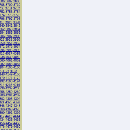
686
3687
3688
708
3709
3710
730
3731
3732
752
3753
3754
774
3775
3776
796
3797
3798
818
3819
3820
840
3841
3842
862
3863
3864
884
3885
3886
906
3907
3908
928
3929
3930
950
3951
3952
972
3973
3974
994
3995
3996
016
4017
4018
038
4039
4040
060
4061
4062
082
4083
4084
104
4105
4106
6
4127
4128
148
4149
4150
170
4171
4172
192
4193
4194
214
4215
4216
236
4237
4238
258
4259
4260
280
4281
4282
302
4303
4304
324
4325
4326
346
4347
4348
368
4369
4370
390
4391
4392
412
4413
4414
434
4435
4436
456
4457
4458
478
4479
4480