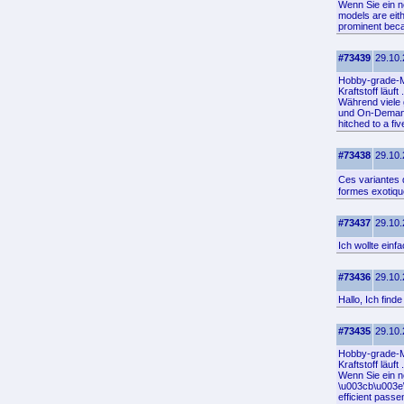
Wenn Sie ein n
models are eith
prominent becau
#73439
29.10.
Hobby-grade-Mo
Kraftstoff läuft .
Während viele 
und On-Demand-D
hitched to a f
#73438
29.10.
Ces variantes 
formes exotiqu
#73437
29.10.
Ich wollte ein
#73436
29.10.
Hallo, Ich find
#73435
29.10.
Hobby-grade-Mo
Kraftstoff läuft .
Wenn Sie ein n
\u003cb\u003e\
efficient passe