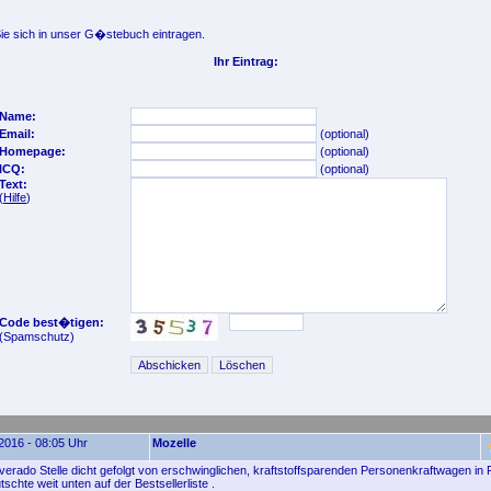
e sich in unser G�stebuch eintragen.
Ihr Eintrag:
Name:
Email:
(optional)
Homepage:
(optional)
ICQ:
(optional)
Text:
(
Hilfe
)
Code best�tigen:
(Spamschutz)
2016 - 08:05 Uhr
Mozelle
verado Stelle dicht gefolgt von erschwinglichen, kraftstoffsparenden Personenkraftwagen in F
schte weit unten auf der Bestsellerliste .