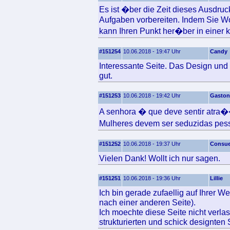
Es ist �ber die Zeit dieses Ausdru
Aufgaben vorbereiten. Indem Sie Wo
kann Ihren Punkt her�ber in einer kl
#151254
10.06.2018 - 19:47 Uhr
Candy
Interessante Seite. Das Design und 
gut.
#151253
10.06.2018 - 19:42 Uhr
Gaston
A senhora � que deve sentir atr
Mulheres devem ser seduzidas pe
#151252
10.06.2018 - 19:37 Uhr
Consue
Vielen Dank! Wollt ich nur sagen.
#151251
10.06.2018 - 19:36 Uhr
Lillie
Ich bin gerade zufaellig auf Ihrer W
nach einer anderen Seite).
Ich moechte diese Seite nicht verla
strukturierten und schick designten 