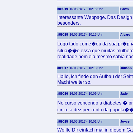
#89019
16.03.2017 - 10:18 Uhr
Fawn
Interessante Webpage. Das Design u
besonders.
#89018
16.03.2017 - 10:15 Uhr
Alvaro
Logo tudo come�ou da sua pr�pria
situa��o essa que muitas mulher
realidade nem ela mesmo sabia naq
#89017
16.03.2017 - 10:13 Uhr
Juliann
Hallo, Ich finde den Aufbau der Seit
Macht weiter so.
#89016
16.03.2017 - 10:09 Uhr
Jade
No curso vencendo a diabetes � pr
cinco a dez per cento da popula�
#89015
16.03.2017 - 10:01 Uhr
Joyce
Wollte Dir einfach mal in diesem Ga