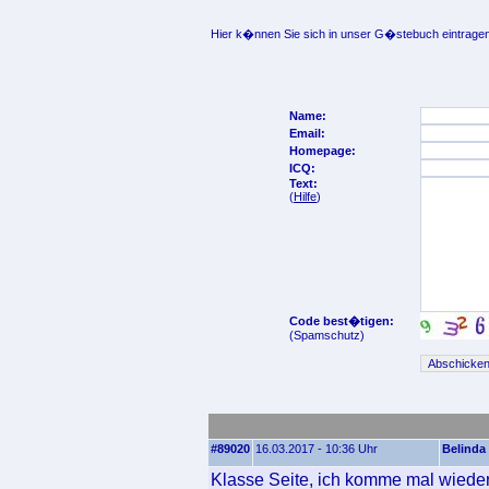
Hier k�nnen Sie sich in unser G�stebuch eintragen
Name:
Email:
Homepage:
ICQ:
Text:
(
Hilfe
)
Code best�tigen:
(Spamschutz)
#89020
16.03.2017 - 10:36 Uhr
Belinda
Klasse Seite, ich komme mal wieder