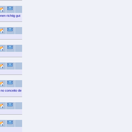
nen richtig gut
no conceito de