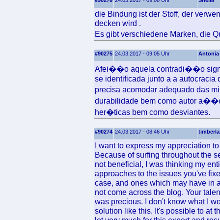
#90276
24.03.2017 - 09:08 Uhr
Shelia
die Bindung ist der Stoff, der verw
decken wird .
Es gibt verschiedene Marken, die Q
#90275
24.03.2017 - 09:05 Uhr
Antonia
Afei��o aquela contradi��o signif
se identificada junto a a autocracia
precisa acomodar adequado das mi
durabilidade bem como autor a��o,
her�ticas bem como desviantes.
#90274
24.03.2017 - 08:46 Uhr
timberla
I want to express my appreciation to t
Because of surfing throughout the 
not beneficial, I was thinking my ent
approaches to the issues you've fixed 
case, and ones which may have in a
not come across the blog. Your tale
was precious. I don't know what I wo
solution like this. It's possible to a