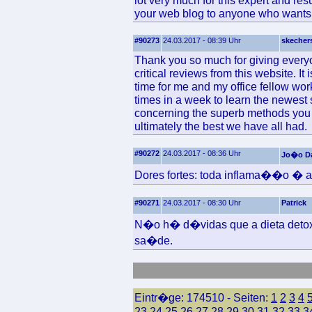
lot very much for this expert and resu
your web blog to anyone who wants
#90273
24.03.2017 - 08:39 Uhr
skechers
Thank you so much for giving everyo
critical reviews from this website. It
time for me and my office fellow wo
times in a week to learn the newest st
concerning the superb methods you gi
ultimately the best we have all had.
#90272
24.03.2017 - 08:36 Uhr
Jo�o Da
Dores fortes: toda inflama��o � 
#90271
24.03.2017 - 08:30 Uhr
Patrick
N�o h� d�vidas que a dieta detox 
sa�de.
Eintr�ge: 174510 - Seiten:
1
2
3
4
23
24
25
26
27
28
29
30
31
32
33
3