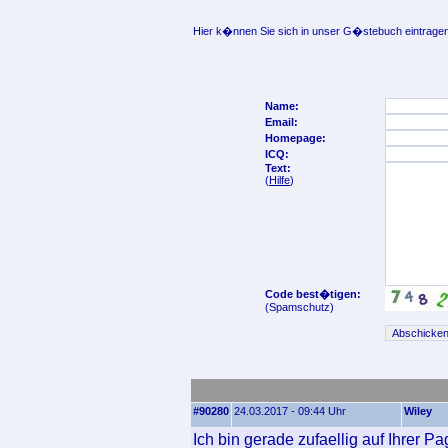
Hier k�nnen Sie sich in unser G�stebuch eintragen
Name:
Email:
Homepage:
ICQ:
Text:
(
Hilfe
)
Code best�tigen:
(Spamschutz)
#90280
24.03.2017 - 09:44 Uhr
Wiley
Ich bin gerade zufaellig auf Ihrer P