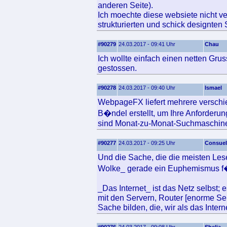
anderen Seite).
Ich moechte diese websiete nicht ve
strukturierten und schick designten 
#90279
24.03.2017 - 09:41 Uhr
Chau
Ich wollte einfach einen netten Grus
gestossen.
#90278
24.03.2017 - 09:40 Uhr
Ismael
WebpageFX liefert mehrere versch
B�ndel erstellt, um Ihre Anforderu
sind Monat-zu-Monat-Suchmaschinen
#90277
24.03.2017 - 09:25 Uhr
Consue
Und die Sache, die die meisten Leser
Wolke_ gerade ein Euphemismus f�r 
_Das Internet_ ist das Netz selbst; es
mit den Servern, Router [enorme Se
Sache bilden, die, wir als das Inter