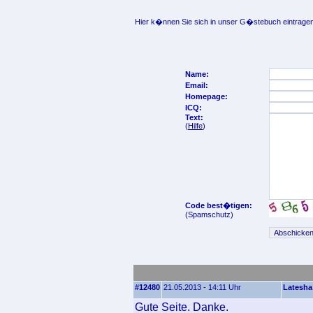
Hier k�nnen Sie sich in unser G�stebuch eintragen
Name:
Email:
Homepage:
ICQ:
Text:
(
Hilfe
)
Code best�tigen:
(Spamschutz)
#12480
21.05.2013 - 14:11 Uhr
Latesha
Gute Seite. Danke.