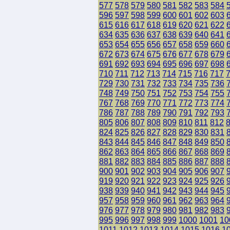
577
578
579
580
581
582
583
584
596
597
598
599
600
601
602
603
615
616
617
618
619
620
621
622
634
635
636
637
638
639
640
641
653
654
655
656
657
658
659
660
672
673
674
675
676
677
678
679
691
692
693
694
695
696
697
698
710
711
712
713
714
715
716
717
729
730
731
732
733
734
735
736
748
749
750
751
752
753
754
755
767
768
769
770
771
772
773
774
786
787
788
789
790
791
792
793
805
806
807
808
809
810
811
812
824
825
826
827
828
829
830
831
843
844
845
846
847
848
849
850
862
863
864
865
866
867
868
869
881
882
883
884
885
886
887
888
900
901
902
903
904
905
906
907
919
920
921
922
923
924
925
926
938
939
940
941
942
943
944
945
957
958
959
960
961
962
963
964
976
977
978
979
980
981
982
983
995
996
997
998
999
1000
1001
10
1011
1012
1013
1014
1015
1016
1