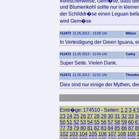
Ironischerweise, Gem�se, dass die
und Blumenkohl sollte nur in klei
der Schilddr�se einen Leguan bef
wird Gem�se
#12473
21.05.2013 - 13:58 Uhr
Milton
In Verteidigung der Green Iguana, 
#12472
21.05.2013 - 12:54 Uhr
Cathy
Super Seite. Vielen Dank.
#12471
21.05.2013 - 12:51 Uhr
Theodo
Dies sind nur einige der Mythen, 
Eintr�ge: 174510 - Seiten:
1
2
3
4
23
24
25
26
27
28
29
30
31
32
33
3
50
51
52
53
54
55
56
57
58
59
60
6
77
78
79
80
81
82
83
84
85
86
87
8
102
103
104
105
106
107
108
109