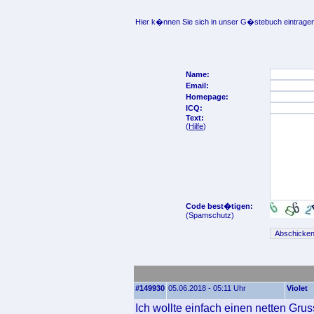
Hier k�nnen Sie sich in unser G�stebuch eintragen
Name:
Email:
Homepage:
ICQ:
Text:
(
Hilfe
)
Code best�tigen:
(Spamschutz)
#149930
05.06.2018 - 05:11 Uhr
Violet
Ich wollte einfach einen netten Gru