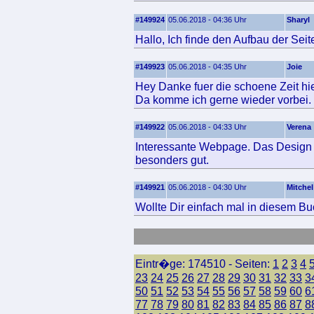
#149924
05.06.2018 - 04:36 Uhr
Sharyl
Hallo, Ich finde den Aufbau der Seit
#149923
05.06.2018 - 04:35 Uhr
Joie
Hey Danke fuer die schoene Zeit hie
Da komme ich gerne wieder vorbei.
#149922
05.06.2018 - 04:33 Uhr
Verena
Interessante Webpage. Das Design u
besonders gut.
#149921
05.06.2018 - 04:30 Uhr
Mitchel
Wollte Dir einfach mal in diesem Bu
Eintr�ge: 174510 - Seiten:
1
2
3
4
23
24
25
26
27
28
29
30
31
32
33
3
50
51
52
53
54
55
56
57
58
59
60
6
77
78
79
80
81
82
83
84
85
86
87
8