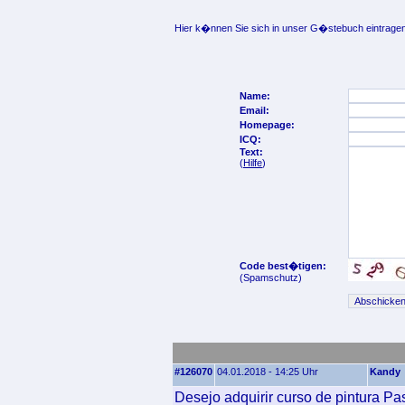
Hier k�nnen Sie sich in unser G�stebuch eintragen
Name:
Email:
Homepage:
ICQ:
Text:
(
Hilfe
)
Code best�tigen:
(Spamschutz)
#126070
04.01.2018 - 14:25 Uhr
Kandy
Desejo adquirir curso de pintura P