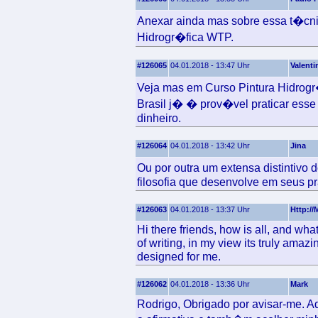
Anexar ainda mas sobre essa t�cnic
Hidrogr�fica WTP.
#126065
04.01.2018 - 13:47 Uhr
Valenti
Veja mas em Curso Pintura Hidro
Brasil j� � prov�vel praticar esse
dinheiro.
#126064
04.01.2018 - 13:42 Uhr
Jina
Ou por outra um extensa distintiv
filosofia que desenvolve em seus pr
#126063
04.01.2018 - 13:37 Uhr
Http://
Hi there friends, how is all, and what
of writing, in my view its truly amazi
designed for me.
#126062
04.01.2018 - 13:36 Uhr
Mark
Rodrigo, Obrigado por avisar-me. 