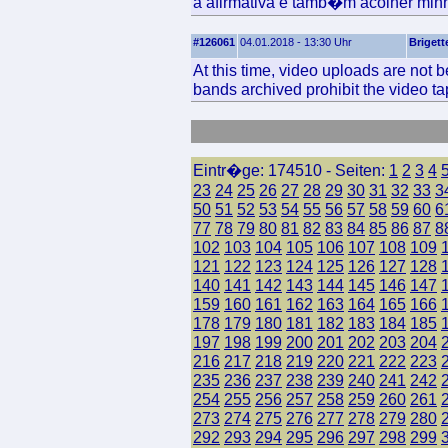
a afirmativa e tamb�m acolher mi
#126061
04.01.2018 - 13:30 Uhr
Brigett
At this time, video uploads are not
bands archived prohibit the video ta
Eintr�ge: 174510 - Seiten:
1
2
3
4
23
24
25
26
27
28
29
30
31
32
33
3
50
51
52
53
54
55
56
57
58
59
60
6
77
78
79
80
81
82
83
84
85
86
87
8
102
103
104
105
106
107
108
109
121
122
123
124
125
126
127
128
140
141
142
143
144
145
146
147
159
160
161
162
163
164
165
166
178
179
180
181
182
183
184
185
197
198
199
200
201
202
203
204
216
217
218
219
220
221
222
223
235
236
237
238
239
240
241
242
254
255
256
257
258
259
260
261
273
274
275
276
277
278
279
280
292
293
294
295
296
297
298
299