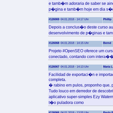
e tamb�m adoraria de saber se ain
p�gina e tamb�m hoje em dia s�o
#126069
04.01.2018 - 14:17 Uhr
Phillip
Depois a conclus�o deste curso au
desenvolvimento de p�ginas e tam
#126068
04.01.2018 - 14:15 Uhr
Bernd
Projeto #OpenSEO oferece um cur
conectado, contando com intera��
#126067
04.01.2018 - 14:13 Uhr
Maria L
Facilidad de exportaci�n e importac
completa.
� rabino em pulos, proponho que, 
Tudo louco em derredor de descobr
aplicativo super-simples Ezy Water
t�o puladora como
#126066
04.01.2018 - 13:55 Uhr
Paulo P