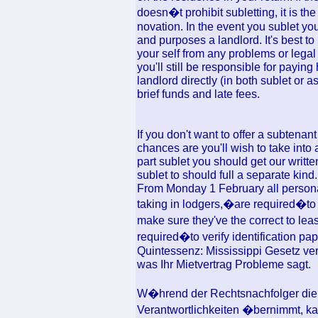
doesn�t prohibit subletting, it is th
novation. In the event you sublet your
and purposes a landlord. It's best to 
your self from any problems or legal 
you'll still be responsible for paying
landlord directly (in both sublet or
brief funds and late fees.
If you don't want to offer a subtenan
chances are you'll wish to take into 
part sublet you should get our writt
sublet to should full a separate kind.
From Monday 1 February all personal
taking in lodgers,�are required�to
make sure they've the correct to le
required�to verify identification pa
Quintessenz: Mississippi Gesetz verb
was Ihr Mietvertrag Probleme sagt.
W�hrend der Rechtsnachfolger die
Verantwortlichkeiten �bernimmt, ka