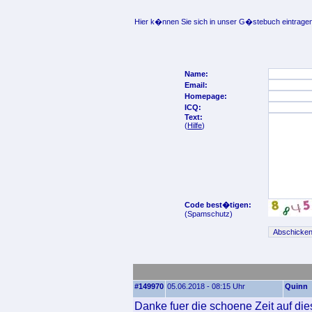
Hier k�nnen Sie sich in unser G�stebuch eintragen
Name:
Email:
Homepage:
ICQ:
Text:
(
Hilfe
)
Code best�tigen:
(Spamschutz)
#149970
05.06.2018 - 08:15 Uhr
Quinn
Danke fuer die schoene Zeit auf die