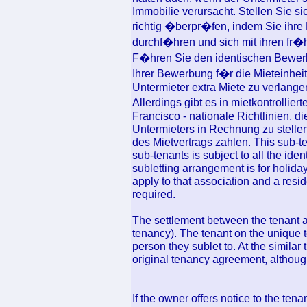
Immobilie verursacht. Stellen Sie si
richtig �berpr�fen, indem Sie ihr
durchf�hren und sich mit ihren fr�
F�hren Sie den identischen Bewerb
Ihrer Bewerbung f�r die Mieteinheit 
Untermieter extra Miete zu verlange
Allerdings gibt es in mietkontrolli
Francisco - nationale Richtlinien, di
Untermieters in Rechnung zu stelle
des Mietvertrags zahlen. This sub-
sub-tenants is subject to all the ide
subletting arrangement is for holid
apply to that association and a resi
required.
The settlement between the tenant an
tenancy). The tenant on the unique te
person they sublet to. At the similar
original tenancy agreement, althoug
If the owner offers notice to the ten