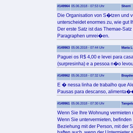
#149964
05.06.2018 - 07:53 Uhr
Sherri
Die Organisation von S�tzen und v
unterscheidet enormes zu, wie gut 
Der erste Satz ist das Themae-Sat
Paragraphen umrei�en.
#149963
05.06.2018 - 07:44 Uhr
Maria L
Paguei os R$ 4,00 e levei para casa
(surpresinha) e a pessoa n�o levou
#149962
05.06.2018 - 07:32 Uhr
Brayde
E � nessa linha de trabalho que Al
Pausas para descanso, alimenta��
#149961
05.06.2018 - 07:30 Uhr
Tangel
Wenn Sie Ihre Wohnung vermieten
Wenn Sie untervermieten, befinden 
Beziehung mit der Person, mit der 
haften auch, wenn der Untermieter s