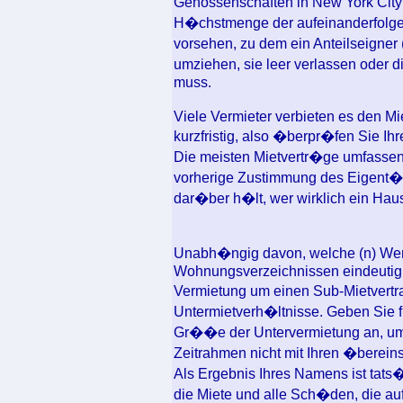
Genossenschaften in New York Cit
H�chstmenge der aufeinanderfolge
vorsehen, zu dem ein Anteilseigner
umziehen, sie leer verlassen oder 
muss.
Viele Vermieter verbieten es den M
kurzfristig, also �berpr�fen Sie Ihr
Die meisten Mietvertr�ge umfassen
vorherige Zustimmung des Eigent�m
dar�ber h�lt, wer wirklich ein Haus
Unabh�ngig davon, welche (n) Werb
Wohnungsverzeichnissen eindeutig 
Vermietung um einen Sub-Mietvertra
Untermietverh�ltnisse. Geben Sie f
Gr��e der Untervermietung an, um
Zeitrahmen nicht mit Ihren �berein
Als Ergebnis Ihres Namens ist tats�
die Miete und alle Sch�den, die auft