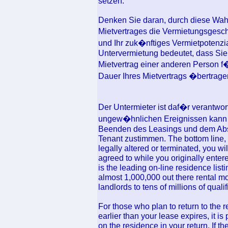
setzen.
Denken Sie daran, durch diese Wahl
Mietvertrages die Vermietungsgesch
und Ihr zuk�nftiges Vermietpotenzia
Untervermietung bedeutet, dass Sie
Mietvertrag einer anderen Person 
Dauer Ihres Mietvertrags �bertrage
Der Untermieter ist daf�r verantwortl
ungew�hnlichen Ereignissen kann 
Beenden des Leasings und dem Abs
Tenant zustimmen. The bottom line, a
legally altered or terminated, you wi
agreed to while you originally entere
is the leading on-line residence list
almost 1,000,000 out there rental m
landlords to tens of millions of quali
For those who plan to return to the r
earlier than your lease expires, it i
on the residence in your return. If th