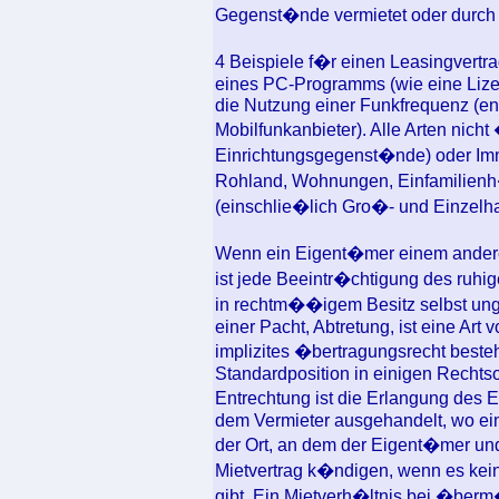
Gegenst�nde vermietet oder durch
4 Beispiele f�r einen Leasingvertr
eines PC-Programms (wie eine Lize
die Nutzung einer Funkfrequenz (en
Mobilfunkanbieter). Alle Arten nicht
Einrichtungsgegenst�nde) oder Imm
Rohland, Wohnungen, Einfamilien
(einschlie�lich Gro�- und Einzelh
Wenn ein Eigent�mer einem anderen
ist jede Beeintr�chtigung des ruh
in rechtm��igem Besitz selbst unge
einer Pacht, Abtretung, ist eine Art 
implizites �bertragungsrecht beste
Standardposition in einigen Rechts
Entrechtung ist die Erlangung des 
dem Vermieter ausgehandelt, wo ein 
der Ort, an dem der Eigent�mer und
Mietvertrag k�ndigen, wenn es kein
gibt. Ein Mietverh�ltnis bei �berm