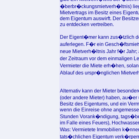
�berbr�ckungsmietverh�ltnis) liegt
Mietvertrags im Besitz eines Eigent
dem Eigentum auswirft. Der Besitze
zu entdecken vertreiben.
Der Eigent�mer kann zus�tzlich de
auferlegen. F�r ein Gesch�ftsmietv
neue Mietverh�ltnis Jahr f�r Jahr; a
der Zeitraum vor dem einmaligen Le
Vermieter die Miete erh�hen, solan
Ablauf des urspr�nglichen Mietverh�
Alternativ kann der Mieter besonder
(oder andere Mieter) haben, au�er u
Besitz des Eigentums, und ein Vermi
wenn die Einreise ohne angemessene
Stunden Vorank�ndigung, tags�ber, 
im Falle eines Feuers), Hochwasser 
Was: Vermietete Immobilien k�nnen 
tats�chlichen Eigentum verk�rper