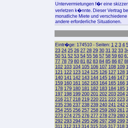
Untervermietungen f�r eine skizzen
verletzen k�nnte. Dieser Vertrag be
monatliche Miete und verschiedene
andere erforderliche Situationen.
Eintr�ge: 174510 - Seiten:
1
2
3
4
23
24
25
26
27
28
29
30
31
32
33
3
50
51
52
53
54
55
56
57
58
59
60
6
77
78
79
80
81
82
83
84
85
86
87
8
102
103
104
105
106
107
108
109
121
122
123
124
125
126
127
128
140
141
142
143
144
145
146
147
159
160
161
162
163
164
165
166
178
179
180
181
182
183
184
185
197
198
199
200
201
202
203
204
216
217
218
219
220
221
222
223
235
236
237
238
239
240
241
242
254
255
256
257
258
259
260
261
273
274
275
276
277
278
279
280
292
293
294
295
296
297
298
299
311
312
313
314
315
316
317
318