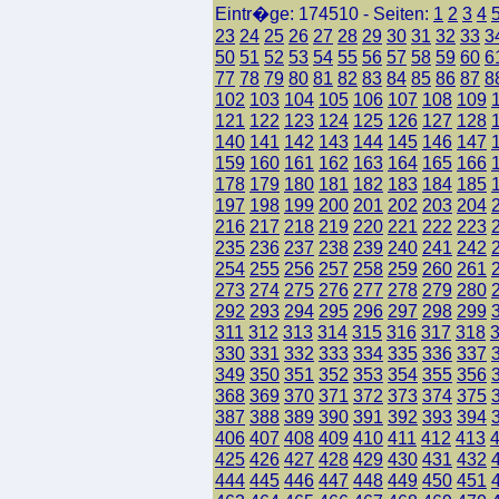
Eintr�ge: 174510 - Seiten:
1
2
3
4
23
24
25
26
27
28
29
30
31
32
33
3
50
51
52
53
54
55
56
57
58
59
60
6
77
78
79
80
81
82
83
84
85
86
87
8
102
103
104
105
106
107
108
109
121
122
123
124
125
126
127
128
140
141
142
143
144
145
146
147
159
160
161
162
163
164
165
166
178
179
180
181
182
183
184
185
197
198
199
200
201
202
203
204
216
217
218
219
220
221
222
223
235
236
237
238
239
240
241
242
254
255
256
257
258
259
260
261
273
274
275
276
277
278
279
280
292
293
294
295
296
297
298
299
311
312
313
314
315
316
317
318
330
331
332
333
334
335
336
337
349
350
351
352
353
354
355
356
368
369
370
371
372
373
374
375
387
388
389
390
391
392
393
394
406
407
408
409
410
411
412
413
425
426
427
428
429
430
431
432
444
445
446
447
448
449
450
451