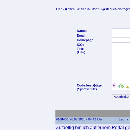
Hier k�nnen Sie sich in unser G�stebuch eintragen
Name:
Email:
Homepage:
ICQ:
Text:
(
Hilfe
)
Code best�tigen:
(Spamschutz)
#168400
28.07.2018 - 04:42 Uhr
Launa
Zufaellig bin ich auf eurem Portal g