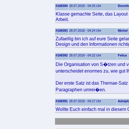
#168394
28.07.2018 - 04:25 Uhr
Doroth
Klasse gemachte Seite, das Layout g
Arbeit.
#168393
28.07.2018 - 04:24 Uhr
Michel
Zufaellig bin ich auf eure Seite ge
Design und den Informationen richtig
#168392
28.07.2018 - 04:22 Uhr
Felica
Die Organisation von S�tzen und v
unterscheidet enormes zu, wie gut 
Der erste Satz ist das Themae-Sat
Paragraphen umrei�en.
#168391
28.07.2018 - 04:17 Uhr
Adolph
Wollte Euch einfach mal in diesem 