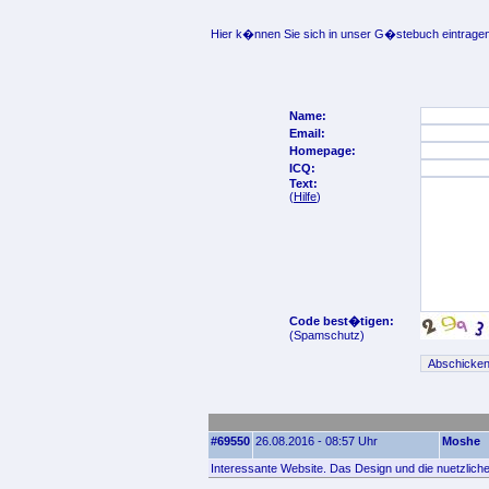
Hier k�nnen Sie sich in unser G�stebuch eintragen
Name:
Email:
Homepage:
ICQ:
Text:
(
Hilfe
)
Code best�tigen:
(Spamschutz)
#69550
26.08.2016 - 08:57 Uhr
Moshe
Interessante Website. Das Design und die nuetzliche