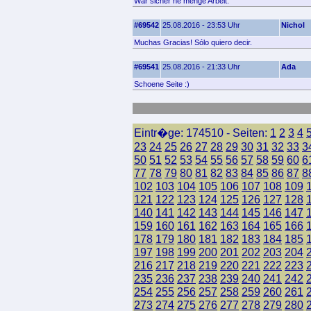
War sicher ne menge Arbeit.
#69542
25.08.2016 - 23:53 Uhr
Nichol
Muchas Gracias! Sólo quiero decir.
#69541
25.08.2016 - 21:33 Uhr
Ada
Schoene Seite :)
Eintr�ge: 174510 - Seiten:
1
2
3
4
23
24
25
26
27
28
29
30
31
32
33
3
50
51
52
53
54
55
56
57
58
59
60
6
77
78
79
80
81
82
83
84
85
86
87
8
102
103
104
105
106
107
108
109
121
122
123
124
125
126
127
128
140
141
142
143
144
145
146
147
159
160
161
162
163
164
165
166
178
179
180
181
182
183
184
185
197
198
199
200
201
202
203
204
216
217
218
219
220
221
222
223
235
236
237
238
239
240
241
242
254
255
256
257
258
259
260
261
273
274
275
276
277
278
279
280