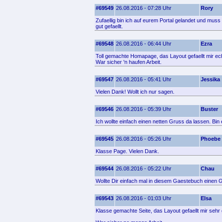
#69549
26.08.2016 - 07:28 Uhr
Rory
Zufaellig bin ich auf eurem Portal gelandet und muss
gut gefaellt.
#69548
26.08.2016 - 06:44 Uhr
Ezra
Toll gemachte Homapage, das Layout gefaellt mir ech
War sicher 'n haufen Arbeit.
#69547
26.08.2016 - 05:41 Uhr
Jessika
Vielen Dank! Wollt ich nur sagen.
#69546
26.08.2016 - 05:39 Uhr
Buster
Ich wollte einfach einen netten Gruss da lassen. Bi
#69545
26.08.2016 - 05:26 Uhr
Phoebe
Klasse Page. Vielen Dank.
#69544
26.08.2016 - 05:22 Uhr
Chau
Wollte Dir einfach mal in diesem Gaestebuch einen G
#69543
26.08.2016 - 01:03 Uhr
Elsa
Klasse gemachte Seite, das Layout gefaellt mir sehr 