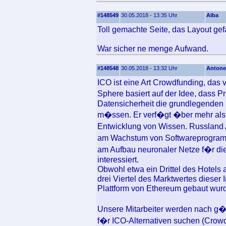
#148549
30.05.2018 - 13:35 Uhr
Alba
Toll gemachte Seite, das Layout gefa
War sicher ne menge Aufwand.
#148548
30.05.2018 - 13:32 Uhr
Antone
ICO ist eine Art Crowdfunding, das v
Sphere basiert auf der Idee, dass
Datensicherheit die grundlegenden B
m�ssen. Er verf�gt �ber mehr als 
Entwicklung von Wissen. Russland 
am Wachstum von Softwareprogram
am Aufbau neuronaler Netze f�r di
interessiert.
Obwohl etwa ein Drittel des Hotels
drei Viertel des Marktwertes dieser
Plattform von Ethereum gebaut wur
Unsere Mitarbeiter werden nach g
f�r ICO-Alternativen suchen (Crowd