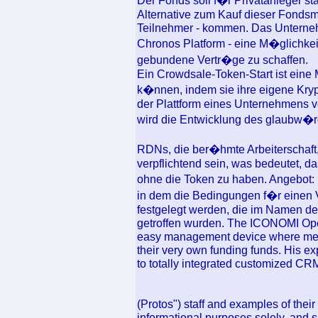
Der Fonds soll f�r Privatanleger s
Alternative zum Kauf dieser Fondsm
Teilnehmer - kommen. Das Unterneh
Chronos Platform - eine M�glichkeit
gebundene Vertr�ge zu schaffen.
Ein Crowdsale-Token-Start ist eine 
k�nnen, indem sie ihre eigene Kr
der Plattform eines Unternehmens
wird die Entwicklung des glaubw�
RDNs, die ber�hmte Arbeiterschaft, 
verpflichtend sein, was bedeutet, 
ohne die Token zu haben. Angebot: 
in dem die Bedingungen f�r einen 
festgelegt werden, die im Namen des
getroffen wurden. The ICONOMI Ope
easy management device where merc
their very own funding funds. His ex
to totally integrated customized CR
(Protos") staff and examples of thei
informational purposes solely, and 