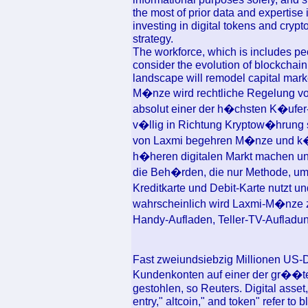
the most of prior data and expertise 
investing in digital tokens and crypt
strategy.
The workforce, which is includes pe
consider the evolution of blockcha
landscape will remodel capital marke
M�nze wird rechtliche Regelung v
absolut einer der h�chsten K�ufer-M
v�llig in Richtung Kryptow�hrung s
von Laxmi begehren M�nze und k�
h�heren digitalen Markt machen un
die Beh�rden, die nur Methode, um 
Kreditkarte und Debit-Karte nutzt u
wahrscheinlich wird Laxmi-M�nze 
Handy-Aufladen, Teller-TV-Aufladu
Fast zweiundsiebzig Millionen US-D
Kundenkonten auf einer der gr��t
gestohlen, so Reuters. Digital asset,"
entry," altcoin," and token" refer to