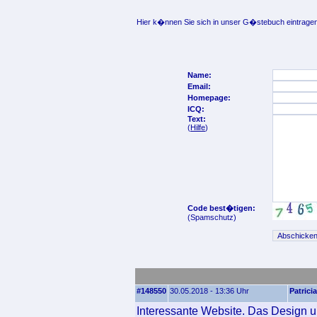
Hier k�nnen Sie sich in unser G�stebuch eintragen
Name:
Email:
Homepage:
ICQ:
Text:
(
Hilfe
)
Code best�tigen:
(Spamschutz)
#148550
30.05.2018 - 13:36 Uhr
Patricia
Interessante Website. Das Design un