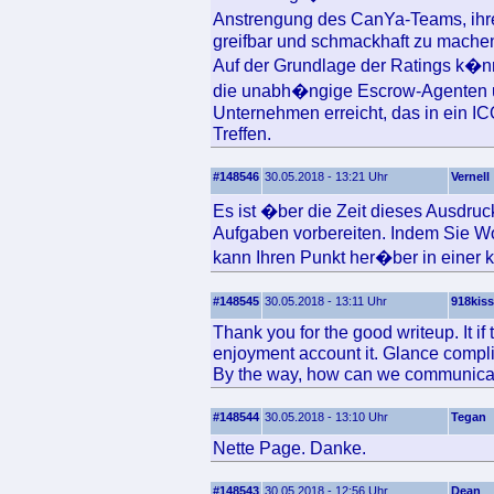
Anstrengung des CanYa-Teams, ihre 
greifbar und schmackhaft zu mache
Auf der Grundlage der Ratings k�n
die unabh�ngige Escrow-Agenten um
Unternehmen erreicht, das in ein ICO 
Treffen.
#148546
30.05.2018 - 13:21 Uhr
Vernell
Es ist �ber die Zeit dieses Ausdru
Aufgaben vorbereiten. Indem Sie Wo
kann Ihren Punkt her�ber in einer kl
#148545
30.05.2018 - 13:11 Uhr
918kiss
Thank you for the good writeup. It if 
enjoyment account it. Glance compli
By the way, how can we communica
#148544
30.05.2018 - 13:10 Uhr
Tegan
Nette Page. Danke.
#148543
30.05.2018 - 12:56 Uhr
Dean