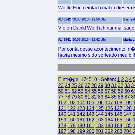
Wollte Euch einfach mal in diesem B
#148542
30.05.2018 - 12:50 Uhr
Earnes
Vielen Dank! Wollt ich nur mal sage
#148541
30.05.2018 - 12:42 Uhr
Maria L
Por conta desse acontecimento, n�o 
havia mesmo sido sorteado meu bilhe
Eintr�ge: 174510 - Seiten:
1
2
3
4
23
24
25
26
27
28
29
30
31
32
33
3
50
51
52
53
54
55
56
57
58
59
60
6
77
78
79
80
81
82
83
84
85
86
87
8
102
103
104
105
106
107
108
109
121
122
123
124
125
126
127
128
140
141
142
143
144
145
146
147
159
160
161
162
163
164
165
166
178
179
180
181
182
183
184
185
197
198
199
200
201
202
203
204