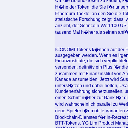
Um die Boleno-Token zu kaufen, k
H�he der Token, die Sie f�r unse
Ethereum-Tackle, an den Sie die 
statistische Forschung zeigt, dass,
anzieht, der Scrincoin-Wert 100 US
tausend Mal h�her als seinen anf�
ICONOMI-Tokens k�nnen auf der Eth
ausgegeben werden. Wenn es irgen
Finanzinstitute, die sich verpflichte
versenden, definitiv ein Plus f�r d
zusammen mit Finanzinstitut von Am
Kanada anzumelden. Jetzt wird Su
unterst�tzen und dabei helfen, Usab
Kundenerfahrung sicherzustellen, 
einen Schritt n�her zur Bank f�r
wird wahrscheinlich parallel zu W
neue Spieler f�r mobile Varianten 
Blockchain-Dienstes f�r In-Recrea
BTT-Tokens. YG Lim Product Manage