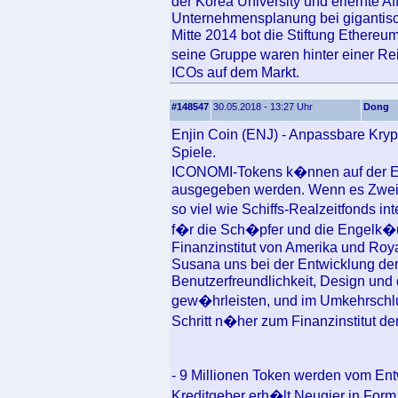
der Korea University und erlernte Af
Unternehmensplanung bei gigantisch
Mitte 2014 bot die Stiftung Ethereu
seine Gruppe waren hinter einer R
ICOs auf dem Markt.
#148547
30.05.2018 - 13:27 Uhr
Dong
Enjin Coin (ENJ) - Anpassbare Kry
Spiele.
ICONOMI-Tokens k�nnen auf der Eth
ausgegeben werden. Wenn es Zweifel
so viel wie Schiffs-Realzeitfonds in
f�r die Sch�pfer und die Engelk�u
Finanzinstitut von Amerika und Roy
Susana uns bei der Entwicklung der
Benutzerfreundlichkeit, Design und
gew�hrleisten, und im Umkehrschlu
Schritt n�her zum Finanzinstitut d
- 9 Millionen Token werden vom En
Kreditgeber erh�lt Neugier in Form