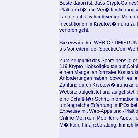
Beste daran ist, dass CryptoGamesC
Plattform f�r die Ver�ffentlichung
kann, qualitativ hochwertige Mercha
Investitionen in Kryptow�hrung zu
verloren geht.
Sie erwarb ihre WEB OPTIMIERUNG
als Vorreiterin der SpectroCoin Wer
Zum Zeitpunkt des Schreibens, gibt 
119 Krypto-Habseligkeiten auf CoinM
einem Mangel an formaler Konstrukt
Anforderungen haben, obwohl es letz
Zahlung durch Kryptow�hrung an di
Website aufgelistet und aufgelistet 
eine Schritt-f�r-Schritt-Informatio
umfangreiche Erfahrung in IPOs bei
Expertise mit Web-Apps und -Plattf
Online-Metriken, Mobilfunk-Apps, T
M�rkten, Finanzberatung, Immobili