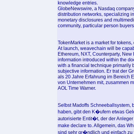
knowledge entries.
GlobeNewswire, a Nasdaq company, i
distribution networks, specializing i
monetary disclosures and multimedia
community, particular person buyers
TokenMarket is a market for tokens, 
At launch, weavechain will be capa
Ethereum, NXT, Counterparty, New 
information introduced within the do
with a financial technique primarily 
subjective information. Er trat der
als 20 Jahre Erfahrung im Bereich
von Unternehmen mit, zusammen mi
AOL Time Warner.
Selbst Madoffs Schneeballsystem, be
haben, gibt den K�ufern etwas Geld
autorisierte Entit�t, der der Anleg
make declare to. Allgemein, das W
sind sehr gr�ndlich und einfach zu