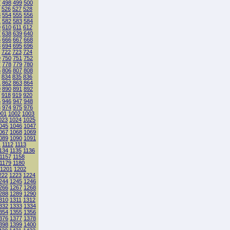
7
498
499
500
526
527
528
3
554
555
556
1
582
583
584
9
610
611
612
7
638
639
640
5
666
667
668
3
694
695
696
722
723
724
9
750
751
752
7
778
779
780
5
806
807
808
834
835
836
1
862
863
864
9
890
891
892
918
919
920
5
946
947
948
3
974
975
976
001
1002
1003
023
1024
1025
045
1046
1047
067
1068
1069
089
1090
1091
1
1112
1113
134
1135
1136
1157
1158
1179
1180
1201
1202
222
1223
1224
244
1245
1246
266
1267
1268
288
1289
1290
310
1311
1312
332
1333
1334
354
1355
1356
376
1377
1378
398
1399
1400