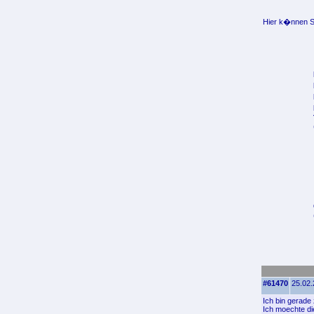
Hier k�nnen Si
#61470
25.02.
Ich bin gerade
Ich moechte di