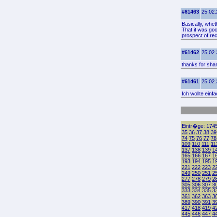
#61463
25.02.
Basically, wheth
That it was goo
prospect of rec
#61462
25.02.
thanks for sha
#61461
25.02.
Ich wollte einf
Eintr�ge: 1745
35
36
37
38
39
74
75
76
77
78
109
110
111
11
137
138
139
1
165
166
167
1
193
194
195
1
221
222
223
2
249
250
251
2
277
278
279
2
305
306
307
3
333
334
335
3
361
362
363
3
389
390
391
3
417
418
419
4
445
446
447
4