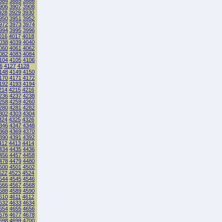
884
3885
3886
906
3907
3908
928
3929
3930
950
3951
3952
972
3973
3974
994
3995
3996
016
4017
4018
038
4039
4040
060
4061
4062
082
4083
4084
104
4105
4106
6
4127
4128
148
4149
4150
170
4171
4172
192
4193
4194
214
4215
4216
236
4237
4238
258
4259
4260
280
4281
4282
302
4303
4304
324
4325
4326
346
4347
4348
368
4369
4370
390
4391
4392
412
4413
4414
434
4435
4436
456
4457
4458
478
4479
4480
500
4501
4502
522
4523
4524
544
4545
4546
566
4567
4568
588
4589
4590
610
4611
4612
632
4633
4634
654
4655
4656
676
4677
4678
698
4699
4700