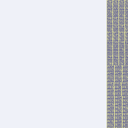
473
474
475
4
501
502
503
5
529
530
531
5
557
558
559
5
585
586
587
5
613
614
615
6
641
642
643
6
669
670
671
6
697
698
699
7
725
726
727
7
753
754
755
7
781
782
783
7
809
810
811
8
837
838
839
8
865
866
867
8
893
894
895
8
921
922
923
9
949
950
951
9
977
978
979
9
1004
1005
100
1026
1027
102
1048
1049
105
1070
1071
107
1092
1093
109
1114
1115
1116
1137
1138
113
1159
1160
116
1181
1182
118
1203
1204
120
1225
1226
122
1247
1248
124
1269
1270
127
1291
1292
129
1313
1314
131
1335
1336
133
1357
1358
135
1379
1380
138