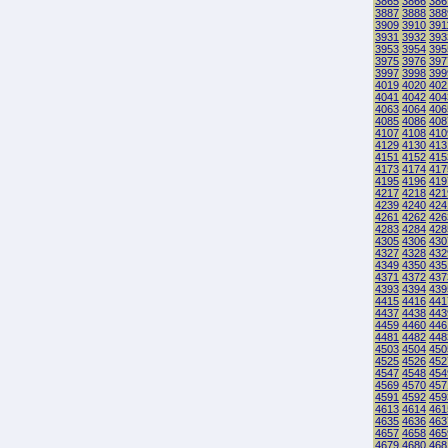
3865
3866
386
3887
3888
388
3909
3910
391
3931
3932
393
3953
3954
395
3975
3976
397
3997
3998
399
4019
4020
402
4041
4042
404
4063
4064
406
4085
4086
408
4107
4108
410
4129
4130
413
4151
4152
415
4173
4174
417
4195
4196
419
4217
4218
421
4239
4240
424
4261
4262
426
4283
4284
428
4305
4306
430
4327
4328
432
4349
4350
435
4371
4372
437
4393
4394
439
4415
4416
441
4437
4438
443
4459
4460
446
4481
4482
448
4503
4504
450
4525
4526
452
4547
4548
454
4569
4570
457
4591
4592
459
4613
4614
461
4635
4636
463
4657
4658
465
4679
4680
468