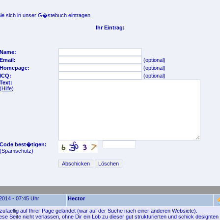
e sich in unser G�stebuch eintragen.
Ihr Eintrag:
Name:
Email:
(optional)
Homepage:
(optional)
ICQ:
(optional)
Text:
(
Hilfe
)
Code best�tigen:
(Spamschutz)
2014 - 07:45 Uhr
Hector
 zufaellig auf Ihrer Page gelandet (war auf der Suche nach einer anderen Websiete).
ese Seite nicht verlassen, ohne Dir ein Lob zu dieser gut strukturierten und schick designte