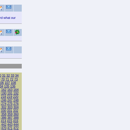
ord what our
0
31
32
33
34
9
70
71
72
73
106
107
108
34
135
136
1
162
163
164
9
190
191
192
218
219
220
5
246
247
248
3
274
275
276
1
302
303
304
330
331
332
7
358
359
360
5
386
387
388
414
415
416
1
442
443
444
9
470
471
472