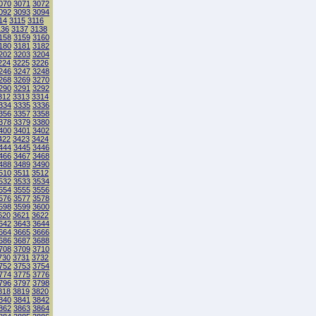
070
3071
3072
092
3093
3094
14
3115
3116
136
3137
3138
158
3159
3160
180
3181
3182
202
3203
3204
224
3225
3226
246
3247
3248
268
3269
3270
290
3291
3292
312
3313
3314
334
3335
3336
356
3357
3358
378
3379
3380
400
3401
3402
422
3423
3424
444
3445
3446
466
3467
3468
488
3489
3490
510
3511
3512
532
3533
3534
554
3555
3556
576
3577
3578
598
3599
3600
620
3621
3622
642
3643
3644
664
3665
3666
686
3687
3688
708
3709
3710
730
3731
3732
752
3753
3754
774
3775
3776
796
3797
3798
818
3819
3820
840
3841
3842
862
3863
3864