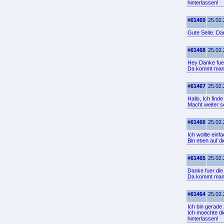
hinterlassen!
#61469
25.02.
Gute Seite. Da
#61468
25.02.
Hey Danke fuer
Da kommt man 
#61467
25.02.
Hallo, Ich find
Macht weiter s
#61466
25.02.
Ich wollte einf
Bin eben auf d
#61465
25.02.
Danke fuer die
Da kommt man 
#61464
25.02.
Ich bin gerade
Ich moechte di
hinterlassen!