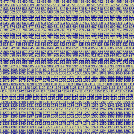
76
477
478
479
480
481
482
483
484
485
486
487
488
489
490
491
492
493
494
495
496
49
04
505
506
507
508
509
510
511
512
513
514
515
516
517
518
519
520
521
522
523
524
525
32
533
534
535
536
537
538
539
540
541
542
543
544
545
546
547
548
549
550
551
552
55
60
561
562
563
564
565
566
567
568
569
570
571
572
573
574
575
576
577
578
579
580
58
88
589
590
591
592
593
594
595
596
597
598
599
600
601
602
603
604
605
606
607
608
60
16
617
618
619
620
621
622
623
624
625
626
627
628
629
630
631
632
633
634
635
636
63
44
645
646
647
648
649
650
651
652
653
654
655
656
657
658
659
660
661
662
663
664
66
72
673
674
675
676
677
678
679
680
681
682
683
684
685
686
687
688
689
690
691
692
69
00
701
702
703
704
705
706
707
708
709
710
711
712
713
714
715
716
717
718
719
720
721
28
729
730
731
732
733
734
735
736
737
738
739
740
741
742
743
744
745
746
747
748
74
56
757
758
759
760
761
762
763
764
765
766
767
768
769
770
771
772
773
774
775
776
77
84
785
786
787
788
789
790
791
792
793
794
795
796
797
798
799
800
801
802
803
804
80
12
813
814
815
816
817
818
819
820
821
822
823
824
825
826
827
828
829
830
831
832
833
40
841
842
843
844
845
846
847
848
849
850
851
852
853
854
855
856
857
858
859
860
86
68
869
870
871
872
873
874
875
876
877
878
879
880
881
882
883
884
885
886
887
888
88
96
897
898
899
900
901
902
903
904
905
906
907
908
909
910
911
912
913
914
915
916
917
24
925
926
927
928
929
930
931
932
933
934
935
936
937
938
939
940
941
942
943
944
94
52
953
954
955
956
957
958
959
960
961
962
963
964
965
966
967
968
969
970
971
972
97
80
981
982
983
984
985
986
987
988
989
990
991
992
993
994
995
996
997
998
999
1000
1
6
1007
1008
1009
1010
1011
1012
1013
1014
1015
1016
1017
1018
1019
1020
1021
1022
1
8
1029
1030
1031
1032
1033
1034
1035
1036
1037
1038
1039
1040
1041
1042
1043
1044
1
0
1051
1052
1053
1054
1055
1056
1057
1058
1059
1060
1061
1062
1063
1064
1065
1066
1
2
1073
1074
1075
1076
1077
1078
1079
1080
1081
1082
1083
1084
1085
1086
1087
1088
1
4
1095
1096
1097
1098
1099
1100
1101
1102
1103
1104
1105
1106
1107
1108
1109
1110
111
1117
1118
1119
1120
1121
1122
1123
1124
1125
1126
1127
1128
1129
1130
1131
1132
1133
1
9
1140
1141
1142
1143
1144
1145
1146
1147
1148
1149
1150
1151
1152
1153
1154
1155
1156
1
1162
1163
1164
1165
1166
1167
1168
1169
1170
1171
1172
1173
1174
1175
1176
1177
1178
3
1184
1185
1186
1187
1188
1189
1190
1191
1192
1193
1194
1195
1196
1197
1198
1199
1200
5
1206
1207
1208
1209
1210
1211
1212
1213
1214
1215
1216
1217
1218
1219
1220
1221
1
7
1228
1229
1230
1231
1232
1233
1234
1235
1236
1237
1238
1239
1240
1241
1242
1243
1
9
1250
1251
1252
1253
1254
1255
1256
1257
1258
1259
1260
1261
1262
1263
1264
1265
1
1
1272
1273
1274
1275
1276
1277
1278
1279
1280
1281
1282
1283
1284
1285
1286
1287
1
3
1294
1295
1296
1297
1298
1299
1300
1301
1302
1303
1304
1305
1306
1307
1308
1309
1
5
1316
1317
1318
1319
1320
1321
1322
1323
1324
1325
1326
1327
1328
1329
1330
1331
1
7
1338
1339
1340
1341
1342
1343
1344
1345
1346
1347
1348
1349
1350
1351
1352
1353
1
9
1360
1361
1362
1363
1364
1365
1366
1367
1368
1369
1370
1371
1372
1373
1374
1375
1
1
1382
1383
1384
1385
1386
1387
1388
1389
1390
1391
1392
1393
1394
1395
1396
1397
1