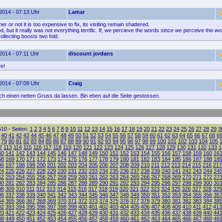
2014 - 07:13 Uhr
Lamar
er or not it is too expensive to fix, its visiting remain shattered.
d, but it really was not everything terrific. If, we percieve the words since we perceive the w
ollecting boosts two fold.
2014 - 07:11 Uhr
discount jordans
re!
2014 - 07:09 Uhr
Craig
ach einen netten Gruss da lassen. Bin eben auf die Seite gestossen.
10 - Seiten:
1
2
3
4
5
6
7
8
9
10
11
12
13
14
15
16
17
18
19
20
21
22
23
24
25
26
27
28
29
3
40
41
42
43
44
45
46
47
48
49
50
51
52
53
54
55
56
57
58
59
60
61
62
63
64
65
66
67
68
6
79
80
81
82
83
84
85
86
87
88
89
90
91
92
93
94
95
96
97
98
99
100
101
102
103
104
105
2
113
114
115
116
117
118
119
120
121
122
123
124
125
126
127
128
129
130
131
132
133
1
40
141
142
143
144
145
146
147
148
149
150
151
152
153
154
155
156
157
158
159
160
16
68
169
170
171
172
173
174
175
176
177
178
179
180
181
182
183
184
185
186
187
188
18
96
197
198
199
200
201
202
203
204
205
206
207
208
209
210
211
212
213
214
215
216
217
24
225
226
227
228
229
230
231
232
233
234
235
236
237
238
239
240
241
242
243
244
24
52
253
254
255
256
257
258
259
260
261
262
263
264
265
266
267
268
269
270
271
272
27
80
281
282
283
284
285
286
287
288
289
290
291
292
293
294
295
296
297
298
299
300
30
08
309
310
311
312
313
314
315
316
317
318
319
320
321
322
323
324
325
326
327
328
329
36
337
338
339
340
341
342
343
344
345
346
347
348
349
350
351
352
353
354
355
356
35
64
365
366
367
368
369
370
371
372
373
374
375
376
377
378
379
380
381
382
383
384
38
92
393
394
395
396
397
398
399
400
401
402
403
404
405
406
407
408
409
410
411
412
413
20
421
422
423
424
425
426
427
428
429
430
431
432
433
434
435
436
437
438
439
440
44
48
449
450
451
452
453
454
455
456
457
458
459
460
461
462
463
464
465
466
467
468
46