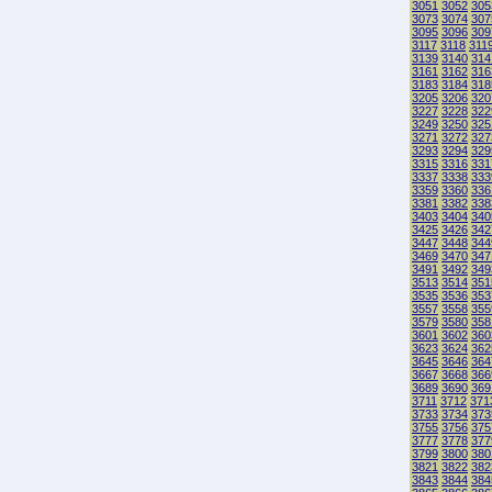
3051
3052
305
3073
3074
307
3095
3096
309
3117
3118
311
3139
3140
314
3161
3162
316
3183
3184
318
3205
3206
320
3227
3228
322
3249
3250
325
3271
3272
327
3293
3294
329
3315
3316
331
3337
3338
333
3359
3360
336
3381
3382
338
3403
3404
340
3425
3426
342
3447
3448
344
3469
3470
347
3491
3492
349
3513
3514
351
3535
3536
353
3557
3558
355
3579
3580
358
3601
3602
360
3623
3624
362
3645
3646
364
3667
3668
366
3689
3690
369
3711
3712
371
3733
3734
373
3755
3756
375
3777
3778
377
3799
3800
380
3821
3822
382
3843
3844
384