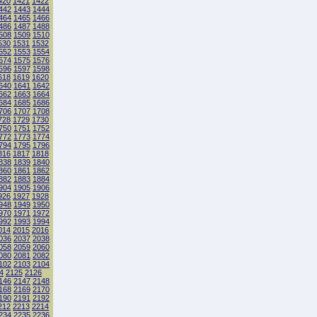
420
1421
1422
442
1443
1444
464
1465
1466
486
1487
1488
508
1509
1510
530
1531
1532
552
1553
1554
574
1575
1576
596
1597
1598
618
1619
1620
640
1641
1642
662
1663
1664
684
1685
1686
706
1707
1708
728
1729
1730
750
1751
1752
772
1773
1774
794
1795
1796
816
1817
1818
838
1839
1840
860
1861
1862
882
1883
1884
904
1905
1906
926
1927
1928
948
1949
1950
970
1971
1972
992
1993
1994
014
2015
2016
036
2037
2038
058
2059
2060
080
2081
2082
102
2103
2104
4
2125
2126
146
2147
2148
168
2169
2170
190
2191
2192
212
2213
2214
234
2235
2236