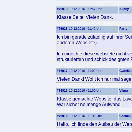
#76919
10.12.2016 - 11:47 Uhr
Audry
Klasse Seite. Vielen Dank.
#76918
10.12.2016 - 11:42 Uhr
Patty
Ich bin gerade zufaellig auf Ihrer S
anderen Websiete).
Ich moechte diese websiete nicht ve
strukturierten und schick designten
#76917
10.12.2016 - 11:02 Uhr
Gabriel
Vielen Dank! Wollt ich nur mal sage
#76916
10.12.2016 - 11:00 Uhr
Vilma
Klasse gemachte Website, das Layout
War sicher ne menge Aufwand.
#76915
10.12.2016 - 10:47 Uhr
Corneli
Hallo, Ich finde den Aufbau der Webs