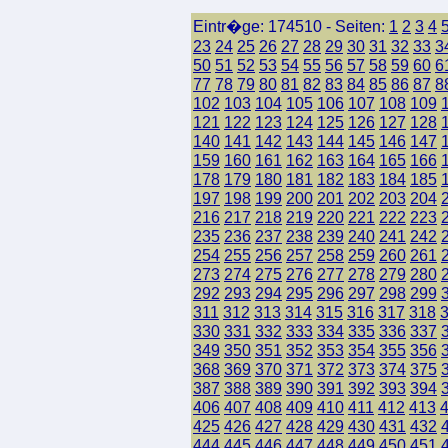
Eintr�ge: 174510 - Seiten:
1
2
3
4
23
24
25
26
27
28
29
30
31
32
33
3
50
51
52
53
54
55
56
57
58
59
60
6
77
78
79
80
81
82
83
84
85
86
87
8
102
103
104
105
106
107
108
109
121
122
123
124
125
126
127
128
140
141
142
143
144
145
146
147
159
160
161
162
163
164
165
166
178
179
180
181
182
183
184
185
197
198
199
200
201
202
203
204
216
217
218
219
220
221
222
223
235
236
237
238
239
240
241
242
254
255
256
257
258
259
260
261
273
274
275
276
277
278
279
280
292
293
294
295
296
297
298
299
311
312
313
314
315
316
317
318
330
331
332
333
334
335
336
337
349
350
351
352
353
354
355
356
368
369
370
371
372
373
374
375
387
388
389
390
391
392
393
394
406
407
408
409
410
411
412
413
425
426
427
428
429
430
431
432
444
445
446
447
448
449
450
451