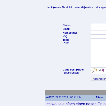
Hier k�nnen Sie sich in unser G�stebuch eintragen
Name:
Email:
Homepage:
ICQ:
Text:
(
Hilfe
)
Code best�tigen:
(Spamschutz)
#45520
22.11.2013 - 05:41 Uhr
Alissa
Ich wollte einfach einen netten Grus