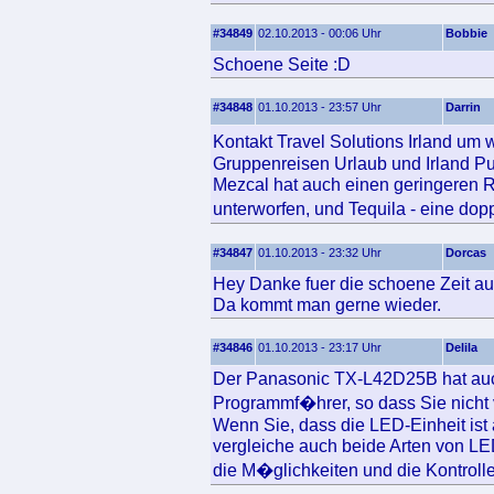
#34849
02.10.2013 - 00:06 Uhr
Bobbie
Schoene Seite :D
#34848
01.10.2013 - 23:57 Uhr
Darrin
Kontakt Travel Solutions Irland um 
Gruppenreisen Urlaub und Irland P
Mezcal hat auch einen geringeren Re
unterworfen, und Tequila - eine do
#34847
01.10.2013 - 23:32 Uhr
Dorcas
Hey Danke fuer die schoene Zeit auf
Da kommt man gerne wieder.
#34846
01.10.2013 - 23:17 Uhr
Delila
Der Panasonic TX-L42D25B hat auc
Programmf�hrer, so dass Sie nicht 
Wenn Sie, dass die LED-Einheit ist
vergleiche auch beide Arten von LE
die M�glichkeiten und die Kontroll