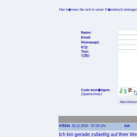
Hier k�nnen Sie sich in unser G�stebuch eintragen
Name:
Email:
Homepage:
ICQ:
Text:
(
Hilfe
)
Code best�tigen:
(Spamschutz)
#78310
28.12.2016 - 07:29 Uhr
Juli
Ich bin gerade zufaellig auf Ihrer W