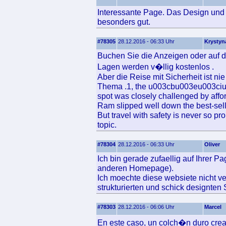
Interessante Page. Das Design und d
besonders gut.
#78305
28.12.2016 - 06:33 Uhr
Krystyn
Buchen Sie die Anzeigen oder auf de
Lagen werden v�llig kostenlos .
Aber die Reise mit Sicherheit ist ni
Thema .1, the u003cbu003eu003ci
spot was closely challenged by affor
Ram slipped well down the best-selle
But travel with safety is never so pr
topic.
#78304
28.12.2016 - 06:33 Uhr
Oliver
Ich bin gerade zufaellig auf Ihrer P
anderen Homepage).
Ich moechte diese websiete nicht ve
strukturierten und schick designten 
#78303
28.12.2016 - 06:06 Uhr
Marcel
En este caso, un colch�n duro crea