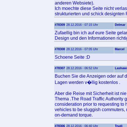
anderen Websiete).
Ich moechte diese Seite nicht verla
strukturierten und schick designten
#78309
28.12.2016 - 07:15 Uhr
Delmar
Zufaellig bin ich auf eure Seite gel
Design und den Informationen richtig
#78308
28.12.2016 - 07:05 Uhr
Marcel
Schoene Seite :D
#78307
28.12.2016 - 06:52 Uhr
Lashaw
Buchen Sie die Anzeigen oder auf de
Lagen werden v�llig kostenlos .
Aber die Reise mit Sicherheit ist ni
Thema .The Road Traffic Authority g
consideration prior to requesting to
vehicles to be sluggish commuters, r
on-demand torque.
#78306
28.12.2016 - 06:40 Uhr
Trudi