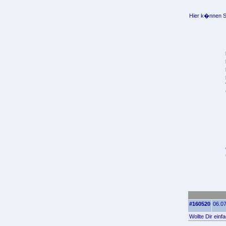
Hier k�nnen Si
#160520
06.07
Wollte Dir ein