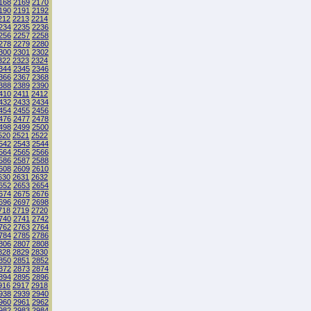
168
2169
2170
190
2191
2192
212
2213
2214
234
2235
2236
256
2257
2258
278
2279
2280
300
2301
2302
322
2323
2324
344
2345
2346
366
2367
2368
388
2389
2390
410
2411
2412
432
2433
2434
454
2455
2456
476
2477
2478
498
2499
2500
520
2521
2522
542
2543
2544
564
2565
2566
586
2587
2588
608
2609
2610
630
2631
2632
652
2653
2654
674
2675
2676
696
2697
2698
718
2719
2720
740
2741
2742
762
2763
2764
784
2785
2786
806
2807
2808
828
2829
2830
850
2851
2852
872
2873
2874
894
2895
2896
916
2917
2918
938
2939
2940
960
2961
2962
982
2983
2984