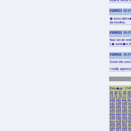
A partir deste
#160513
06.07
� essa altera
da insulina.
#160512
06.07
Nao sei de ond
L� tamb�m faz 
#160511
06.07
Good site you'v
I really apprec
Eintr�ge: 1745
35
36
37
38
39
74
75
76
77
78
109
110
111
11
137
138
139
1
165
166
167
1
193
194
195
1
221
222
223
2
249
250
251
2
277
278
279
2
305
306
307
3
333
334
335
3
361
362
363
3