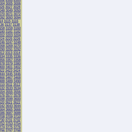
004
3005
3006
026
3027
3028
048
3049
3050
070
3071
3072
092
3093
3094
14
3115
3116
136
3137
3138
158
3159
3160
180
3181
3182
202
3203
3204
224
3225
3226
246
3247
3248
268
3269
3270
290
3291
3292
312
3313
3314
334
3335
3336
356
3357
3358
378
3379
3380
400
3401
3402
422
3423
3424
444
3445
3446
466
3467
3468
488
3489
3490
510
3511
3512
532
3533
3534
554
3555
3556
576
3577
3578
598
3599
3600
620
3621
3622
642
3643
3644
664
3665
3666
686
3687
3688
708
3709
3710
730
3731
3732
752
3753
3754
774
3775
3776
796
3797
3798