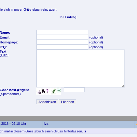
e sich in unser G�stebuch eintragen.
Ihr Eintrag:
Name:
Email:
(optional)
Homepage:
(optional)
ICQ:
(optional)
Text:
(
Hilfe
)
Code best�tigen:
(Spamschutz)
.2018 - 02:10 Uhr
Iva
fach mal in diesem Gaestebuch einen Gruss hinterlassen. :)