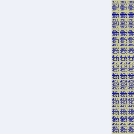
3799
3800
380
3821
3822
382
3843
3844
384
3865
3866
386
3887
3888
388
3909
3910
391
3931
3932
393
3953
3954
395
3975
3976
397
3997
3998
399
4019
4020
402
4041
4042
404
4063
4064
406
4085
4086
408
4107
4108
410
4129
4130
413
4151
4152
415
4173
4174
417
4195
4196
419
4217
4218
421
4239
4240
424
4261
4262
426
4283
4284
428
4305
4306
430
4327
4328
432
4349
4350
435
4371
4372
437
4393
4394
439
4415
4416
441
4437
4438
443
4459
4460
446
4481
4482
448
4503
4504
450
4525
4526
452
4547
4548
454
4569
4570
457
4591
4592
459