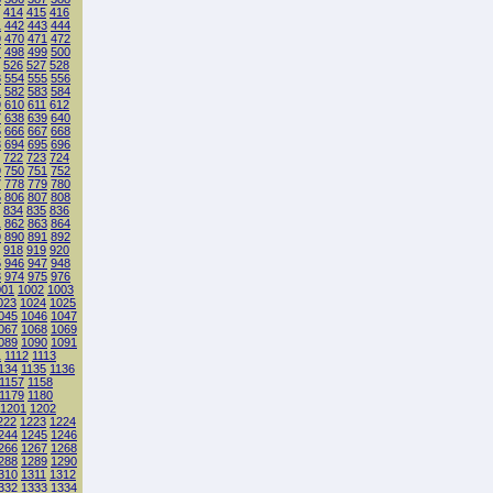
414
415
416
1
442
443
444
9
470
471
472
7
498
499
500
526
527
528
3
554
555
556
1
582
583
584
9
610
611
612
7
638
639
640
5
666
667
668
3
694
695
696
722
723
724
9
750
751
752
7
778
779
780
5
806
807
808
834
835
836
1
862
863
864
9
890
891
892
918
919
920
5
946
947
948
3
974
975
976
001
1002
1003
023
1024
1025
045
1046
1047
067
1068
1069
089
1090
1091
1
1112
1113
134
1135
1136
1157
1158
1179
1180
1201
1202
222
1223
1224
244
1245
1246
266
1267
1268
288
1289
1290
310
1311
1312
332
1333
1334