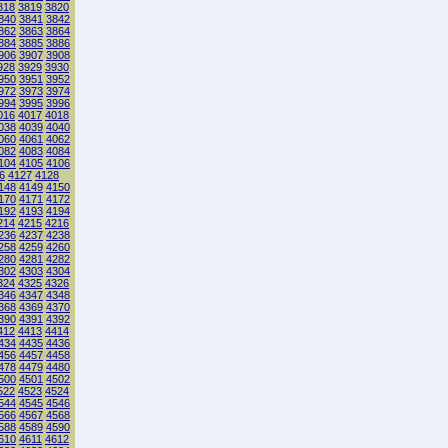
818
3819
3820
840
3841
3842
862
3863
3864
884
3885
3886
906
3907
3908
928
3929
3930
950
3951
3952
972
3973
3974
994
3995
3996
016
4017
4018
038
4039
4040
060
4061
4062
082
4083
4084
104
4105
4106
6
4127
4128
148
4149
4150
170
4171
4172
192
4193
4194
214
4215
4216
236
4237
4238
258
4259
4260
280
4281
4282
302
4303
4304
324
4325
4326
346
4347
4348
368
4369
4370
390
4391
4392
412
4413
4414
434
4435
4436
456
4457
4458
478
4479
4480
500
4501
4502
522
4523
4524
544
4545
4546
566
4567
4568
588
4589
4590
610
4611
4612