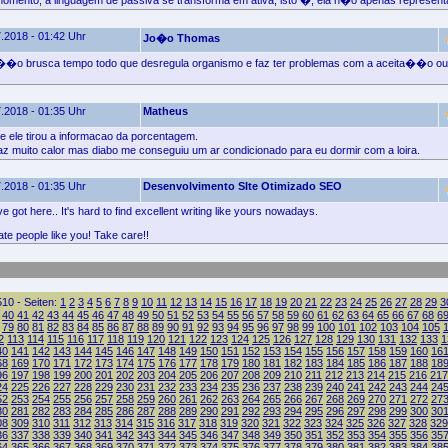
 momento, a linguagem de passiva se transforma em ativa, isto �, ela n�o apenas representa
.2018 - 01:42 Uhr
Jo�o Thomas
��o brusca tempo todo que desregula organismo e faz ter problemas com a aceita��o 
.2018 - 01:35 Uhr
Matheus
e ele tirou a informacao da porcentagem.
muito calor mas diabo me conseguiu um ar condicionado para eu dormir com a loira.
.2018 - 01:35 Uhr
Desenvolvimento SIte Otimizado SEO
e got here.. It's hard to find excellent writing like yours nowadays.
iate people like you! Take care!!
10 - Seiten:
1
2
3
4
5
6
7
8
9
10
11
12
13
14
15
16
17
18
19
20
21
22
23
24
25
26
27
28
29
3
40
41
42
43
44
45
46
47
48
49
50
51
52
53
54
55
56
57
58
59
60
61
62
63
64
65
66
67
68
6
79
80
81
82
83
84
85
86
87
88
89
90
91
92
93
94
95
96
97
98
99
100
101
102
103
104
105
2
113
114
115
116
117
118
119
120
121
122
123
124
125
126
127
128
129
130
131
132
133
1
40
141
142
143
144
145
146
147
148
149
150
151
152
153
154
155
156
157
158
159
160
16
68
169
170
171
172
173
174
175
176
177
178
179
180
181
182
183
184
185
186
187
188
18
96
197
198
199
200
201
202
203
204
205
206
207
208
209
210
211
212
213
214
215
216
217
24
225
226
227
228
229
230
231
232
233
234
235
236
237
238
239
240
241
242
243
244
24
52
253
254
255
256
257
258
259
260
261
262
263
264
265
266
267
268
269
270
271
272
27
80
281
282
283
284
285
286
287
288
289
290
291
292
293
294
295
296
297
298
299
300
30
08
309
310
311
312
313
314
315
316
317
318
319
320
321
322
323
324
325
326
327
328
329
36
337
338
339
340
341
342
343
344
345
346
347
348
349
350
351
352
353
354
355
356
35
64
365
366
367
368
369
370
371
372
373
374
375
376
377
378
379
380
381
382
383
384
38