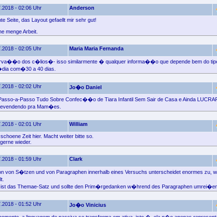
.2018 - 02:06 Uhr
Anderson
 Seite, das Layout gefaellt mir sehr gut!
e menge Arbeit.
.2018 - 02:05 Uhr
Maria Maria Fernanda
va��o dos c�lios�- isso similarmente � qualquer informa��o que depende bem do tipo 
ia com�30 a 40 dias.
.2018 - 02:02 Uhr
Jo�o Daniel
Passo-a-Passo Tudo Sobre Confec��o de Tiara Infantil Sem Sair de Casa e Ainda LUCRAR
evendendo pra Mam�es.
.2018 - 02:01 Uhr
William
schoene Zeit hier. Macht weiter bitte so.
gerne wieder.
.2018 - 01:59 Uhr
Clark
on von S�tzen und von Paragraphen innerhalb eines Versuchs unterscheidet enormes zu, wi
t.
z ist das Themae-Satz und sollte den Prim�rgedanken w�hrend des Paragraphen umrei�en
.2018 - 01:52 Uhr
Jo�o Vinicius