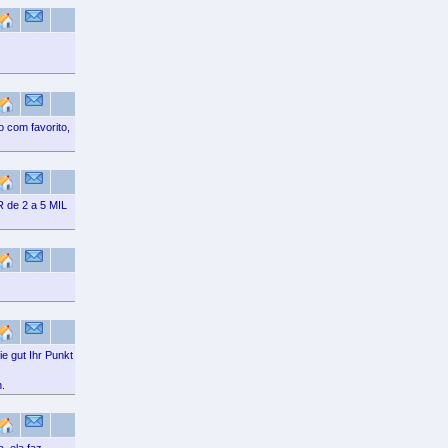
com favorito,
 de 2 a 5 MIL
e gut Ihr Punkt
.