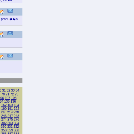
, ela faz.
ou produ��o
0
31
32
33
34
9
70
71
72
73
106
107
108
34
135
136
1
162
163
164
9
190
191
192
218
219
220
5
246
247
248
3
274
275
276
1
302
303
304
330
331
332
7
358
359
360
5
386
387
388