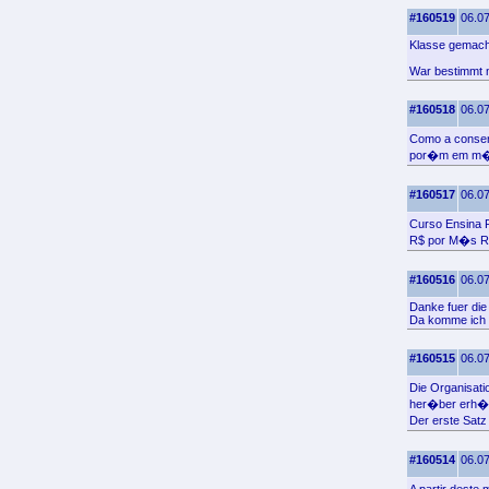
#160519
06.07
Klasse gemachte
War bestimmt n
#160518
06.07
Como a conser
por�m em m�d
#160517
06.07
Curso Ensina 
R$ por M�s R
#160516
06.07
Danke fuer die 
Da komme ich 
#160515
06.07
Die Organisati
her�ber erh�l
Der erste Sat
#160514
06.07