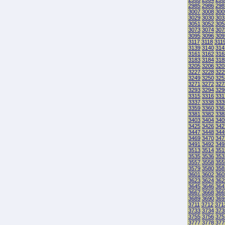
2985
2986
298
3007
3008
300
3029
3030
303
3051
3052
305
3073
3074
307
3095
3096
309
3117
3118
311
3139
3140
314
3161
3162
316
3183
3184
318
3205
3206
320
3227
3228
322
3249
3250
325
3271
3272
327
3293
3294
329
3315
3316
331
3337
3338
333
3359
3360
336
3381
3382
338
3403
3404
340
3425
3426
342
3447
3448
344
3469
3470
347
3491
3492
349
3513
3514
351
3535
3536
353
3557
3558
355
3579
3580
358
3601
3602
360
3623
3624
362
3645
3646
364
3667
3668
366
3689
3690
369
3711
3712
371
3733
3734
373
3755
3756
375
3777
3778
377