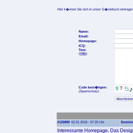
Hier k�nnen Sie sich in unser G�stebuch eintragen
Name:
Email:
Homepage:
ICQ:
Text:
(
Hilfe
)
Code best�tigen:
(Spamschutz)
#125890
02.01.2018 - 07:20 Uhr
Domini
Interessante Homepage. Das Design 