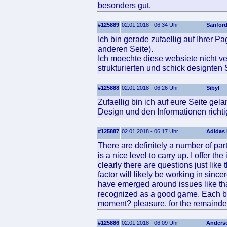
besonders gut.
#125889
02.01.2018 - 06:34 Uhr
Sanfor
Ich bin gerade zufaellig auf Ihrer P
anderen Seite).
Ich moechte diese websiete nicht ve
strukturierten und schick designten 
#125888
02.01.2018 - 06:26 Uhr
Sibyl
Zufaellig bin ich auf eure Seite gel
Design und den Informationen richtig
#125887
02.01.2018 - 06:17 Uhr
Adidas
There are definitely a number of parti
is a nice level to carry up. I offer
clearly there are questions just lik
factor will likely be working in since
have emerged around issues like that
recognized as a good game. Each boys
moment? pleasure, for the remainder 
#125886
02.01.2018 - 06:09 Uhr
Anders