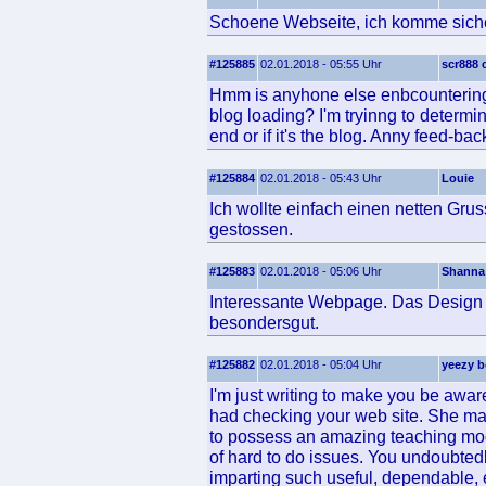
Schoene Webseite, ich komme siche
#125885
02.01.2018 - 05:55 Uhr
scr888
Hmm is anyhone else enbcountering 
blog loading? I'm tryinng to determin
end or if it's the blog. Anny feed-ba
#125884
02.01.2018 - 05:43 Uhr
Louie
Ich wollte einfach einen netten Gr
gestossen.
#125883
02.01.2018 - 05:06 Uhr
Shanna
Interessante Webpage. Das Design u
besondersgut.
#125882
02.01.2018 - 05:04 Uhr
yeezy b
I'm just writing to make you be awa
had checking your web site. She mas
to possess an amazing teaching mo
of hard to do issues. You undoubted
imparting such useful, dependable, 