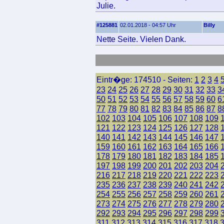
Julie.
#125881
02.01.2018 - 04:57 Uhr
Billy
Nette Seite. Vielen Dank.
Eintr�ge: 174510 - Seiten:
1
2
3
4
23
24
25
26
27
28
29
30
31
32
33
3
50
51
52
53
54
55
56
57
58
59
60
6
77
78
79
80
81
82
83
84
85
86
87
8
102
103
104
105
106
107
108
109
121
122
123
124
125
126
127
128
140
141
142
143
144
145
146
147
159
160
161
162
163
164
165
166
178
179
180
181
182
183
184
185
197
198
199
200
201
202
203
204
216
217
218
219
220
221
222
223
235
236
237
238
239
240
241
242
254
255
256
257
258
259
260
261
273
274
275
276
277
278
279
280
292
293
294
295
296
297
298
299
311
312
313
314
315
316
317
318