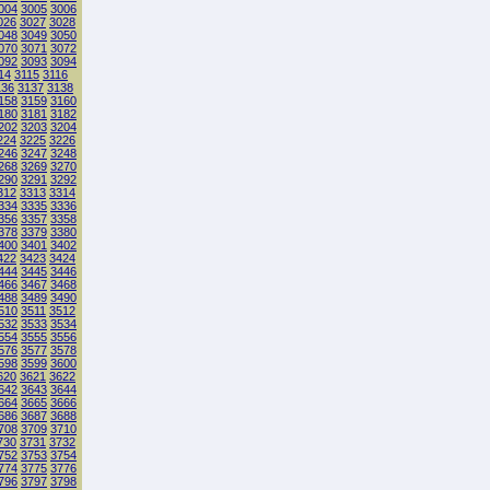
004
3005
3006
026
3027
3028
048
3049
3050
070
3071
3072
092
3093
3094
14
3115
3116
136
3137
3138
158
3159
3160
180
3181
3182
202
3203
3204
224
3225
3226
246
3247
3248
268
3269
3270
290
3291
3292
312
3313
3314
334
3335
3336
356
3357
3358
378
3379
3380
400
3401
3402
422
3423
3424
444
3445
3446
466
3467
3468
488
3489
3490
510
3511
3512
532
3533
3534
554
3555
3556
576
3577
3578
598
3599
3600
620
3621
3622
642
3643
3644
664
3665
3666
686
3687
3688
708
3709
3710
730
3731
3732
752
3753
3754
774
3775
3776
796
3797
3798