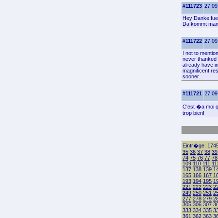
#111723
27.09
Hey Danke fuer 
Da kommt man 
#111722
27.09
I not to mentio
never thanked 
already have in
magnificent res
sooner.
#111721
27.09
C'est �a moi q
trop bien!
Eintr�ge: 1745
35
36
37
38
39
74
75
76
77
78
109
110
111
11
137
138
139
1
165
166
167
1
193
194
195
1
221
222
223
2
249
250
251
2
277
278
279
2
305
306
307
3
333
334
335
3
361
362
363
3