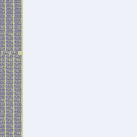
818
3819
3820
840
3841
3842
862
3863
3864
884
3885
3886
906
3907
3908
928
3929
3930
950
3951
3952
972
3973
3974
994
3995
3996
016
4017
4018
038
4039
4040
060
4061
4062
082
4083
4084
104
4105
4106
6
4127
4128
148
4149
4150
170
4171
4172
192
4193
4194
214
4215
4216
236
4237
4238
258
4259
4260
280
4281
4282
302
4303
4304
324
4325
4326
346
4347
4348
368
4369
4370
390
4391
4392
412
4413
4414
434
4435
4436
456
4457
4458
478
4479
4480
500
4501
4502
522
4523
4524
544
4545
4546
566
4567
4568
588
4589
4590
610
4611
4612