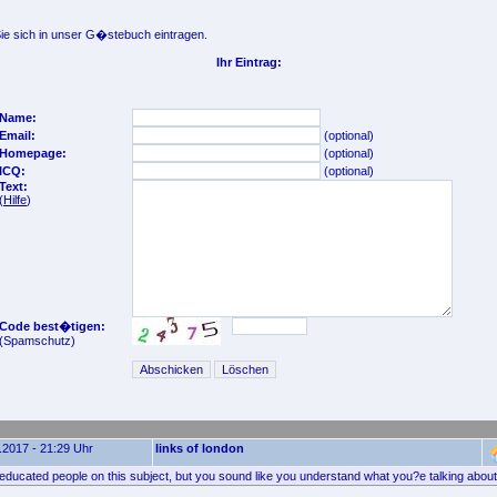
e sich in unser G�stebuch eintragen.
Ihr Eintrag:
Name:
Email:
(optional)
Homepage:
(optional)
ICQ:
(optional)
Text:
(
Hilfe
)
Code best�tigen:
(Spamschutz)
.2017 - 21:29 Uhr
links of london
d educated people on this subject, but you sound like you understand what you?e talking abou