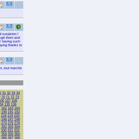
l suspicion I
ough them and
or having such
aying thanks to
en, tout marche
0
31
32
33
34
9
70
71
72
73
106
107
108
34
135
136
1
162
163
164
9
190
191
192
218
219
220
5
246
247
248
3
274
275
276
1
302
303
304
330
331
332
7
358
359
360
5
386
387
388