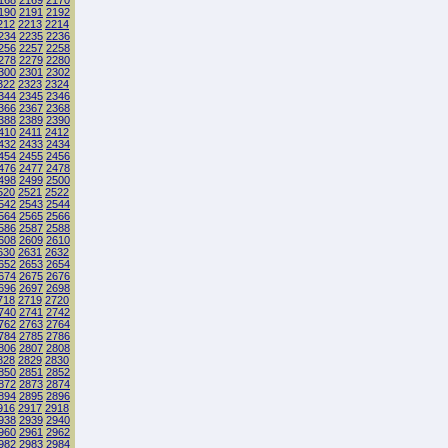
168
2169
2170
190
2191
2192
212
2213
2214
234
2235
2236
256
2257
2258
278
2279
2280
300
2301
2302
322
2323
2324
344
2345
2346
366
2367
2368
388
2389
2390
410
2411
2412
432
2433
2434
454
2455
2456
476
2477
2478
498
2499
2500
520
2521
2522
542
2543
2544
564
2565
2566
586
2587
2588
608
2609
2610
630
2631
2632
652
2653
2654
674
2675
2676
696
2697
2698
718
2719
2720
740
2741
2742
762
2763
2764
784
2785
2786
806
2807
2808
828
2829
2830
850
2851
2852
872
2873
2874
894
2895
2896
916
2917
2918
938
2939
2940
960
2961
2962
982
2983
2984