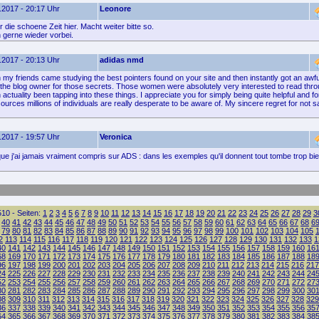
.2017 - 20:17 Uhr
Leonore
die schoene Zeit hier. Macht weiter bitte so.
gerne wieder vorbei.
.2017 - 20:13 Uhr
adidas nmd
n my friends came studying the best pointers found on your site and then instantly got an awfu
the blog owner for those secrets. Those women were absolutely very interested to read thr
 actuality been tapping into these things. I appreciate you for simply being quite helpful and f
ources millions of individuals are really desperate to be aware of. My sincere regret for not s
.2017 - 19:57 Uhr
Veronica
ue j'ai jamais vraiment compris sur ADS : dans les exemples qu'il donnent tout tombe trop bi
10 - Seiten:
1
2
3
4
5
6
7
8
9
10
11
12
13
14
15
16
17
18
19
20
21
22
23
24
25
26
27
28
29
3
40
41
42
43
44
45
46
47
48
49
50
51
52
53
54
55
56
57
58
59
60
61
62
63
64
65
66
67
68
6
79
80
81
82
83
84
85
86
87
88
89
90
91
92
93
94
95
96
97
98
99
100
101
102
103
104
105
2
113
114
115
116
117
118
119
120
121
122
123
124
125
126
127
128
129
130
131
132
133
1
40
141
142
143
144
145
146
147
148
149
150
151
152
153
154
155
156
157
158
159
160
16
68
169
170
171
172
173
174
175
176
177
178
179
180
181
182
183
184
185
186
187
188
18
96
197
198
199
200
201
202
203
204
205
206
207
208
209
210
211
212
213
214
215
216
217
24
225
226
227
228
229
230
231
232
233
234
235
236
237
238
239
240
241
242
243
244
24
52
253
254
255
256
257
258
259
260
261
262
263
264
265
266
267
268
269
270
271
272
27
80
281
282
283
284
285
286
287
288
289
290
291
292
293
294
295
296
297
298
299
300
30
08
309
310
311
312
313
314
315
316
317
318
319
320
321
322
323
324
325
326
327
328
329
36
337
338
339
340
341
342
343
344
345
346
347
348
349
350
351
352
353
354
355
356
35
64
365
366
367
368
369
370
371
372
373
374
375
376
377
378
379
380
381
382
383
384
38