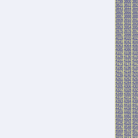
3799
3800
380
3821
3822
382
3843
3844
384
3865
3866
386
3887
3888
388
3909
3910
391
3931
3932
393
3953
3954
395
3975
3976
397
3997
3998
399
4019
4020
402
4041
4042
404
4063
4064
406
4085
4086
408
4107
4108
410
4129
4130
413
4151
4152
415
4173
4174
417
4195
4196
419
4217
4218
421
4239
4240
424
4261
4262
426
4283
4284
428
4305
4306
430
4327
4328
432
4349
4350
435
4371
4372
437
4393
4394
439
4415
4416
441
4437
4438
443
4459
4460
446
4481
4482
448
4503
4504
450
4525
4526
452
4547
4548
454
4569
4570
457
4591
4592
459