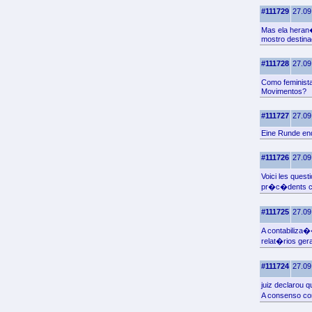
#111729
27.09
Mas ela heran
mostro destin
#111728
27.09
Como feminista
Movimentos?
#111727
27.09
Eine Runde end
#111726
27.09
Voici les que
pr�c�dents cl
#111725
27.09
A contabiliza
relat�rios ger
#111724
27.09
juiz declarou 
A consenso com