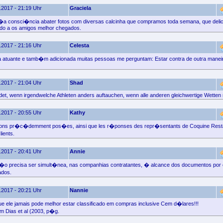
.2017 - 21:19 Uhr
Graciela
�a consci�ncia abater fotos com diversas calcinha que compramos toda semana, que delic
ado a os amigos melhor chegados.
.2017 - 21:16 Uhr
Celesta
 atuante e tamb�m adicionada muitas pessoas me perguntam: Estar contra de outra maneir
.2017 - 21:04 Uhr
Shad
et, wenn irgendwelche Athleten anders auftauchen, wenn alle anderen gleichwertige Wette
.2017 - 20:55 Uhr
Kathy
stions pr�c�demment pos�es, ainsi que les r�ponses des repr�sentants de Coquine Resta
ients.
.2017 - 20:41 Uhr
Annie
��o precisa ser simult�nea, nas companhias contratantes, � alcance dos documentos por 
ados.
.2017 - 20:21 Uhr
Nannie
que ele jamais pode melhor estar classificado em compras inclusive Cem d�lares!!!
 Dias et al (2003, p�g.