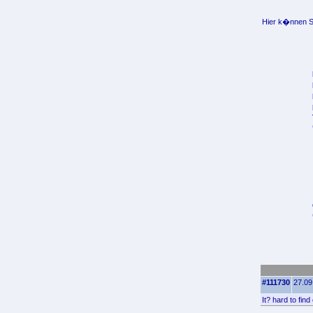
Hier k�nnen Si
#111730
27.09
It? hard to fin