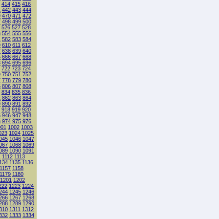
414
415
416
1
442
443
444
9
470
471
472
7
498
499
500
526
527
528
3
554
555
556
1
582
583
584
9
610
611
612
7
638
639
640
5
666
667
668
3
694
695
696
722
723
724
9
750
751
752
7
778
779
780
5
806
807
808
834
835
836
1
862
863
864
9
890
891
892
918
919
920
5
946
947
948
3
974
975
976
001
1002
1003
023
1024
1025
045
1046
1047
067
1068
1069
089
1090
1091
1
1112
1113
134
1135
1136
1157
1158
1179
1180
1201
1202
222
1223
1224
244
1245
1246
266
1267
1268
288
1289
1290
310
1311
1312
332
1333
1334