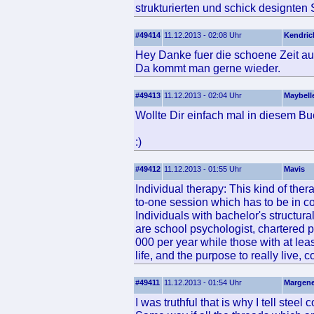
strukturierten und schick designten 
#49414
11.12.2013 - 02:08 Uhr
Kendric
Hey Danke fuer die schoene Zeit auf
Da kommt man gerne wieder.
#49413
11.12.2013 - 02:04 Uhr
Maybell
Wollte Dir einfach mal in diesem Bu
:)
#49412
11.12.2013 - 01:55 Uhr
Mavis
Individual therapy: This kind of thera
to-one session which has to be in con
Individuals with bachelor's structur
are school psychologist, chartered 
000 per year while those with at leas
life, and the purpose to really live, 
#49411
11.12.2013 - 01:54 Uhr
Margen
I was truthful that is why I tell stee