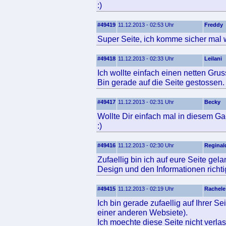
:)
#49419
11.12.2013 - 02:53 Uhr
Freddy
Super Seite, ich komme sicher mal 
#49418
11.12.2013 - 02:33 Uhr
Leilani
Ich wollte einfach einen netten Grus
Bin gerade auf die Seite gestossen.
#49417
11.12.2013 - 02:31 Uhr
Becky
Wollte Dir einfach mal in diesem G
:)
#49416
11.12.2013 - 02:30 Uhr
Reginal
Zufaellig bin ich auf eure Seite ge
Design und den Informationen richtig
#49415
11.12.2013 - 02:19 Uhr
Rachele
Ich bin gerade zufaellig auf Ihrer S
einer anderen Websiete).
Ich moechte diese Seite nicht verlas