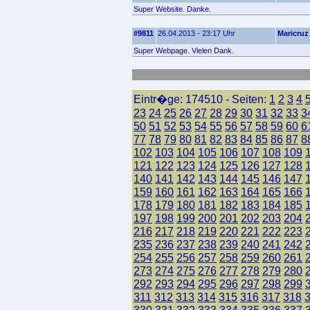
Super Website. Danke.
#9811
26.04.2013 - 23:17 Uhr
Maricruz
Super Webpage. Vielen Dank.
Eintr�ge: 174510 - Seiten:
1
2
3
4
23
24
25
26
27
28
29
30
31
32
33
3
50
51
52
53
54
55
56
57
58
59
60
6
77
78
79
80
81
82
83
84
85
86
87
8
102
103
104
105
106
107
108
109
121
122
123
124
125
126
127
128
140
141
142
143
144
145
146
147
159
160
161
162
163
164
165
166
178
179
180
181
182
183
184
185
197
198
199
200
201
202
203
204
216
217
218
219
220
221
222
223
235
236
237
238
239
240
241
242
254
255
256
257
258
259
260
261
273
274
275
276
277
278
279
280
292
293
294
295
296
297
298
299
311
312
313
314
315
316
317
318