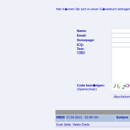
Hier k�nnen Sie sich in unser G�stebuch eintragen
Name:
Email:
Homepage:
ICQ:
Text:
(
Hilfe
)
Code best�tigen:
(Spamschutz)
#9820
27.04.2013 - 02:08 Uhr
Evelyne
Gute Seite. Vielen Dank.