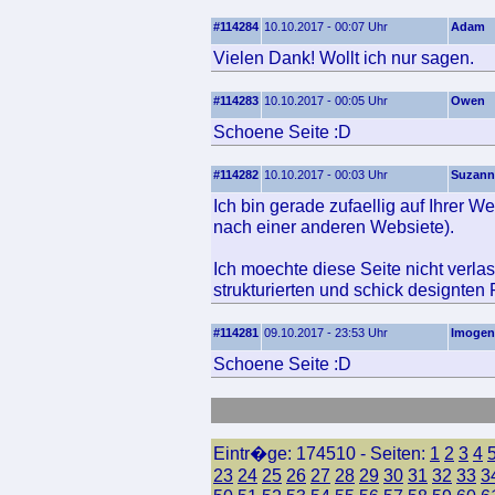
#114284
10.10.2017 - 00:07 Uhr
Adam
Vielen Dank! Wollt ich nur sagen.
#114283
10.10.2017 - 00:05 Uhr
Owen
Schoene Seite :D
#114282
10.10.2017 - 00:03 Uhr
Suzann
Ich bin gerade zufaellig auf Ihrer 
nach einer anderen Websiete).
Ich moechte diese Seite nicht verlas
strukturierten und schick designten
#114281
09.10.2017 - 23:53 Uhr
Imogen
Schoene Seite :D
Eintr�ge: 174510 - Seiten:
1
2
3
4
23
24
25
26
27
28
29
30
31
32
33
3