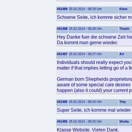
#61489
25.02.2014 - 08:29 Uhr
Kiera
Schoene Seite, ich komme sicher ma
#61488
25.02.2014 - 08:28 Uhr
Thanh
Hey Danke fuer die schoene Zeit hie
Da kommt man gerne wieder.
#61487
25.02.2014 - 08:27 Uhr
Art
Individuals should really expect you
matter if that implies letting go of a 
German born Shepherds proprietor
aware of some special care desires 
happen (also it could) your current
#61486
25.02.2014 - 08:24 Uhr
Trey
Super Seite, ich komme mal wieder 
#61485
25.02.2014 - 08:20 Uhr
Sheila
Klasse Website. Vielen Dank.