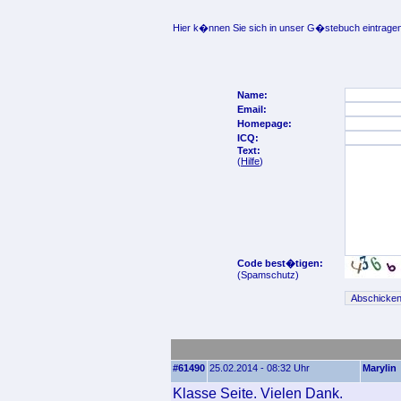
Hier k�nnen Sie sich in unser G�stebuch eintragen
Name:
Email:
Homepage:
ICQ:
Text:
(
Hilfe
)
Code best�tigen:
(Spamschutz)
#61490
25.02.2014 - 08:32 Uhr
Marylin
Klasse Seite. Vielen Dank.