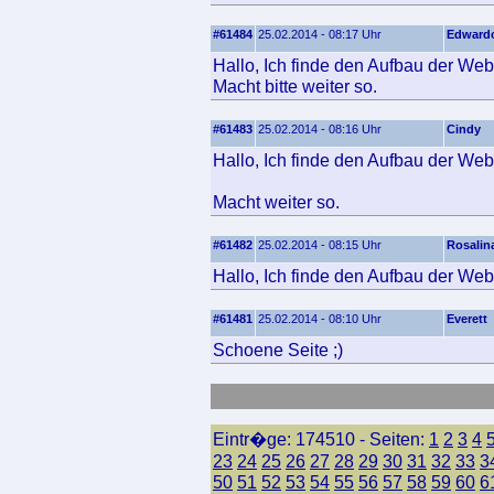
#61484
25.02.2014 - 08:17 Uhr
Edward
Hallo, Ich finde den Aufbau der Webs
Macht bitte weiter so.
#61483
25.02.2014 - 08:16 Uhr
Cindy
Hallo, Ich finde den Aufbau der Web
Macht weiter so.
#61482
25.02.2014 - 08:15 Uhr
Rosalin
Hallo, Ich finde den Aufbau der Web
#61481
25.02.2014 - 08:10 Uhr
Everett
Schoene Seite ;)
Eintr�ge: 174510 - Seiten:
1
2
3
4
23
24
25
26
27
28
29
30
31
32
33
3
50
51
52
53
54
55
56
57
58
59
60
6